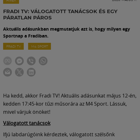
Labdarúgás
HÍREK
FRADI TV: VÁLOGATOTT TANÁCSOK ÉS EGY
PÁRATLAN PÁROS
Szakosztályok
Aktuális adásunkban megmutatjuk azt is, hogy milyen egy
Sportnap a Fradiban.
Meccscenter
FRADI TV
M4 SPORT
Klub
Szolgáltatások
Ha kedd, akkor Fradi TV! Aktuális adásunkat május 12-én,
Shop
kedden 17:45-kor tűzi műsorára az M4 Sport. Lássuk,
mivel várjuk önöket!
Közösség
Válogatott tanácsok
Ifjú labdarúgóink kérdeztek, válogatott szélsőnk