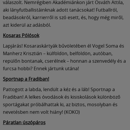
Múzeum
válaszolt. Nemrégiben Akadémiánkon járt Osváth Attila,
aki lányfutballistáinknak adott tanácsokat! Futballról,
beadásokról, karrierről is szó esett, és, hogy még miről,
English
azt kiderül az adásból.
Kosaras Pólósok
Lapjárás! Kosaraskártyák bűvöletében él Vogel Soma és
Manherz Krisztián – külföldön, belföldön, autóban,
repülőn bontanak, cserélnek – honnan a szenvedély és a
furcsa hobbi? Ennek jártunk utána!
Sportnap a Fradiban!
Pattogott a labda, lendült a kéz és a láb! Sportnap a
Fradiban! A lelkes óvodások és kisiskolások különböző
sportágakat próbálhattak ki, az biztos, mosolyban és
nevetésben nem volt hiány! (KOKO)
Páratlan úszópáros