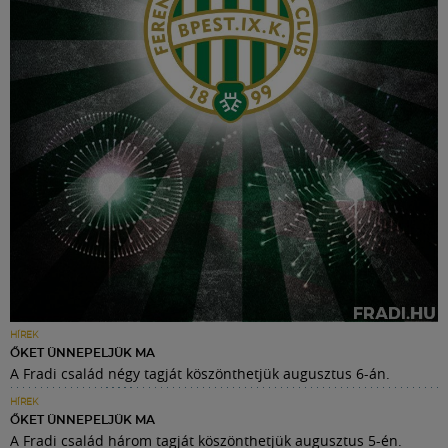
HÍREK
ŐKET ÜNNEPELJÜK MA
A Fradi család négy tagját köszönthetjük augusztus 6-án.
HÍREK
ŐKET ÜNNEPELJÜK MA
A Fradi család három tagját köszönthetjük augusztus 5-én.