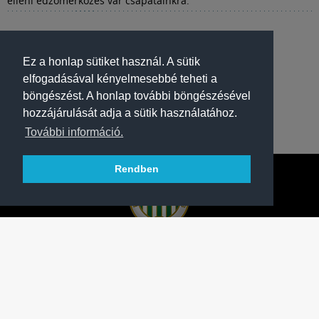
elleni edzőmérkőzés vár csapatainkra.
Ez a honlap sütiket használ. A sütik
elfogadásával kényelmesebbé teheti a
böngészést. A honlap további böngészésével
hozzájárulását adja a sütik használatához.
További információ.
Rendben
A FERENCVÁROSI TORNA CLUB HIVATALOS
HONLAPJA