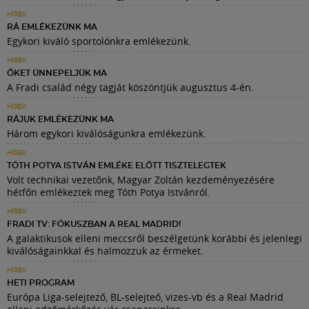
HÍREK
RÁ EMLÉKEZÜNK MA
Egykori kiváló sportolónkra emlékezünk.
HÍREK
ŐKET ÜNNEPELJÜK MA
A Fradi család négy tagját köszöntjük augusztus 4-én.
HÍREK
RÁJUK EMLÉKEZÜNK MA
Három egykori kiválóságunkra emlékezünk.
HÍREK
TÓTH POTYA ISTVÁN EMLÉKE ELŐTT TISZTELEGTEK
Volt technikai vezetőnk, Magyar Zoltán kezdeményezésére
hétfőn emlékeztek meg Tóth Potya Istvánról.
HÍREK
FRADI TV: FÓKUSZBAN A REAL MADRID!
A galaktikusok elleni meccsről beszélgetünk korábbi és jelenlegi
kiválóságainkkal és halmozzuk az érmeket.
HÍREK
HETI PROGRAM
Európa Liga-selejtező, BL-selejteő, vizes-vb és a Real Madrid