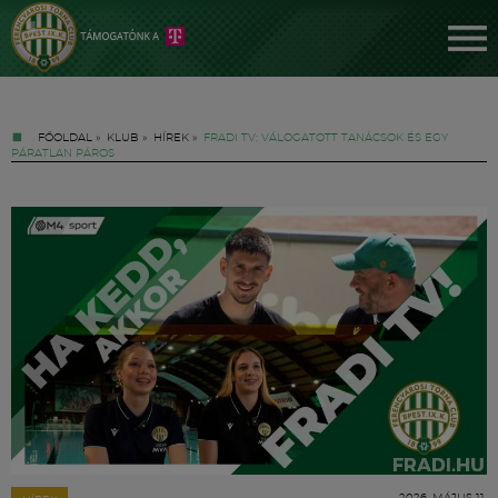
FŐOLDAL
»
KLUB
»
HÍREK
»
FRADI TV: VÁLOGATOTT TANÁCSOK ÉS EGY
PÁRATLAN PÁROS
Jegyek
FM YouTube +
Hírek
2026. MÁJUS 11.