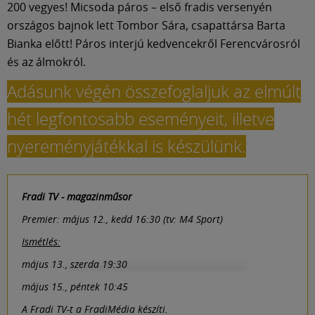
200 vegyes! Micsoda páros – első fradis versenyén
országos bajnok lett Tombor Sára, csapattársa Barta
Bianka előtt! Páros interjú kedvencekről Ferencvárosról
és az álmokról.
Adásunk végén összefoglaljuk az elmúlt
hét legfontosabb eseményeit, illetve
nyereményjátékkal is készülünk.
Fradi TV - magazinműsor
Premier: május 12., kedd 16:30 (tv: M4 Sport)
Ismétlés:
május 13., szerda 19:30
május 15., péntek 10:45
A Fradi TV-t a FradiMédia készíti.