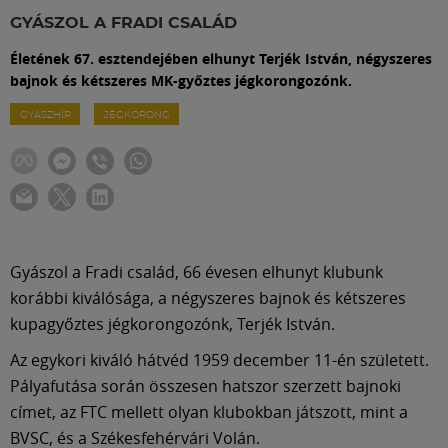
Labdarúgás
GYÁSZOL A FRADI CSALÁD
Életének 67. esztendejében elhunyt Terjék István, négyszeres
Szakosztályok
bajnok és kétszeres MK-győztes jégkorongozónk.
GYÁSZHÍR
JÉGKORONG
Meccscenter
Klub
Szolgáltatások
Gyászol a Fradi család, 66 évesen elhunyt klubunk
korábbi kiválósága, a négyszeres bajnok és kétszeres
Shop
kupagyőztes jégkorongozónk, Terjék István.
Az egykori kiváló hátvéd 1959 december 11-én született.
Közösség
Pályafutása során összesen hatszor szerzett bajnoki
címet, az FTC mellett olyan klubokban játszott, mint a
BVSC, és a Székesfehérvári Volán.