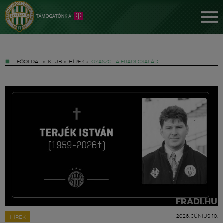
FŐOLDAL
»
KLUB
»
HÍREK
»
GYÁSZOL A FRADI CSALÁD
Jegyek
FM YouTube +
Hírek
2026. JÚNIUS 10.
HÍREK