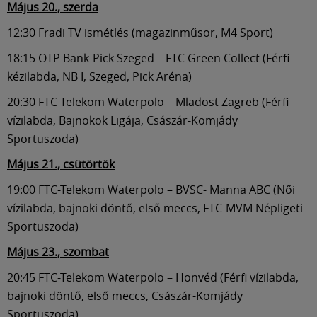
Múzeum
Május 20., szerda
12:30 Fradi TV ismétlés (magazinműsor, M4 Sport)
English
18:15 OTP Bank-Pick Szeged – FTC Green Collect (Férfi
kézilabda, NB I, Szeged, Pick Aréna)
20:30 FTC-Telekom Waterpolo – Mladost Zagreb (Férfi
vízilabda, Bajnokok Ligája, Császár-Komjády
Sportuszoda)
Május 21., csütörtök
19:00 FTC-Telekom Waterpolo – BVSC- Manna ABC (Női
vízilabda, bajnoki döntő, első meccs, FTC-MVM Népligeti
Sportuszoda)
Május 23., szombat
20:45 FTC-Telekom Waterpolo – Honvéd (Férfi vízilabda,
bajnoki döntő, első meccs, Császár-Komjády
Sportuszoda)