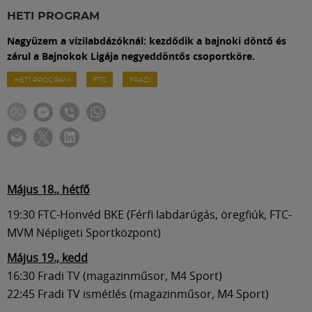
Labdarúgás
HETI PROGRAM
Nagyüzem a vízilabdázóknál: kezdődik a bajnoki döntő és
Szakosztályok
zárul a Bajnokok Ligája negyeddöntős csoportköre.
HETI PROGRAM
FTC
FRADI
Meccscenter
Klub
Szolgáltatások
Május 18., hétfő
19:30 FTC-Honvéd BKE (Férfi labdarúgás, öregfiúk, FTC-
Shop
MVM Népligeti Sportközpont)
Május 19., kedd
Közösség
16:30 Fradi TV (magazinműsor, M4 Sport)
22:45 Fradi TV ismétlés (magazinműsor, M4 Sport)