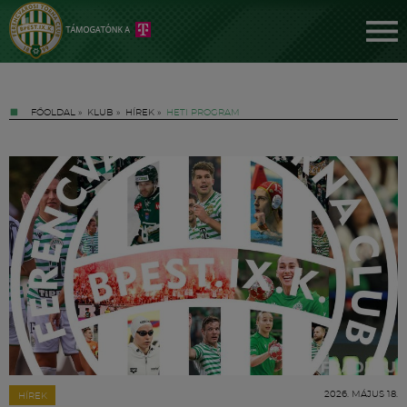
FŐOLDAL
»
KLUB
»
HÍREK
»
HETI PROGRAM
Jegyek
FM YouTube +
Hírek
2026. MÁJUS 18.
HÍREK