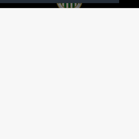
A FERENCVÁROSI TORNA CLUB HIVATALOS
HONLAPJA
SAJTÓCENTER
KAPCSOLAT
IMPRESSZUM
MODERÁLÁSI ALAPELVEK
HONLAP ADATKEZELÉSI TÁJÉKOZTATÓ
A Ferencvárosi Torna Club hivatalos honlapja