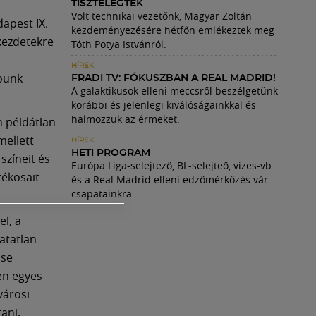
TISZTELEGTEK
Volt technikai vezetőnk, Magyar Zoltán
apest IX.
kezdeményezésére hétfőn emlékeztek meg
 kezdetekre
Tóth Potya Istvánról.
HÍREK
ubunk
FRADI TV: FÓKUSZBAN A REAL MADRID!
A galaktikusok elleni meccsről beszélgetünk
korábbi és jelenlegi kiválóságainkkal és
halmozzuk az érmeket.
n példátlan
mellett
HÍREK
HETI PROGRAM
színeit és
Európa Liga-selejtező, BL-selejteő, vizes-vb
tékosait
és a Real Madrid elleni edzőmérkőzés vár
csapatainkra.
l, a
hatatlan
sse
en egyes
városi
ani,