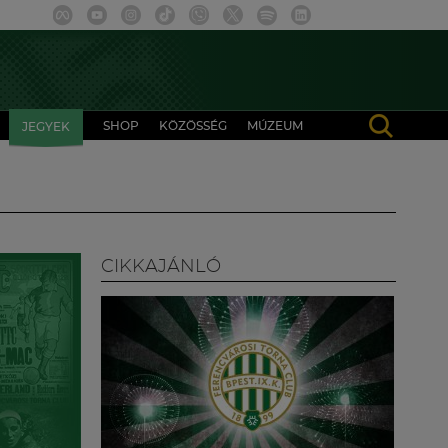
SHOP
KÖZÖSSÉG
MÚZEUM
JEGYEK
CIKKAJÁNLÓ