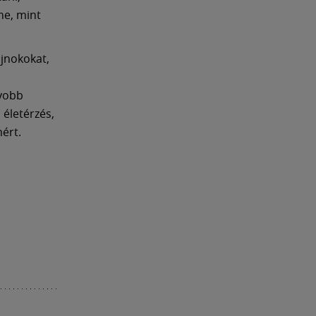
ne, mint
ajnokokat,
gyobb
 életérzés,
ért.