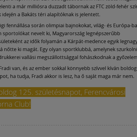
elenti a már milliósra duzzadt tábornak az FTC zöld-fehér szí
idején a Bakáts téri alapítóknak is jelentett.
igi fennállása során olimpiai bajnokokat, világ- és Európa-b
n sportolókat nevelt ki, Magyarország legnépszerűbb
ületeként az idők folyamán a Kárpát-medence egyik legna
á nőtte ki magát. Egy olyan sportklubbá, amelynek szurkolni
rukkerei vallási megszállottsággal fohászkodnak a győzelem
, Fradi van, és az ember sokkal könnyebb szívvel kíván boldog
pot, ha tudja, Fradi akkor is lesz, ha ő saját maga már nem.
oldog 125. születésnapot, Ferencvárosi
orna Club!