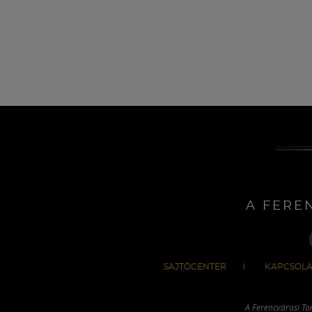
A FERE
SAJTÓCENTER
KAPCSOLA
A Ferencvárosi To