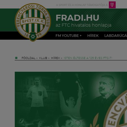
FRADI.HU
az FTC hivatalos honlapja
FM YOUTUBE +
HÍREK
LABDARÚGÁ
FŐOLDAL
»
KLUB
»
HÍREK
»
ISTEN ÉLTESSE A 125 ÉVES FTC-T!