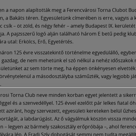
en a napon alapították meg a Ferencvárosi Torna Clubot Bud
n, a Bakáts téren. Egyesületünk címerében is erre, vagyis a
nc csík – öt zöld, és négy fehér – amely Budapest IX. kerületét
lja. A pajzsszerű logó alján található három E betű pedig kl
a utal: Erkölcs, Erő, Egyetértés.
áron 125 évre visszatekintő történelme egyedülálló, egybe
 gazdag, de nem mehetünk el szó nélkül a nehéz időszakok 
ületünket az sem törte meg, ha éppen önkényesen elvették 
törvénytelenül a másodosztályba száműzték, vagy legjobb já
.
rosi Torna Club neve minden korban egyet jelentett a sikerre
gel és a szenvedéllyel. 125 évvel ezelőtt pár lelkes fiatal ó
ett aziránt, hogy szervezett, egyesületi kereteken belül űzhe
ortágát, a labdarúgást. Az ő vágyálmuk köszön vissza mind
 – legyen az bármely szakosztály erőpróbája –, ahol ferenc
ályára lép. A Fradi Szív dobogását semmi nem tudta megállít