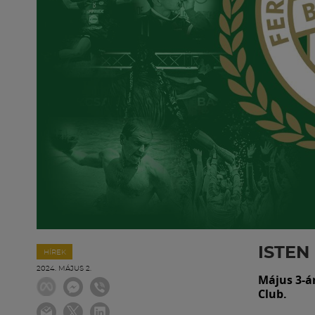
ISTEN 
HÍREK
2024. MÁJUS 2.
Május 3-á
Club.