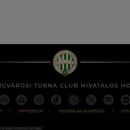
NCVÁROSI TORNA CLUB HIVATALOS H
T
IMPRESSZUM
MODERÁLÁSI ALAPELVEK
HON
rna Club hivatalos honlapja