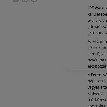
125 éve ez
kerületébe
utal a kile
szimbolizá
jelmondatár
Az FTC imm
sikerekben
sem. Egyes
nevét, ha 
elkobozták
A Ferencvá
népszerűség
vágyat érz
kedvenc sp
mérkőzésen
sportoló p