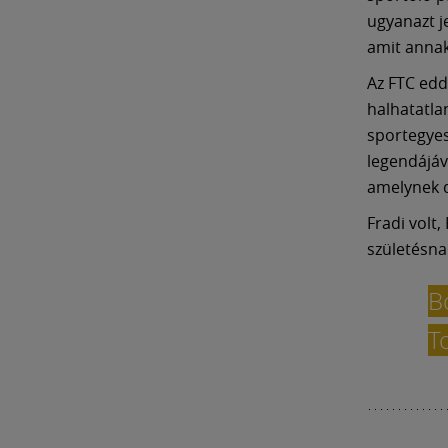
ugyanazt j
amit annak 
Az FTC edd
halhatatla
sportegyes
legendájáv
amelynek d
Fradi volt
születésna
B
T