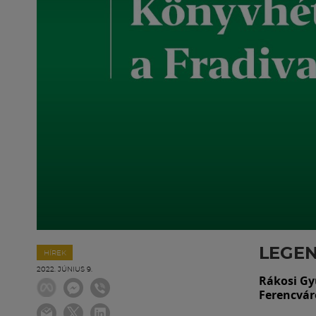
LEGE
HÍREK
2022. JÚNIUS 9.
Rákosi Gyu
Ferencvár