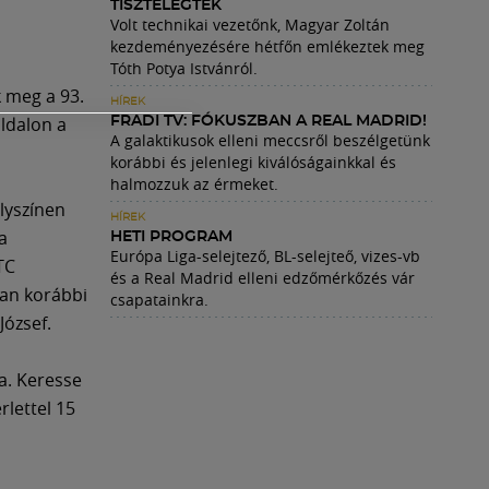
TISZTELEGTEK
Volt technikai vezetőnk, Magyar Zoltán
kezdeményezésére hétfőn emlékeztek meg
Tóth Potya Istvánról.
k meg a 93.
HÍREK
oldalon a
FRADI TV: FÓKUSZBAN A REAL MADRID!
A galaktikusok elleni meccsről beszélgetünk
korábbi és jelenlegi kiválóságainkkal és
halmozzuk az érmeket.
lyszínen
HÍREK
a
HETI PROGRAM
Európa Liga-selejtező, BL-selejteő, vizes-vb
TC
és a Real Madrid elleni edzőmérkőzés vár
yan korábbi
csapatainkra.
József.
a. Keresse
rlettel 15