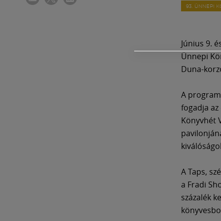
93. ÜNNEPI 
Június 9. 
Ünnepi Kön
Duna-korzó
A program 
fogadja az 
Könyvhét V
pavilonján
kiválóságo
A Taps, sz
a Fradi Sh
százalék ke
könyvesbo