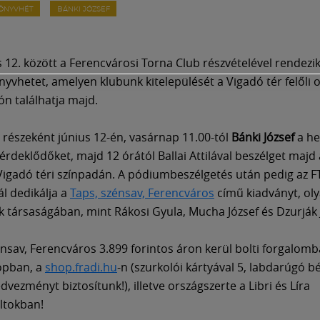
KÖNYVHÉT
BÁNKI JÓZSEF
és 12. között a Ferencvárosi Torna Club részvételével rendezi
yvhetet, amelyen klubunk kitelepülését a Vigadó tér felőli 
n találhatja majd.
részeként június 12-én, vasárnap 11.00-tól
Bánki József
a he
érdeklődőket, majd 12 órától Ballai Attilával beszélget majd 
igadó téri színpadán. A pódiumbeszélgetés után pedig az F
ál dedikálja a
Taps, szénsav, Ferencváros
című kiadványt, ol
k társaságában, mint Rákosi Gyula, Mucha József és Dzurják 
énsav, Ferencváros 3.899 forintos áron kerül bolti forgalomb
opban, a
shop.fradi.hu
-n (szurkolói kártyával 5, labdarúgó bé
dvezményt biztosítunk!), illetve országszerte a Libri és Líra
ltokban!