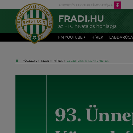
FRADI.HU
az FTC hivatalos honlapja
FM YOUTUBE +
HÍREK
LABDARÚGÁ
FŐOLDAL
»
KLUB
»
HÍREK
»
LEGENDÁK A KÖNYVHÉTEN