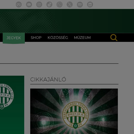
SHOP
KÖZÖSSÉG
MÚZEUM
JEGYEK
CIKKAJÁNLÓ