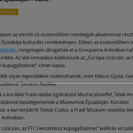
JSZAKÁJA
zeum az elmúlt tíz esztendőben mindegyik alkalommal részt 
jszakája kulturális rendezvényen. Ebben az esztendőben i
deklődés
, rengetegen látogattak el a Groupama Arénában tal
nkbe. Az idei tematikus kiállításunk az „Európa csúcsán, az
 kupagyőzelmei” címet kapta.
dők olyan legendákkal találkozhattak, mint Rákosi Gyula, G
Lelkesné Tomann Rozália.
k a korábbi Fradi-labdarúgók közül Mucha Józseffel, Telek An
isztiánnal beszélgethettek a Múzeumok Éjszakáján. Korábbi
kat a karrierjükről Tobak Csaba, a Fradi Múzeum vezetője ké
 Arénában.
 csúcsán, az FTC nemzetközi kupagyőzelmei” kiállítás virtuáli