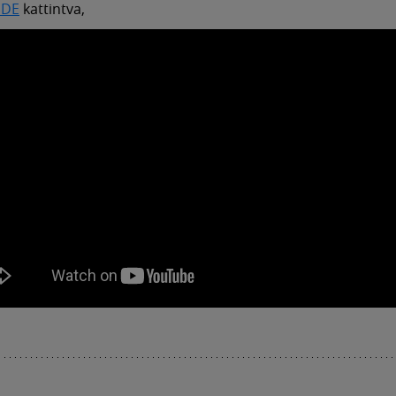
IDE
kattintva,