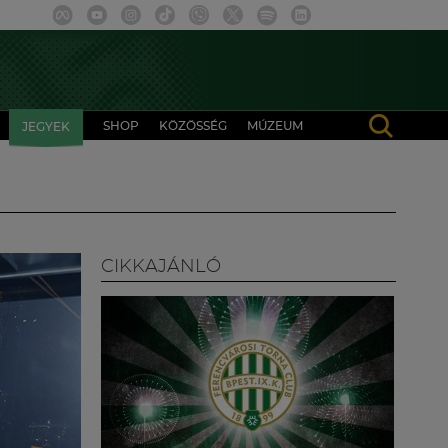
SHOP
KÖZÖSSÉG
MÚZEUM
JEGYEK
CIKKAJÁNLÓ