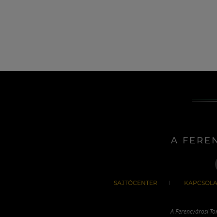
A FERE
SAJTÓCENTER
KAPCSOLA
A Ferencvárosi To