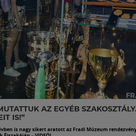
UTATTUK AZ EGYÉB SZAKOSZTÁLY
IT IS!”
évben is nagy sikert aratott az Fradi Múzeum rendezvén
Éjszakáján – VIDEÓ!