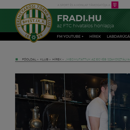
FRADI.HU
az FTC hivatalos honlapja
FM YOUTUBE +
HÍREK
LABDARÚGÁ
FŐOLDAL
»
KLUB
»
HÍREK
»
„MEGMUTATTUK AZ EGYÉB SZAKOSZTÁLYAIN