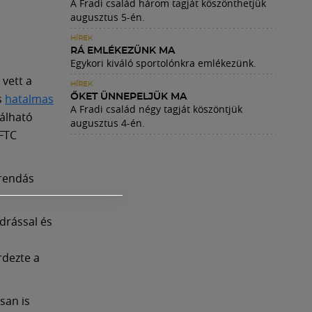
A Fradi család három tagját köszönthetjük
augusztus 5-én.
HÍREK
RÁ EMLÉKEZÜNK MA
Egykori kiváló sportolónkra emlékezünk.
vett a
HÍREK
s
hatalmas
ŐKET ÜNNEPELJÜK MA
A Fradi család négy tagját köszöntjük
álható
augusztus 4-én.
 FTC
erendás
drással és
rdezte a
san is