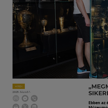
„MEGM
HÍREK
SIKERE
2025. JÚLIUS 1.
Ebben az 
Múzeumok 