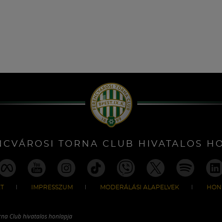
NCVÁROSI TORNA CLUB HIVATALOS H
T
IMPRESSZUM
MODERÁLÁSI ALAPELVEK
HON
rna Club hivatalos honlapja