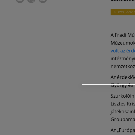
MÚZEUMOK É
A Fradi Mú
Múzeumok É
volt az ér
intézményü
nemzetközi
Az érdeklő
György és 
Szurkolóin
Lisztes Kr
játékosain
Groupama
Az „Európa