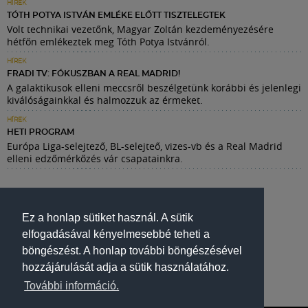
HÍREK
TÓTH POTYA ISTVÁN EMLÉKE ELŐTT TISZTELEGTEK
Volt technikai vezetőnk, Magyar Zoltán kezdeményezésére
hétfőn emlékeztek meg Tóth Potya Istvánról.
HÍREK
FRADI TV: FÓKUSZBAN A REAL MADRID!
A galaktikusok elleni meccsről beszélgetünk korábbi és jelenlegi
kiválóságainkkal és halmozzuk az érmeket.
HÍREK
HETI PROGRAM
Európa Liga-selejtező, BL-selejteő, vizes-vb és a Real Madrid
elleni edzőmérkőzés vár csapatainkra.
Ez a honlap sütiket használ. A sütik
elfogadásával kényelmesebbé teheti a
böngészést. A honlap további böngészésével
hozzájárulását adja a sütik használatához.
További információ.