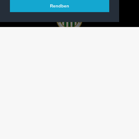
Rendben
A FERENCVÁROSI TORNA CLUB HIVATALOS
HONLAPJA
SAJTÓCENTER
KAPCSOLAT
IMPRESSZUM
MODERÁLÁSI ALAPELVEK
HONLAP ADATKEZELÉSI TÁJÉKOZTATÓ