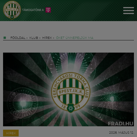
FŐOLDAL
»
KLUB
»
HÍREK
»
ŐKET ÜNNEPELJÜK MA
Jegyek
FM YouTube +
Hírek
2026. MÁJUS 12.
HÍREK