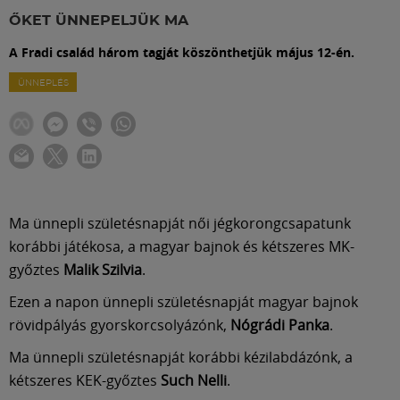
Labdarúgás
ŐKET ÜNNEPELJÜK MA
A Fradi család három tagját köszönthetjük május 12-én.
Szakosztályok
ÜNNEPLÉS
Meccscenter
Klub
Ma ünnepli születésnapját női jégkorongcsapatunk
Szolgáltatások
korábbi játékosa, a magyar bajnok és kétszeres MK-
győztes
Malik Szilvia
.
Shop
Ezen a napon ünnepli születésnapját magyar bajnok
rövidpályás gyorskorcsolyázónk,
Nógrádi Panka
.
Közösség
Ma ünnepli születésnapját korábbi kézilabdázónk, a
kétszeres KEK-győztes
Such Nelli
.