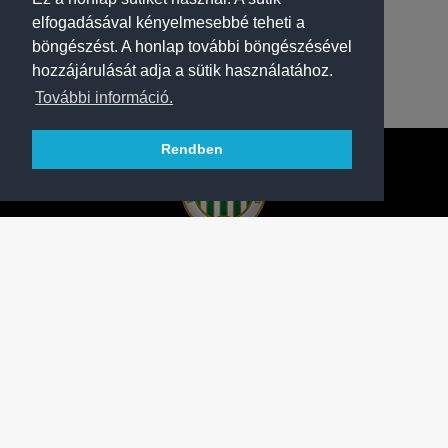
elfogadásával kényelmesebbé teheti a
böngészést. A honlap további böngészésével
hozzájárulását adja a sütik használatához.
További információ.
Rendben
A FERENCVÁROSI TORNA CLUB HIVATALOS
HONLAPJA
SAJTÓCENTER