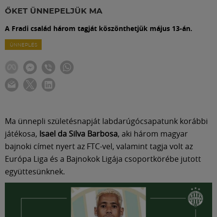
Labdarúgás
ŐKET ÜNNEPELJÜK MA
A Fradi család három tagját köszönthetjük május 13-án.
Szakosztályok
ÜNNEPLÉS
Meccscenter
Klub
Ma ünnepli születésnapját labdarúgócsapatunk korábbi
Szolgáltatások
játékosa,
Isael da Silva Barbosa
, aki három magyar
bajnoki címet nyert az FTC-vel, valamint tagja volt az
Shop
Európa Liga és a Bajnokok Ligája csoportkörébe jutott
együttesünknek.
Közösség