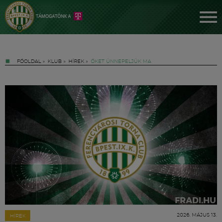
FŐOLDAL
»
KLUB
»
HÍREK
»
ŐKET ÜNNEPELJÜK MA
Jegyek
FM YouTube +
Hírek
2026. MÁJUS 13.
HÍREK