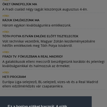
HÍREK
ŐKET ÜNNEPELJÜK MA
A Fradi család négy tagját köszöntjük augusztus 4-én.
HÍREK
RÁJUK EMLÉKEZÜNK MA
Három egykori kiválóságunkra emlékezünk.
HÍREK
TÓTH POTYA ISTVÁN EMLÉKE ELŐTT TISZTELEGTEK
Volt technikai vezetőnk, Magyar Zoltán kezdeményezésére
hétfőn emlékeztek meg Tóth Potya Istvánról.
HÍREK
FRADI TV: FÓKUSZBAN A REAL MADRID!
A galaktikusok elleni meccsről beszélgetünk korábbi és jelenlegi
kiválóságainkkal és halmozzuk az érmeket.
HÍREK
HETI PROGRAM
Európa Liga-selejtező, BL-selejteő, vizes-vb és a Real Madrid
elleni edzőmérkőzés vár csapatainkra.
Ez a honlap sütiket használ. A sütik