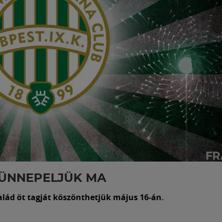
 ÜNNEPELJÜK MA
alád öt tagját köszönthetjük május 16-án.