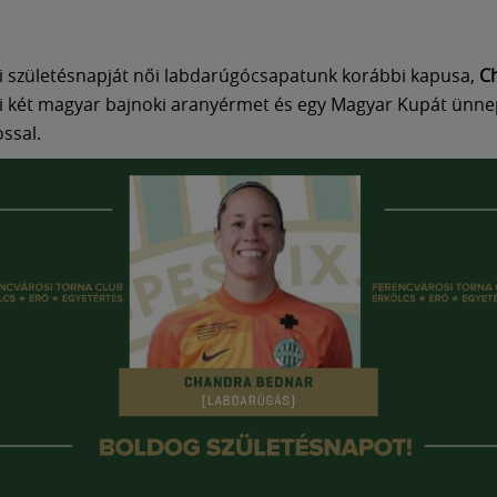
 születésnapját női labdarúgócsapatunk korábbi kapusa,
C
ki két magyar bajnoki aranyérmet és egy Magyar Kupát ünne
ssal.