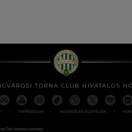
NCVÁROSI TORNA CLUB HIVATALOS H
T
IMPRESSZUM
MODERÁLÁSI ALAPELVEK
HON
rna Club hivatalos honlapja