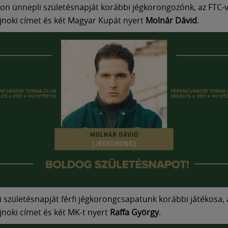
on ünnepli születésnapját korábbi jégkorongozónk, az FTC-v
noki címet és két Magyar Kupát nyert
Molnár Dávid
.
 születésnapját férfi jégkorongcsapatunk korábbi játékosa, 
noki címet és két MK-t nyert
Raffa György
.