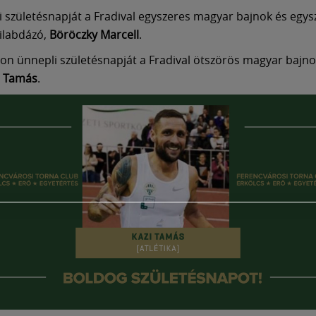
 születésnapját a Fradival egyszeres magyar bajnok és egys
zilabdázó,
Böröczky Marcell
.
on ünnepli születésnapját a Fradival ötszörös magyar bajn
i Tamás
.