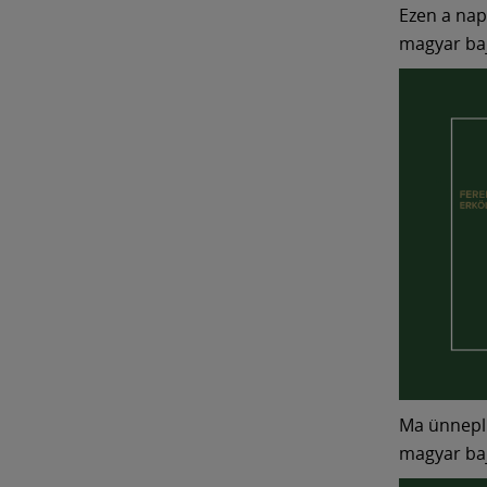
Ezen a nap
magyar baj
Ma ünnepli
magyar baj