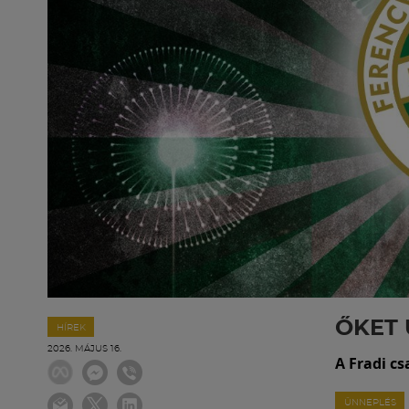
ŐKET
HÍREK
2026. MÁJUS 16.
A Fradi cs
ÜNNEPLÉS