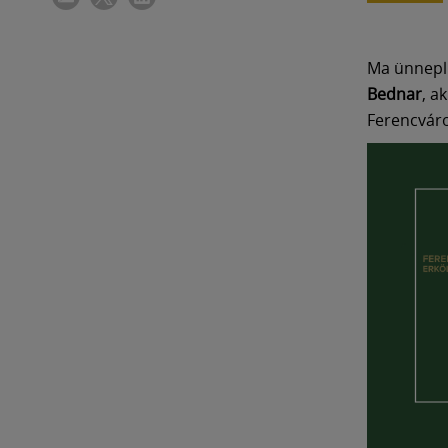
Ma ünnepli
Bednar
, a
Ferencváro