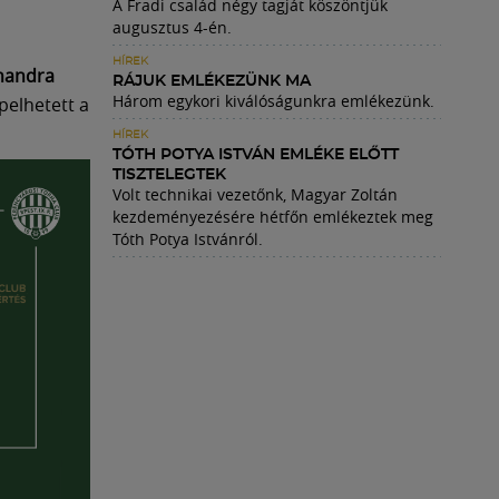
A Fradi család négy tagját köszöntjük
augusztus 4-én.
HÍREK
handra
RÁJUK EMLÉKEZÜNK MA
Három egykori kiválóságunkra emlékezünk.
pelhetett a
HÍREK
TÓTH POTYA ISTVÁN EMLÉKE ELŐTT
TISZTELEGTEK
Volt technikai vezetőnk, Magyar Zoltán
kezdeményezésére hétfőn emlékeztek meg
Tóth Potya Istvánról.