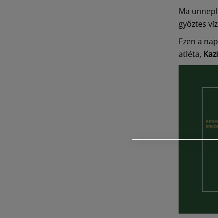
Ma ünnepli
győztes ví
Ezen a nap
atléta,
Kaz