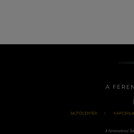
A FERE
SAJTÓCENTER
KAPCSOLA
A Ferencvárosi To