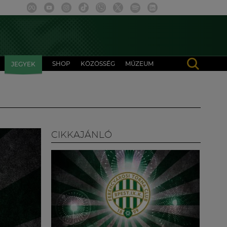
SHOP
KÖZÖSSÉG
MÚZEUM
JEGYEK
CIKKAJÁNLÓ