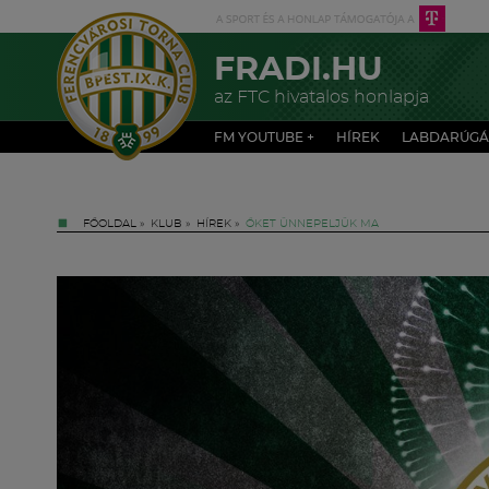
FRADI.HU
az FTC hivatalos honlapja
FM YOUTUBE +
HÍREK
LABDARÚGÁ
FŐOLDAL
»
KLUB
»
HÍREK
»
ŐKET ÜNNEPELJÜK MA