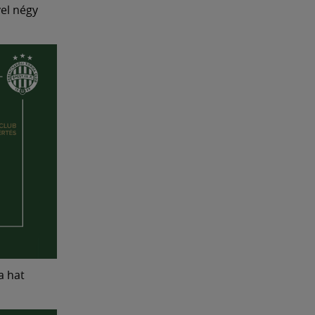
el négy
a hat