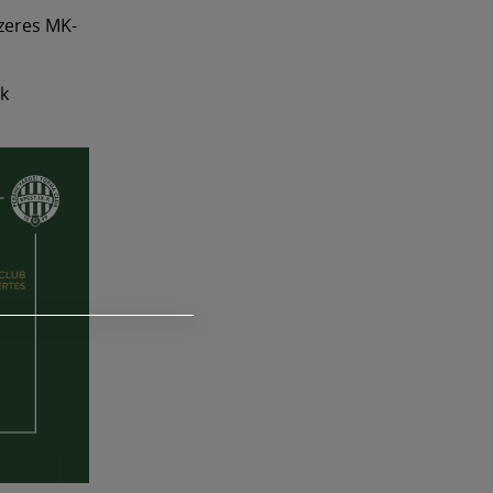
zeres MK-
ok