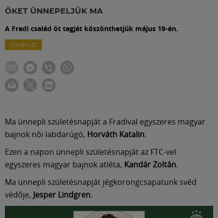
Labdarúgás
ŐKET ÜNNEPELJÜK MA
A Fradi család öt tagját köszönthetjük május 19-én.
Szakosztályok
ÜNNEPLÉS
Meccscenter
Klub
Ma ünnepli születésnapját a Fradival egyszeres magyar
Szolgáltatások
bajnok női labdarúgó,
Horváth Katalin
.
Ezen a napon ünnepli születésnapját az FTC-vel
Shop
egyszeres magyar bajnok atléta,
Kandár Zoltán
.
Ma ünnepli születésnapját jégkorongcsapatunk svéd
Közösség
védője,
Jesper Lindgren
.