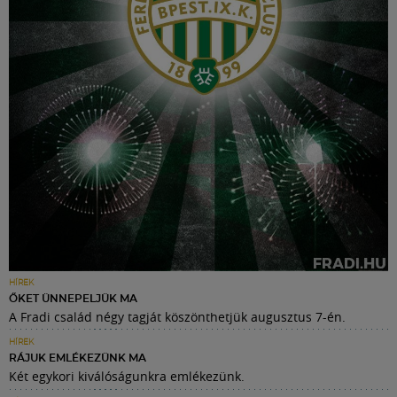
HÍREK
ŐKET ÜNNEPELJÜK MA
A Fradi család négy tagját köszönthetjük augusztus 7-én.
HÍREK
RÁJUK EMLÉKEZÜNK MA
Két egykori kiválóságunkra emlékezünk.