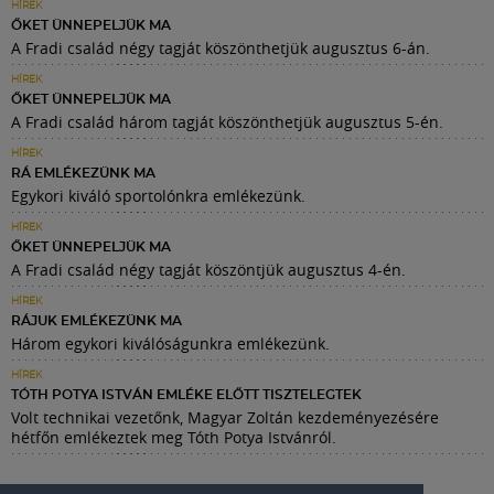
HÍREK
ŐKET ÜNNEPELJÜK MA
A Fradi család négy tagját köszönthetjük augusztus 6-án.
HÍREK
ŐKET ÜNNEPELJÜK MA
A Fradi család három tagját köszönthetjük augusztus 5-én.
HÍREK
RÁ EMLÉKEZÜNK MA
Egykori kiváló sportolónkra emlékezünk.
HÍREK
ŐKET ÜNNEPELJÜK MA
A Fradi család négy tagját köszöntjük augusztus 4-én.
HÍREK
RÁJUK EMLÉKEZÜNK MA
Három egykori kiválóságunkra emlékezünk.
HÍREK
TÓTH POTYA ISTVÁN EMLÉKE ELŐTT TISZTELEGTEK
Volt technikai vezetőnk, Magyar Zoltán kezdeményezésére
hétfőn emlékeztek meg Tóth Potya Istvánról.