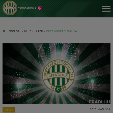
FŐOLDAL
»
KLUB
»
HÍREK
»
ŐKET ÜNNEPELJÜK MA
Jegyek
FM YouTube +
Hírek
2026. MÁJUS 19.
HÍREK