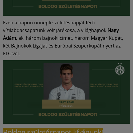
Ezen a napon ünnepli születésnapját férfi
vízilabdacsapatunk volt játékosa, a világbajnok
Nagy
Ádám
, aki három bajnoki címet, három Magyar Kupát,
két Bajnokok Ligáját és Európai Szuperkupát nyert az
FTC-vel.
Boldog születésnapot kívánunk!