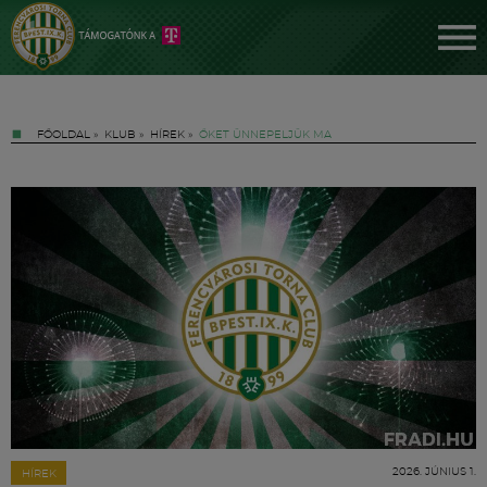
FŐOLDAL
»
KLUB
»
HÍREK
»
ŐKET ÜNNEPELJÜK MA
Jegyek
FM YouTube +
Hírek
2026. JÚNIUS 1.
HÍREK