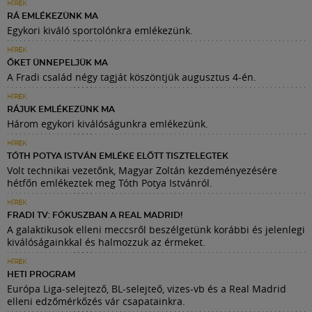
HÍREK
RÁ EMLÉKEZÜNK MA
Egykori kiváló sportolónkra emlékezünk.
HÍREK
ŐKET ÜNNEPELJÜK MA
A Fradi család négy tagját köszöntjük augusztus 4-én.
HÍREK
RÁJUK EMLÉKEZÜNK MA
Három egykori kiválóságunkra emlékezünk.
HÍREK
TÓTH POTYA ISTVÁN EMLÉKE ELŐTT TISZTELEGTEK
Volt technikai vezetőnk, Magyar Zoltán kezdeményezésére
hétfőn emlékeztek meg Tóth Potya Istvánról.
HÍREK
FRADI TV: FÓKUSZBAN A REAL MADRID!
A galaktikusok elleni meccsről beszélgetünk korábbi és jelenlegi
kiválóságainkkal és halmozzuk az érmeket.
HÍREK
HETI PROGRAM
Európa Liga-selejtező, BL-selejteő, vizes-vb és a Real Madrid
elleni edzőmérkőzés vár csapatainkra.