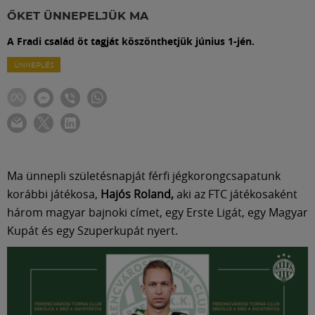
Labdarúgás
ŐKET ÜNNEPELJÜK MA
A Fradi család öt tagját köszönthetjük június 1-jén.
Szakosztályok
ÜNNEPLÉS
Meccscenter
Klub
Ma ünnepli születésnapját férfi jégkorongcsapatunk
Szolgáltatások
korábbi játékosa,
Hajós Roland,
aki az FTC játékosaként
három magyar bajnoki címet, egy Erste Ligát, egy Magyar
Shop
Kupát és egy Szuperkupát nyert.
Közösség