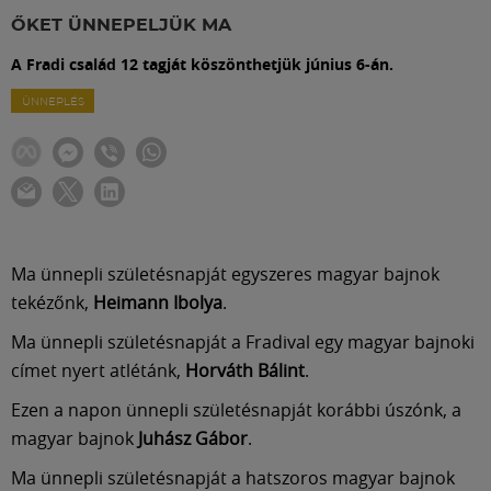
Labdarúgás
ŐKET ÜNNEPELJÜK MA
A Fradi család 12 tagját köszönthetjük június 6-án.
Szakosztályok
ÜNNEPLÉS
Meccscenter
Klub
Ma ünnepli születésnapját egyszeres magyar bajnok
Szolgáltatások
tekézőnk,
Heimann Ibolya
.
Ma ünnepli születésnapját a Fradival egy magyar bajnoki
Shop
címet nyert atlétánk,
Horváth Bálint
.
Ezen a napon ünnepli születésnapját korábbi úszónk, a
Közösség
magyar bajnok
Juhász Gábor
.
Ma ünnepli születésnapját a hatszoros magyar bajnok