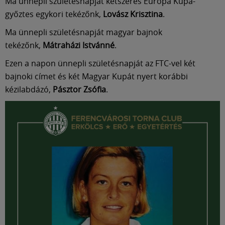
Ma ünnepli születésnapját kétszeres Európa Kupa-
győztes egykori tekézőnk,
Lovász Krisztina
.
Ma ünnepli születésnapját magyar bajnok
tekézőnk,
Mátraházi Istvánné
.
Ezen a napon ünnepli születésnapját az FTC-vel két
bajnoki címet és két Magyar Kupát nyert korábbi
kézilabdázó,
Pásztor Zsófia
.