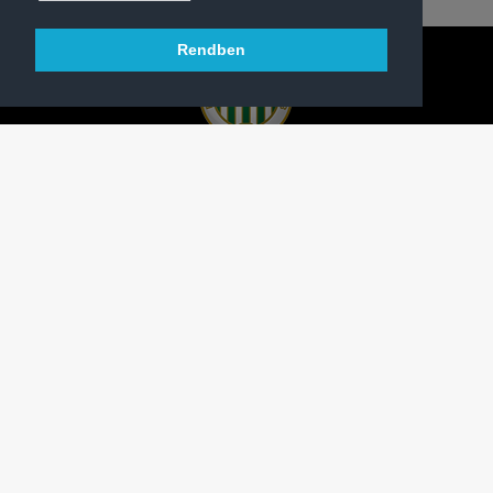
Rendben
A FERENCVÁROSI TORNA CLUB HIVATALOS
HONLAPJA
SAJTÓCENTER
KAPCSOLAT
IMPRESSZUM
MODERÁLÁSI ALAPELVEK