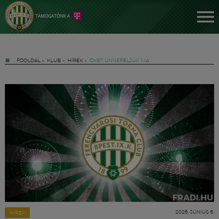
FŐOLDAL
»
KLUB
»
HÍREK
»
ŐKET ÜNNEPELJÜK MA
Jegyek
FM YouTube +
Hírek
2026. JÚNIUS 6.
HÍREK