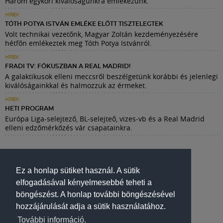
Három egykori kiválóságunkra emlékezünk.
HÍREK
TÓTH POTYA ISTVÁN EMLÉKE ELŐTT TISZTELEGTEK
Volt technikai vezetőnk, Magyar Zoltán kezdeményezésére
hétfőn emlékeztek meg Tóth Potya Istvánról.
HÍREK
FRADI TV: FÓKUSZBAN A REAL MADRID!
A galaktikusok elleni meccsről beszélgetünk korábbi és jelenlegi
kiválóságainkkal és halmozzuk az érmeket.
HÍREK
HETI PROGRAM
Európa Liga-selejtező, BL-selejteő, vizes-vb és a Real Madrid
elleni edzőmérkőzés vár csapatainkra.
Ez a honlap sütiket használ. A sütik
elfogadásával kényelmesebbé teheti a
böngészést. A honlap további böngészésével
hozzájárulását adja a sütik használatához.
További információ.