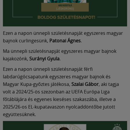
Múzeum
English
Ezen a napon ünnepli születésnapját egyszeres magyar
bajnok curlingesünk,
Patonai Ágnes
.
Ma ünnepli születésnapját egyszeres magyar bajnok
kajakozónk,
Surányi Gyula
.
Ezen a napon ünnepli születésnapját férfi
labdarúgócsapatunk egyszeres magyar bajnok és
Magyar Kupa-győztes játékosa,
Szalai Gábor
, aki tagja
volt a 2024/25-ös szezonban az UEFA Európa Liga
főtáblájára és egyenes kieséses szakaszába, illetve a
2025/26-os EL-kupatavaszon nyolcaddöntőbe jutott
együttesüknek.