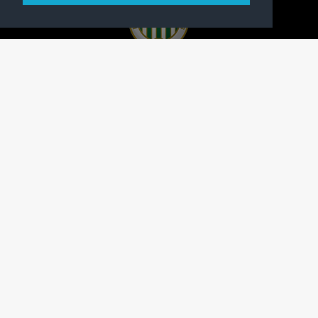
A FERENCVÁROSI TORNA CLUB HIVATALOS
HONLAPJA
SAJTÓCENTER
KAPCSOLAT
IMPRESSZUM
MODERÁLÁSI ALAPELVEK
HONLAP ADATKEZELÉSI TÁJÉKOZTATÓ