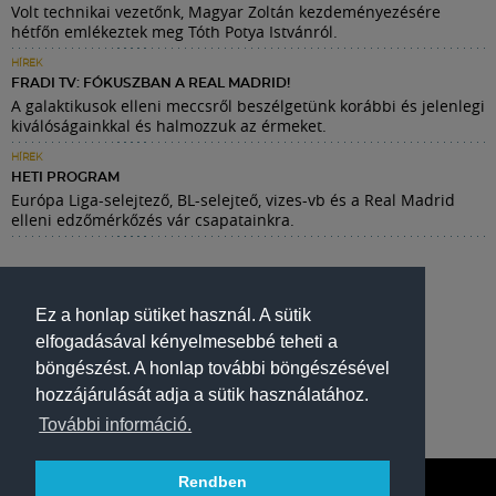
Volt technikai vezetőnk, Magyar Zoltán kezdeményezésére
hétfőn emlékeztek meg Tóth Potya Istvánról.
HÍREK
FRADI TV: FÓKUSZBAN A REAL MADRID!
A galaktikusok elleni meccsről beszélgetünk korábbi és jelenlegi
kiválóságainkkal és halmozzuk az érmeket.
HÍREK
HETI PROGRAM
Európa Liga-selejtező, BL-selejteő, vizes-vb és a Real Madrid
elleni edzőmérkőzés vár csapatainkra.
Ez a honlap sütiket használ. A sütik
elfogadásával kényelmesebbé teheti a
böngészést. A honlap további böngészésével
hozzájárulását adja a sütik használatához.
További információ.
Rendben