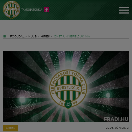
FŐOLDAL
»
KLUB
»
HÍREK
»
ŐKET ÜNNEPELJÜK MA
Jegyek
FM YouTube +
Hírek
2026. JÚNIUS 9.
HÍREK