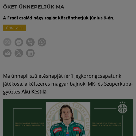
Labdarúgás
ŐKET ÜNNEPELJÜK MA
A Fradi család négy tagját köszönthetjük június 9-én.
Szakosztályok
ÜNNEPLÉS
Meccscenter
Klub
Ma ünnepli születésnapját férfi jégkorongcsapatunk
Szolgáltatások
játékosa, a kétszeres magyar bajnok, MK- és Szuperkupa-
győztes
Aku Kestilä
.
Shop
Közösség