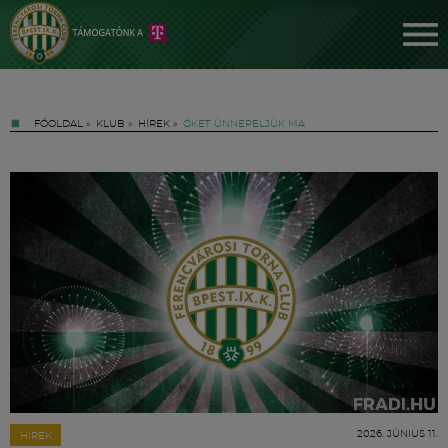
FŐOLDAL
»
KLUB
»
HÍREK
»
ŐKET ÜNNEPELJÜK MA
Jegyek
FM YouTube +
Hírek
2026. JÚNIUS 11.
HÍREK