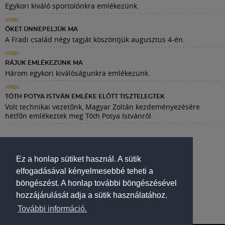
Egykori kiváló sportolónkra emlékezünk.
HÍREK
ŐKET ÜNNEPELJÜK MA
A Fradi család négy tagját köszöntjük augusztus 4-én.
HÍREK
RÁJUK EMLÉKEZÜNK MA
Három egykori kiválóságunkra emlékezünk.
HÍREK
TÓTH POTYA ISTVÁN EMLÉKE ELŐTT TISZTELEGTEK
Volt technikai vezetőnk, Magyar Zoltán kezdeményezésére
hétfőn emlékeztek meg Tóth Potya Istvánról.
Ez a honlap sütiket használ. A sütik
elfogadásával kényelmesebbé teheti a
böngészést. A honlap további böngészésével
hozzájárulását adja a sütik használatához.
További információ.