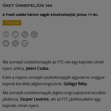
Labdarúgás
ŐKET ÜNNEPELJÜK MA
A Fradi család három tagját köszönthetjük június 11-én.
Szakosztályok
ÜNNEPLÉS
Meccscenter
Klub
Ma ünnepli születésnapját az FTC-vel egy bajnoki címet
Szolgáltatások
nyert atléta,
Jeleni Csaba
.
Ezen a napon ünnepli születésnapját egyszeres magyar
Shop
bajnok korábbi jégkorongozónk,
Szilágyi Réka
.
Ma ünnepli születésnapját jégkorongcsapatunk korábbi
Közösség
játékosa,
Szuper Levente
, aki az FTC játékosaként egy
bajnoki címet nyert.