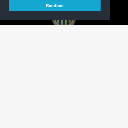
Rendben
A FERENCVÁROSI TORNA CLUB HIVATALOS
HONLAPJA
SAJTÓCENTER
KAPCSOLAT
IMPRESSZUM
MODERÁLÁSI ALAPELVEK
HONLAP ADATKEZELÉSI TÁJÉKOZTATÓ