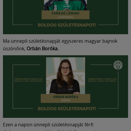
Múzeum
English
Ma ünnepli születésnapját egyszeres magyar bajnok
úszónőnk,
Orbán Boróka
.
Ezen a napon ünnepli születésnapját férfi