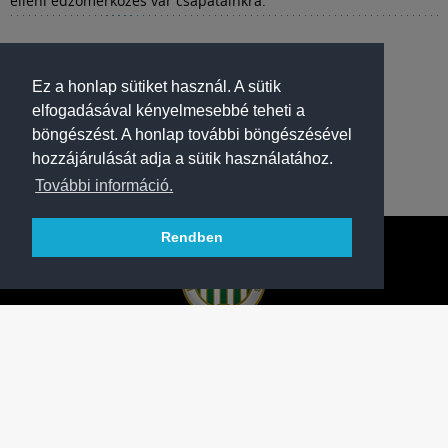
elleni edzőmérkőzés vár csapatainkra.
Ez a honlap sütiket használ. A sütik
elfogadásával kényelmesebbé teheti a
böngészést. A honlap további böngészésével
hozzájárulását adja a sütik használatához.
További információ.
Rendben
A FERENCVÁROSI TORNA CLUB HIVATALOS
HONLAPJA