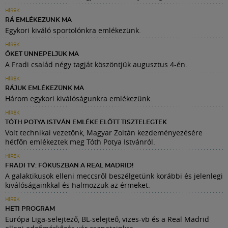
HÍREK
RÁ EMLÉKEZÜNK MA
Egykori kiváló sportolónkra emlékezünk.
HÍREK
ŐKET ÜNNEPELJÜK MA
A Fradi család négy tagját köszöntjük augusztus 4-én.
HÍREK
RÁJUK EMLÉKEZÜNK MA
Három egykori kiválóságunkra emlékezünk.
HÍREK
TÓTH POTYA ISTVÁN EMLÉKE ELŐTT TISZTELEGTEK
Volt technikai vezetőnk, Magyar Zoltán kezdeményezésére
hétfőn emlékeztek meg Tóth Potya Istvánról.
HÍREK
FRADI TV: FÓKUSZBAN A REAL MADRID!
A galaktikusok elleni meccsről beszélgetünk korábbi és jelenlegi
kiválóságainkkal és halmozzuk az érmeket.
HÍREK
HETI PROGRAM
Európa Liga-selejtező, BL-selejteő, vizes-vb és a Real Madrid