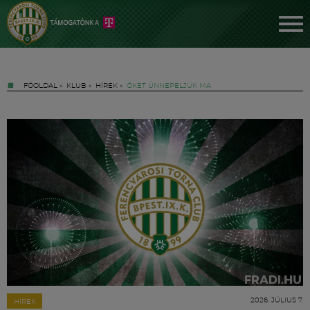
FŐOLDAL
»
KLUB
»
HÍREK
»
ŐKET ÜNNEPELJÜK MA
Jegyek
FM YouTube +
Hírek
2026. JÚLIUS 7.
HÍREK