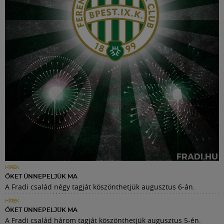
HÍREK
ŐKET ÜNNEPELJÜK MA
A Fradi család négy tagját köszönthetjük augusztus 6-án.
HÍREK
ŐKET ÜNNEPELJÜK MA
A Fradi család három tagját köszönthetjük augusztus 5-én.