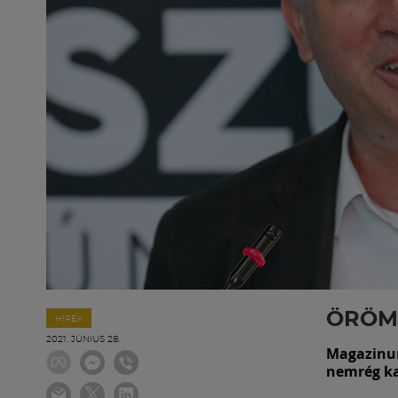
ÖRÖM,
HÍREK
2021. JÚNIUS 28.
Magazinunk
nemrég kap