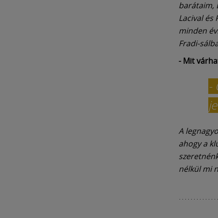
barátaim, 
Lacival és 
minden évb
Fradi-sálb
- Mit várh
-
j
A legnagyo
ahogy a klu
szeretnénk
nélkül mi 