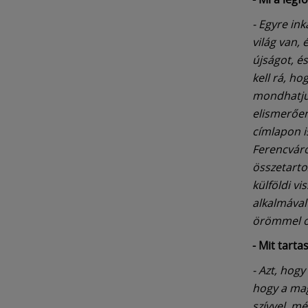
- Egyre ink
világ van, 
újságot, é
kell rá, h
mondhatjuk
elismerően
címlapon i
Ferencváro
összetartoz
külföldi v
alkalmával 
örömmel ol
- Mit tarta
- Azt, hogy
hogy a mag
szívvel, mé