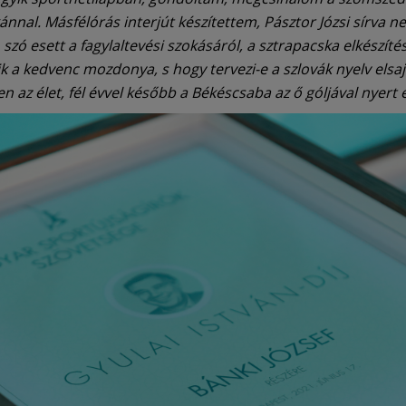
ánnal. Másfélórás interjút készítettem, Pásztor Józsi sírva n
szó esett a fagylaltevési szokásáról, a sztrapacska elkészítés
k a kedvenc mozdonya, s hogy tervezi-e a szlovák nyelv elsaj
n az élet, fél évvel később a Békéscsaba az ő góljával nyert 