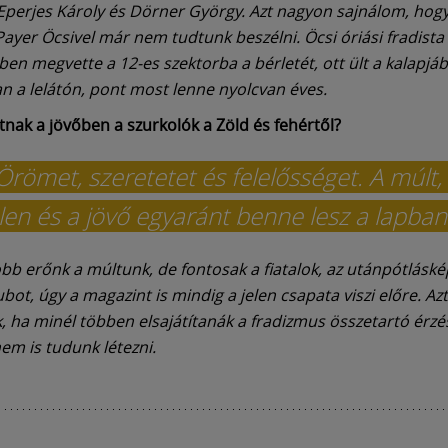
Eperjes Károly és Dörner György. Azt nagyon sajnálom, ho
Payer Öcsivel már nem tudtunk beszélni. Öcsi óriási fradista 
en megvette a 12-es szektorba a bérletét, ott ült a kalapjá
an a lelátón, pont most lenne nyolcvan éves.
atnak a jövőben a szurkolók a Zöld és fehértől?
 Örömet, szeretetet és felelősséget. A múlt,
elen és a jövő egyaránt benne lesz a lapban
bb erőnk a múltunk, de fontosak a fiatalok, az utánpótláské
bot, úgy a magazint is mindig a jelen csapata viszi előre. Azt
, ha minél többen elsajátítanák a fradizmus összetartó érzé
nem is tudunk létezni.