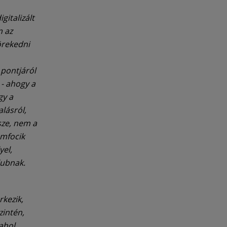
gitalizált
m az
örekedni
 pontjáról
- ahogy a
gy a
lásról,
sze, nem a
ömfocik
yel,
lubnak.
rkezik,
zintén,
 ahol