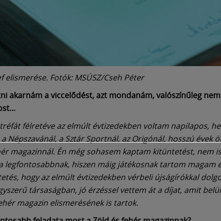
ef elismerése. Fotók: MSÚSZ/Cseh Péter
atni akarnám a viccelődést, azt mondanám, valószínűleg nem
ost…
 tréfát félretéve az elmúlt évtizedekben voltam napilapos, he
a Népszavánál, a Sztár Sportnál, az Origónál, hosszú évek ó
hér magazinnál. Én még sohasem kaptam kitüntetést, nem is
a legfontosabbnak, hiszen máig játékosnak tartom magam és
tetés, hogy az elmúlt évtizedekben vérbeli újságírókkal dol
yszerű társaságban, jó érzéssel vettem át a díjat, amit belül
fehér magazin elismerésének is tartok.
fontosabb feladata most a Zöld és fehér magazinnak?