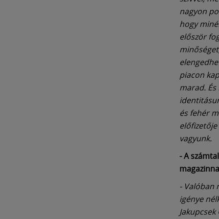
nagyon poz
hogy minél
először fo
minőséget,
elengedhet
piacon kap
marad. És 
identitásu
és fehér m
előfizetőj
vagyunk.
- A számta
magazinnak
- Valóban 
igénye nél
Jakupcsek 