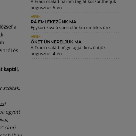
A Fradi család három tagját köszönthetjük
augusztus 5-én.
HÍREK
RÁ EMLÉKEZÜNK MA
József
a
Egykori kiváló sportolónkra emlékezünk.
di –
HÍREK
ti
ŐKET ÜNNEPELJÜK MA
A Fradi család négy tagját köszöntjük
inról és
augusztus 4-én.
t kaptál,
 szóltak,
zsi
ba együtt
val,
sz” című
dszobában