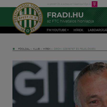
FRADI.HU
az FTC hivatalos honlapja
FM YOUTUBE +
HÍREK
LABDARÚGÁ
FŐOLDAL
»
KLUB
»
HÍREK
»
ÖRÖM, SZERETET ÉS FELELŐSSÉG