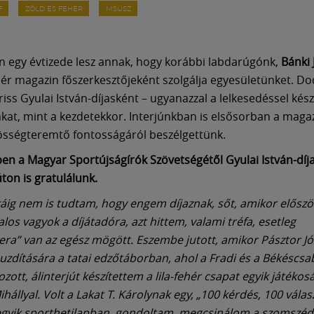
F
ZÖLD ÉS FEHÉR
MSÚSZ
egy évtizede lesz annak, hogy korábbi labdarúgónk,
Bánki 
hér magazin főszerkesztőjeként szolgálja egyesületünket. Do
ss Gyulai István-díjasként – ugyanazzal a lelkesedéssel készí
at, mint a kezdetekkor. Interjúnkban is elsősorban a magaz
sségteremtő fontosságáról beszélgettünk.
en a Magyar Sportújságírók Szövetségétől Gyulai István-díja
ton is gratulálunk.
káig nem is tudtam, hogy engem díjaznak, sőt, amikor először
los vagyok a díjátadóra, azt hittem, valami tréfa, esetleg
ra” van az egész mögött. Eszembe jutott, amikor Pásztor Jó
zdítására a tatai edzőtáborban, ahol a Fradi és a Békéscsa
ott, álinterjút készítettem a lila-fehér csapat egyik játékosá
hállyal. Volt a Lakat T. Károlynak egy, „100 kérdés, 100 vála
 egyik sporthetilapban, gondoltam, megcsinálom a szomszé