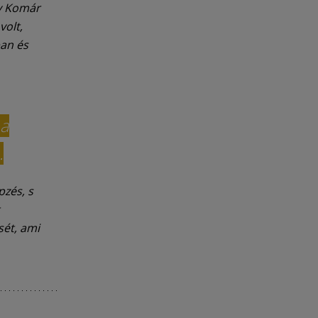
gy Komár
volt,
ban és
 a
.
pzés, s
sét, ami