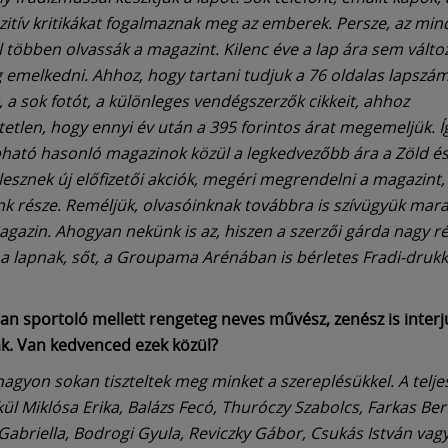
itív kritikákat fogalmaznak meg az emberek. Persze, az mind
 többen olvassák a magazint. Kilenc éve a lap ára sem válto
g emelkedni. Ahhoz, hogy tartani tudjuk a 76 oldalas lapszám
 a sok fotót, a különleges vendégszerzők cikkeit, ahhoz
etlen, hogy ennyi év után a 395 forintos árat megemeljük. Íg
ható hasonló magazinok közül a legkedvezőbb ára a Zöld é
lesznek új előfizetői akciók, megéri megrendelni a magazint,
nk része. Reméljük, olvasóinknak továbbra is szívügyük mara
agazin. Ahogyan nekünk is az, hiszen a szerzői gárda nagy r
e a lapnak, sőt, a Groupama Arénában is bérletes Fradi-druk
lan sportoló mellett rengeteg neves művész, zenész is interj
. Van kedvenced ezek közül?
nagyon sokan tiszteltek meg minket a szereplésükkel. A telje
kül Miklósa Erika, Balázs Fecó, Thuróczy Szabolcs, Farkas Ber
Gabriella, Bodrogi Gyula, Reviczky Gábor, Csukás István vagy