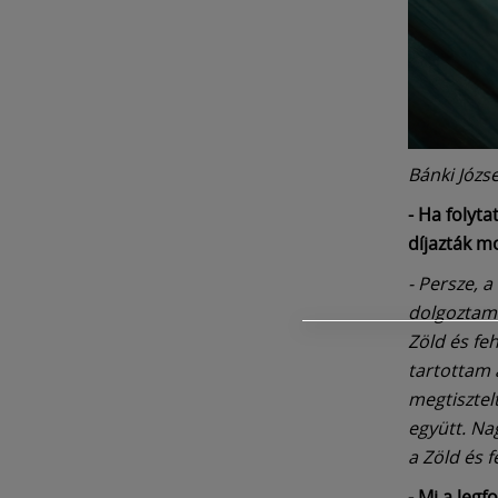
Bánki Józs
- Ha folyt
díjazták m
- Persze, a
dolgoztam 
Zöld és fe
tartottam 
megtisztel
együtt. Nag
a Zöld és 
- Mi a leg