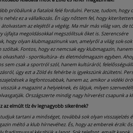
ább próbálunk a fiatalok felé fordulni. Persze, tudom, hogy di
és nehéz ez a vállalkozás. Én úgy nőttem fel, hogy kiterítette
s átolvastam az elejétől a végéig. Ma már más világ van, de t
ogy újfajta megoldásokkal megszólítsuk őket is. Szerencsére
, hogy olyan klubmagazinunk van, amelyről a világ sok-sok
 szóltak. Fontos, hogy ez nemcsak egy klubmagazin, hanem 
s olvasható - sportkultúra- és életmódmagazin egyben. Aho
s sem csak a sportról szól, hanem kultúráról, felelősségválla
ásról, úgy ezt a Zöld és fehérbe is igyekszünk átültetni. Per
isszajelzések a legfontosabbak, hanem az, amikor a vidéki ör
visszük a magazint a helyieknek, és látjuk, milyen szenvedéll
vasgatják. Országszerte mindig nagy hírverést csapunk a k
sz az elmúlt tíz év legnagyobb sikerének?
 tudjuk tartani a minőséget, továbbá sok olyan visszajelzés é
azin méltó a klub hírnevéhez. És, hogy az emberek érzik: ős
ly fradizmussal készítjük a lapot. Sok telefont, emailt kapok,