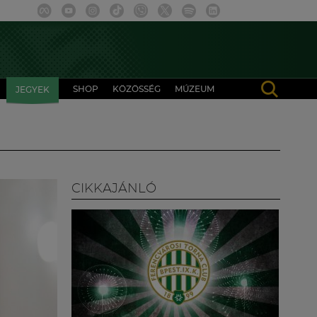
SHOP
KÖZÖSSÉG
MÚZEUM
JEGYEK
CIKKAJÁNLÓ