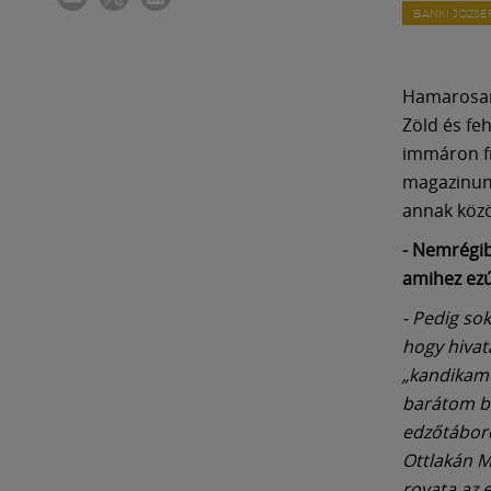
BÁNKI JÓZSE
Hamarosan 
Zöld és fe
immáron fri
magazinunk
annak közö
- Nemrégib
amihez ezú
- Pedig so
hogy hivata
„kandikame
barátom bu
edzőtáboroz
Ottlakán Mi
rovata az