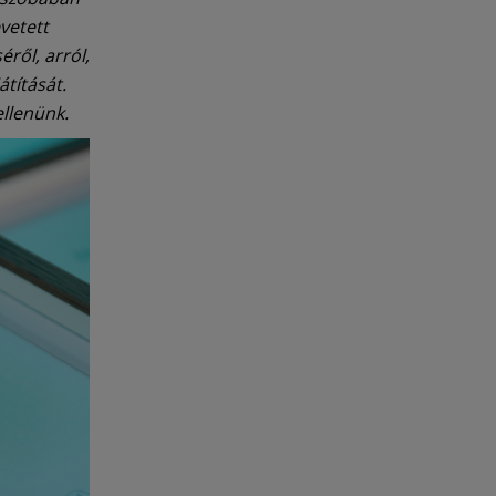
evetett
éről, arról,
átítását.
ellenünk.