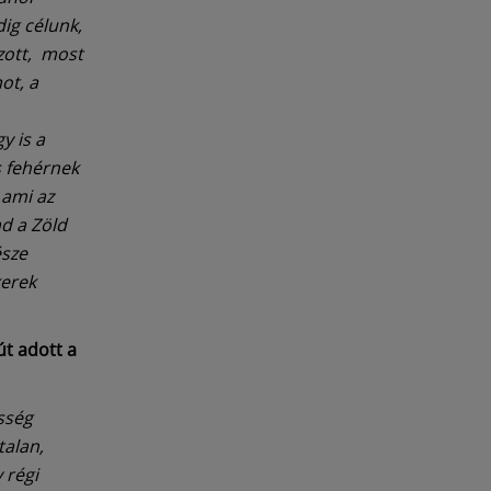
ig célunk,
zott, most
ot, a
y is a
s fehérnek
 ami az
d a Zöld
észe
kerek
út adott a
sség
talan,
 régi