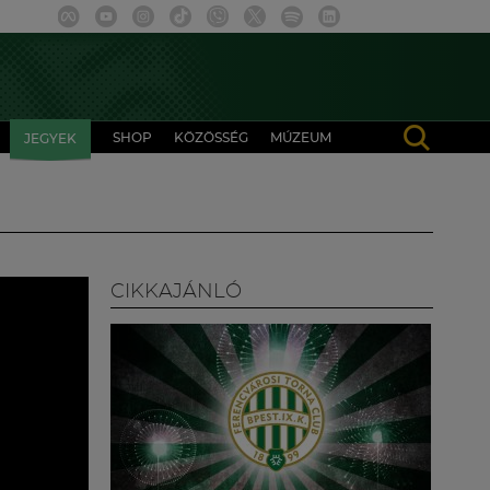
SHOP
KÖZÖSSÉG
MÚZEUM
JEGYEK
CIKKAJÁNLÓ