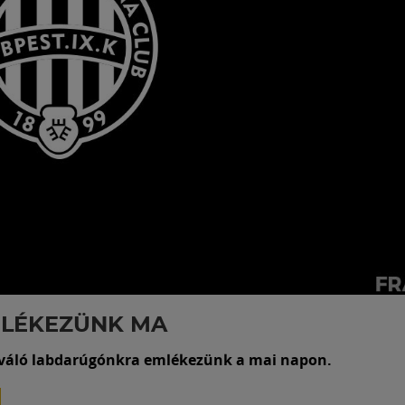
MLÉKEZÜNK MA
iváló labdarúgónkra emlékezünk a mai napon.