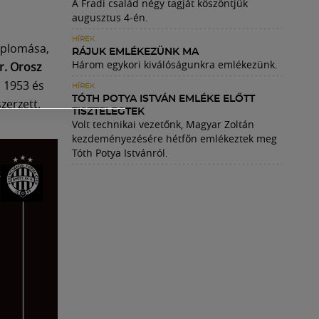
A Fradi család négy tagját köszöntjük
augusztus 4-én.
HÍREK
iplomása,
RÁJUK EMLÉKEZÜNK MA
Három egykori kiválóságunkra emlékezünk.
r. Orosz
. 1953 és
HÍREK
TÓTH POTYA ISTVÁN EMLÉKE ELŐTT
zerzett.
TISZTELEGTEK
Volt technikai vezetőnk, Magyar Zoltán
kezdeményezésére hétfőn emlékeztek meg
Tóth Potya Istvánról.