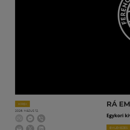
RÁ E
HÍREK
2026. MÁJUS 12.
Egykori k
EMLÉKEZÉS