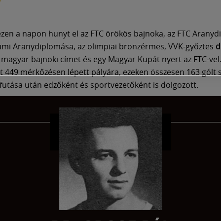
zen a napon hunyt el az FTC örökös bajnoka, az FTC Aranyd
mi Aranydiplomása, az olimpiai bronzérmes, VVK-győztes
d
ét magyar bajnoki címet és egy Magyar Kupát nyert az FTC-vel
t 449 mérkőzésen lépett pályára, ezeken összesen 163 gólt s
afutása után edzőként és sportvezetőként is dolgozott.