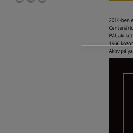
2014-ben e
Centenáriu
Pál
, aki k
1966 közöt
Aktív pály