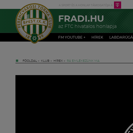
FRADI.HU
az FTC hivatalos honlapja
FM YOUTUBE +
HÍREK
LABDARÚGÁ
FŐOLDAL
»
KLUB
»
HÍREK
»
RÁ EMLÉKEZÜNK MA