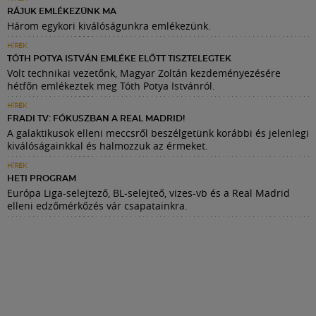
RÁJUK EMLÉKEZÜNK MA
Három egykori kiválóságunkra emlékezünk.
HÍREK
TÓTH POTYA ISTVÁN EMLÉKE ELŐTT TISZTELEGTEK
Volt technikai vezetőnk, Magyar Zoltán kezdeményezésére
hétfőn emlékeztek meg Tóth Potya Istvánról.
HÍREK
FRADI TV: FÓKUSZBAN A REAL MADRID!
A galaktikusok elleni meccsről beszélgetünk korábbi és jelenlegi
kiválóságainkkal és halmozzuk az érmeket.
HÍREK
HETI PROGRAM
Európa Liga-selejtező, BL-selejteő, vizes-vb és a Real Madrid
elleni edzőmérkőzés vár csapatainkra.