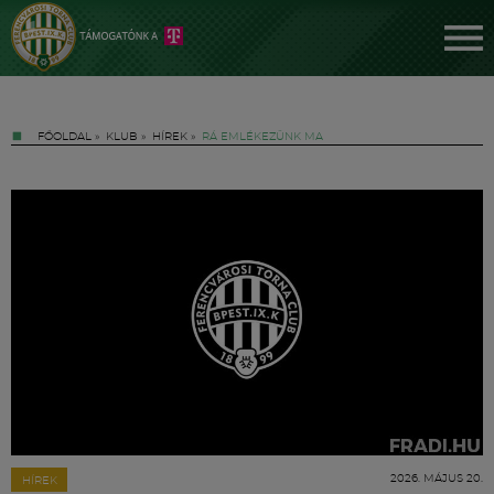
FŐOLDAL
»
KLUB
»
HÍREK
»
RÁ EMLÉKEZÜNK MA
Jegyek
FM YouTube +
Hírek
2026. MÁJUS 20.
HÍREK