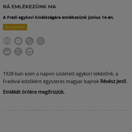
Labdarúgás
RÁ EMLÉKEZÜNK MA
A Fradi egykori kiválóságára emlékezünk június 14-én.
Szakosztályok
EMLÉKEZÉS
Meccscenter
Klub
1928-ban ezen a napon született egykori tekézőnk, a
Szolgáltatások
Fradival edzőként egyszeres magyar bajnok
Révész Jenő
.
Emlékét örökre megőrizzük.
Shop
Közösség