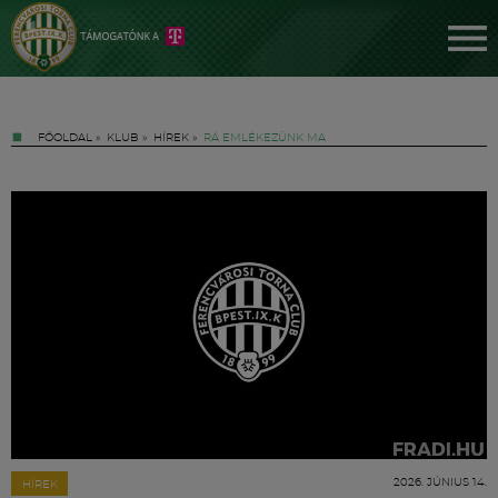
FŐOLDAL
»
KLUB
»
HÍREK
»
RÁ EMLÉKEZÜNK MA
Jegyek
FM YouTube +
Hírek
2026. JÚNIUS 14.
HÍREK