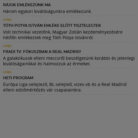
RÁJUK EMLÉKEZÜNK MA
Három egykori kiválóságunkra emlékezünk.
HÍREK
TÓTH POTYA ISTVÁN EMLÉKE ELŐTT TISZTELEGTEK
Volt technikai vezetőnk, Magyar Zoltán kezdeményezésére
hétfőn emlékeztek meg Tóth Potya Istvánról.
HÍREK
FRADI TV: FÓKUSZBAN A REAL MADRID!
A galaktikusok elleni meccsről beszélgetünk korábbi és jelenlegi
kiválóságainkkal és halmozzuk az érmeket.
HÍREK
HETI PROGRAM
Európa Liga-selejtező, BL-selejteő, vizes-vb és a Real Madrid
elleni edzőmérkőzés vár csapatainkra.