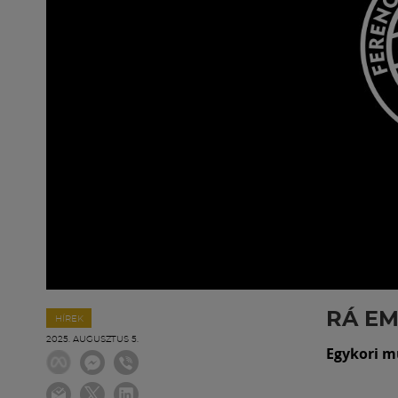
RÁ E
HÍREK
2025. AUGUSZTUS 5.
Egykori m