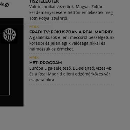
TISZTELEGTEK
Nagy
Volt technikai vezetőnk, Magyar Zoltán
kezdeményezésére hétfőn emlékeztek meg
Tóth Potya Istvánról.
HÍREK
FRADI TV: FÓKUSZBAN A REAL MADRID!
A galaktikusok elleni meccsről beszélgetünk
korábbi és jelenlegi kiválóságainkkal és
halmozzuk az érmeket.
HÍREK
HETI PROGRAM
Európa Liga-selejtező, BL-selejteő, vizes-vb
és a Real Madrid elleni edzőmérkőzés vár
csapatainkra.