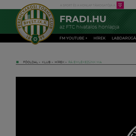
FRADI.HU
az FTC hivatalos honlapja
FM YOUTUBE +
HÍREK
LABDARÚGÁ
FŐOLDAL
»
KLUB
»
HÍREK
»
RÁ EMLÉKEZÜNK MA