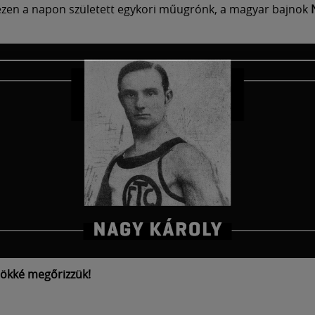
zen a napon született egykori műugrónk, a magyar bajnok
ökké megőrizzük!