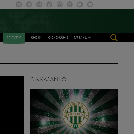
SHOP
KÖZÖSSÉG
MÚZEUM
JEGYEK
CIKKAJÁNLÓ