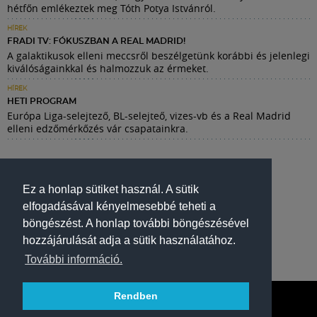
hétfőn emlékeztek meg Tóth Potya Istvánról.
HÍREK
FRADI TV: FÓKUSZBAN A REAL MADRID!
A galaktikusok elleni meccsről beszélgetünk korábbi és jelenlegi
kiválóságainkkal és halmozzuk az érmeket.
HÍREK
HETI PROGRAM
Európa Liga-selejtező, BL-selejteő, vizes-vb és a Real Madrid
elleni edzőmérkőzés vár csapatainkra.
Ez a honlap sütiket használ. A sütik
elfogadásával kényelmesebbé teheti a
böngészést. A honlap további böngészésével
hozzájárulását adja a sütik használatához.
További információ.
Rendben