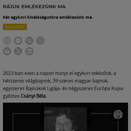
Labdarúgás
RÁJUK EMLÉKEZÜNK MA
Két egykori kiválóságunkra emlékezünk ma.
Szakosztályok
EMLÉKEZÉS
Meccscenter
Klub
2023-ban ezen a napon hunyt el egykori tekézőnk, a
Szolgáltatások
hétszeres világbajnok, 39-szeres magyar bajnok,
egyszeres Bajnokok Ligája- és négyszeres Európa Kupa-
Shop
győztes
Csányi Béla
.
Közösség