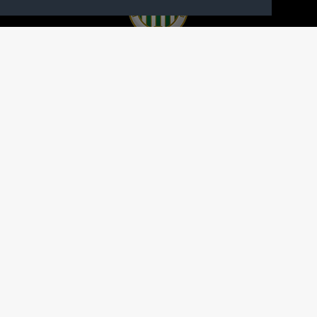
A FERENCVÁROSI TORNA CLUB HIVATALOS
HONLAPJA
SAJTÓCENTER
KAPCSOLAT
IMPRESSZUM
MODERÁLÁSI ALAPELVEK
HONLAP ADATKEZELÉSI TÁJÉKOZTATÓ