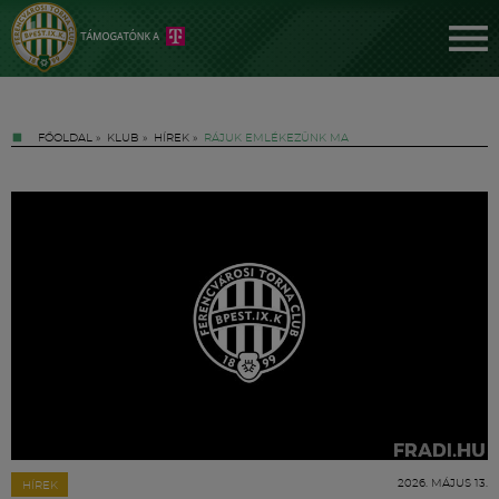
FŐOLDAL
»
KLUB
»
HÍREK
»
RÁJUK EMLÉKEZÜNK MA
Jegyek
FM YouTube +
Hírek
2026. MÁJUS 13.
HÍREK