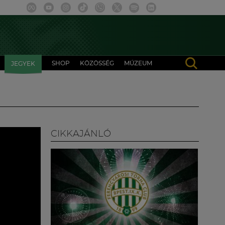
SHOP
KÖZÖSSÉG
MÚZEUM
JEGYEK
CIKKAJÁNLÓ