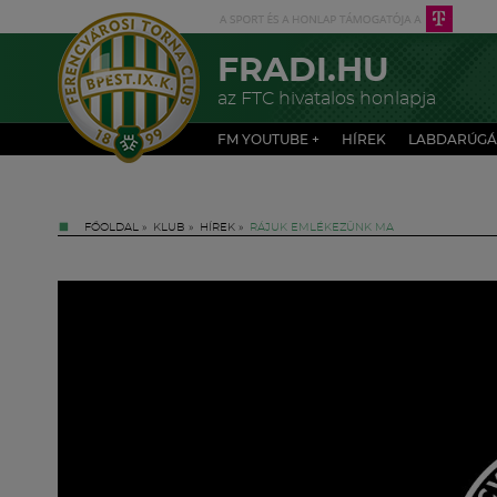
FRADI.HU
az FTC hivatalos honlapja
FM YOUTUBE +
HÍREK
LABDARÚGÁ
FŐOLDAL
»
KLUB
»
HÍREK
»
RÁJUK EMLÉKEZÜNK MA