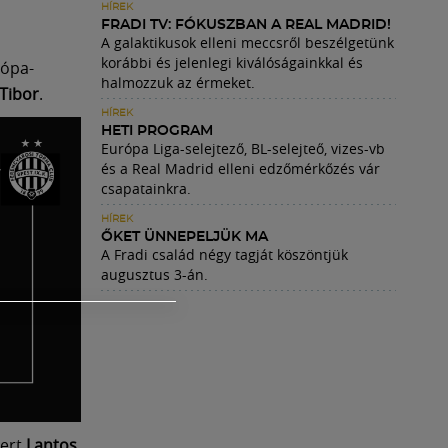
HÍREK
FRADI TV: FÓKUSZBAN A REAL MADRID!
A galaktikusok elleni meccsről beszélgetünk
korábbi és jelenlegi kiválóságainkkal és
rópa-
halmozzuk az érmeket.
Tibor
.
HÍREK
HETI PROGRAM
Európa Liga-selejtező, BL-selejteő, vizes-vb
és a Real Madrid elleni edzőmérkőzés vár
csapatainkra.
HÍREK
ŐKET ÜNNEPELJÜK MA
A Fradi család négy tagját köszöntjük
augusztus 3-án.
yert
Lantos