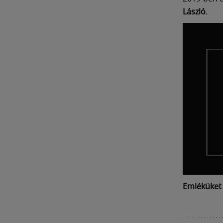
László
.
Emléküket