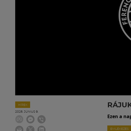
RÁJU
HÍREK
2026. JÚNIUS 9.
Ezen a na
EMLÉKEZÉS