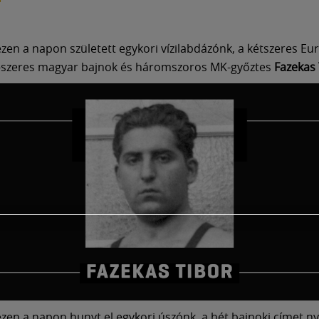
zen a napon született egykori vízilabdázónk, a kétszeres Eu
2-szeres magyar bajnok és háromszoros MK-győztes
Fazekas 
zen a napon hunyt el egykori úszónk, a hét bajnoki címet n