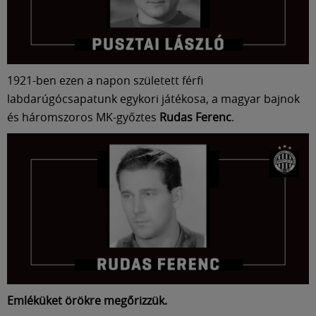
Múzeum
English
1921-ben ezen a napon született férfi
labdarúgócsapatunk egykori játékosa, a magyar bajnok
és háromszoros MK-győztes
Rudas Ferenc
.
Emléküket örökre megőrizzük.