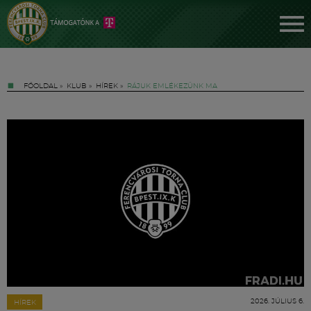
FŐOLDAL
»
KLUB
»
HÍREK
»
RÁJUK EMLÉKEZÜNK MA
Jegyek
FM YouTube +
Hírek
2026. JÚLIUS 6.
HÍREK