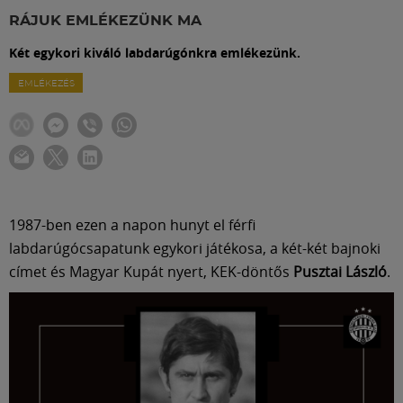
Labdarúgás
RÁJUK EMLÉKEZÜNK MA
Két egykori kiváló labdarúgónkra emlékezünk.
Szakosztályok
EMLÉKEZÉS
Meccscenter
Klub
1987-ben ezen a napon hunyt el férfi
Szolgáltatások
labdarúgócsapatunk egykori játékosa, a két-két bajnoki
címet és Magyar Kupát nyert, KEK-döntős
Pusztai László
.
Shop
Közösség