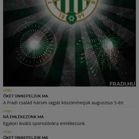
HÍREK
ŐKET ÜNNEPELJÜK MA
A Fradi család három tagját köszönthetjük augusztus 5-én.
HÍREK
RÁ EMLÉKEZÜNK MA
Egykori kiváló sportolónkra emlékezünk.
HÍREK
ŐKET ÜNNEPELJÜK MA