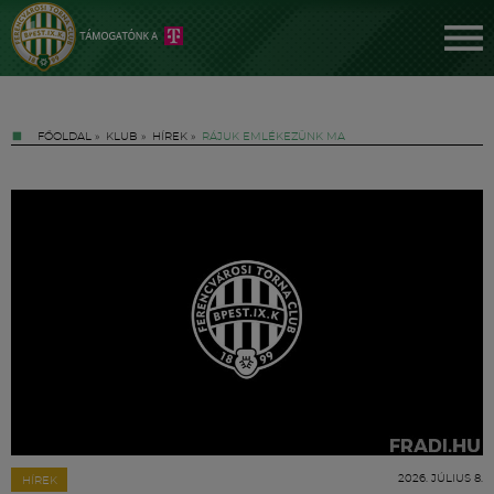
FŐOLDAL
»
KLUB
»
HÍREK
»
RÁJUK EMLÉKEZÜNK MA
Jegyek
FM YouTube +
Hírek
2026. JÚLIUS 8.
HÍREK