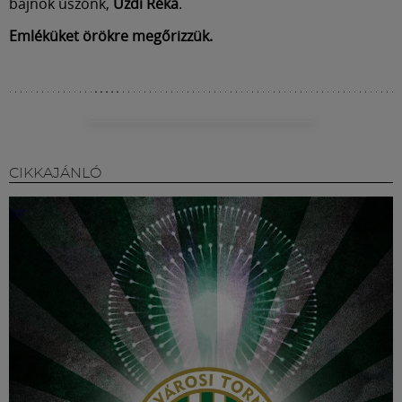
bajnok úszónk,
Uzdi Réka
.
Emléküket örökre megőrizzük.
CIKKAJÁNLÓ