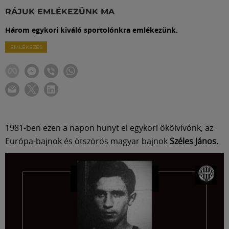
Labdarúgás
RÁJUK EMLÉKEZÜNK MA
Három egykori kiváló sportolónkra emlékezünk.
Szakosztályok
EMLÉKEZÉS
Meccscenter
Klub
1981-ben ezen a napon hunyt el egykori ökölvívónk, az
Szolgáltatások
Európa-bajnok és ötszörös magyar bajnok
Széles János
.
Shop
Közösség