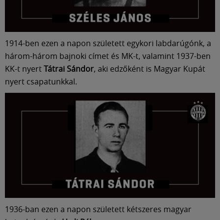
Múzeum
English
1914-ben ezen a napon született egykori labdarúgónk, a
három-három bajnoki címet és MK-t, valamint 1937-ben
KK-t nyert
Tátrai Sándor
, aki edzőként is Magyar Kupát
nyert csapatunkkal.
1936-ban ezen a napon született kétszeres magyar