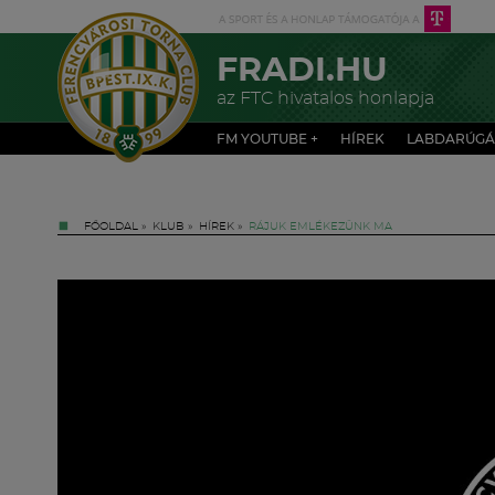
FRADI.HU
az FTC hivatalos honlapja
FM YOUTUBE +
HÍREK
LABDARÚGÁ
FŐOLDAL
»
KLUB
»
HÍREK
»
RÁJUK EMLÉKEZÜNK MA