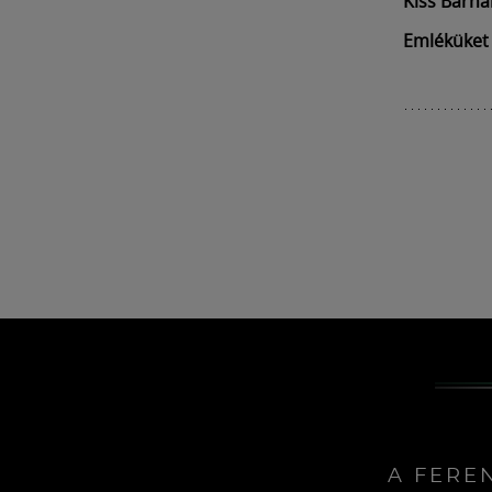
Kiss Barna
Emléküket
A FERE