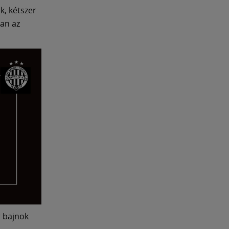
k, kétszer
ban az
r bajnok