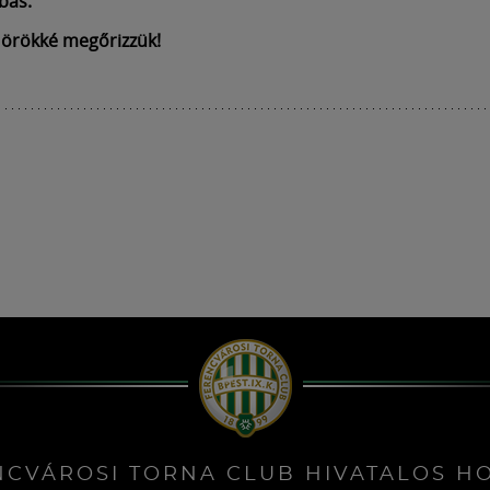
bás.
 örökké megőrizzük!
NCVÁROSI TORNA CLUB HIVATALOS H