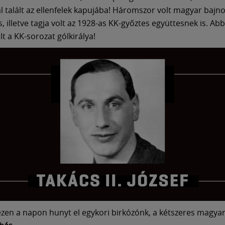
 talált az ellenfelek kapujába! Háromszor volt magyar bajno
, illetve tagja volt az 1928-as KK-győztes együttesnek is. Ab
t a KK-sorozat gólkirálya!
zen a napon hunyt el egykori birkózónk, a kétszeres magya