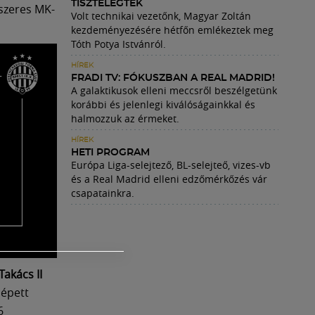
TISZTELEGTEK
szeres MK-
Volt technikai vezetőnk, Magyar Zoltán
kezdeményezésére hétfőn emlékeztek meg
Tóth Potya Istvánról.
HÍREK
FRADI TV: FÓKUSZBAN A REAL MADRID!
A galaktikusok elleni meccsről beszélgetünk
korábbi és jelenlegi kiválóságainkkal és
halmozzuk az érmeket.
HÍREK
HETI PROGRAM
Európa Liga-selejtező, BL-selejteő, vizes-vb
és a Real Madrid elleni edzőmérkőzés vár
csapatainkra.
Takács II
lépett
6