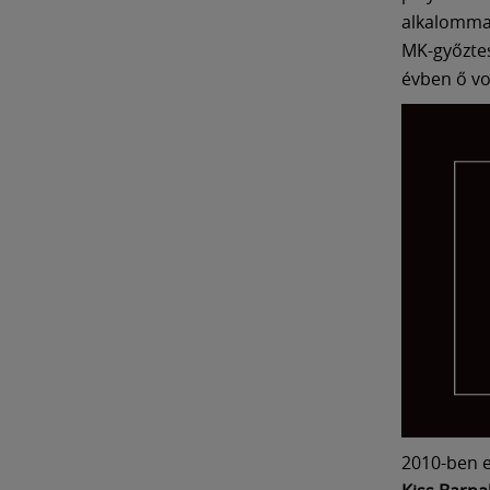
alkalommal
MK-győztes
évben ő vol
2010-ben e