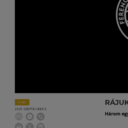
RÁJU
HÍREK
2025. SZEPTEMBER 3.
Három egy