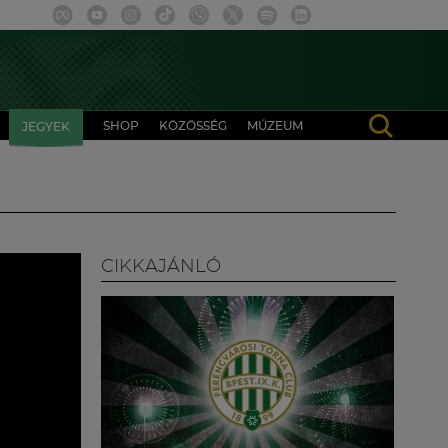
SHOP
KÖZÖSSÉG
MÚZEUM
JEGYEK
CIKKAJÁNLÓ