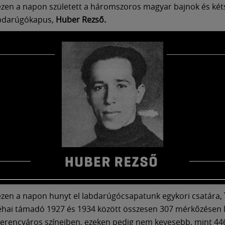
zen a napon született a háromszoros magyar bajnok és két
abdarúgókapus,
Huber Rezső.
zen a napon hunyt el labdarúgócsapatunk egykori csatára,
hai támadó 1927 és 1934 között összesen 307 mérkőzésen 
Ferencváros színeiben, ezeken pedig nem kevesebb, mint 44