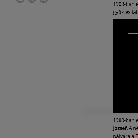
1903-ban e
győztes l
1983-ban e
József.
A né
pályára a 