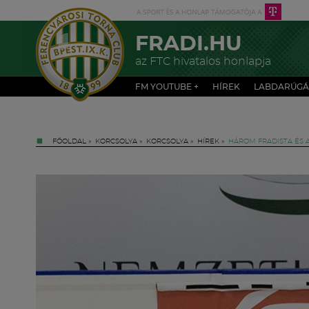
FRADI.HU
az FTC hivatalos honlapja
FM YOUTUBE +
HÍREK
LABDARÚGÁ
FŐOLDAL
»
KORCSOLYA
»
KORCSOLYA
»
HÍREK
»
HÁROM FRADISTA ÉS 