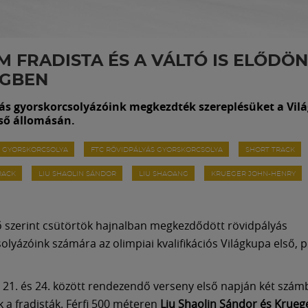
 FRADISTA ÉS A VÁLTÓ IS ELŐDÖ
NGBEN
ás gyorskorcsolyázóink megkezdték szereplésüket a Vil
lső állomásán.
S GYORSKORCSOLYA
FTC RÖVIDPÁLYÁS GYORSKORCSOLYA
SHORT TRACK
RACK
LIU SHAOLIN SÁNDOR
LIU SHAOANG
KRUEGER JOHN-HENRY
 szerint csütörtök hajnalban megkezdődött rövidpályás
olyázóink számára az olimpiai kvalifikációs Világkupa első, p
 21. és 24. között rendezendő verseny első napján két szá
k a fradisták. Férfi 500 méteren
Liu Shaolin Sándor és Krueg