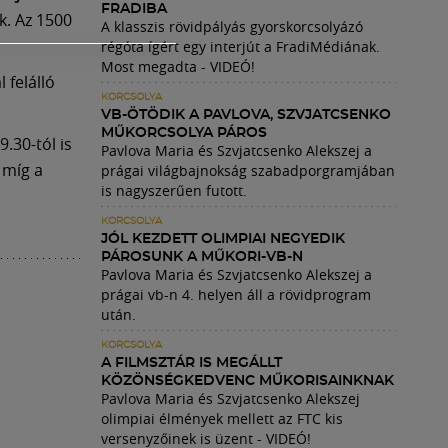
FRADIBA
k. Az 1500
A klasszis rövidpályás gyorskorcsolyázó
régóta ígért egy interjút a FradiMédiának.
Most megadta - VIDEÓ!
 felálló
KORCSOLYA
VB-ÖTÖDIK A PAVLOVA, SZVJATCSENKO
MŰKORCSOLYA PÁROS
.30-tól is
Pavlova Maria és Szvjatcsenko Alekszej a
 míg a
prágai világbajnokság szabadporgramjában
is nagyszerűen futott.
KORCSOLYA
JÓL KEZDETT OLIMPIAI NEGYEDIK
PÁROSUNK A MŰKORI-VB-N
Pavlova Maria és Szvjatcsenko Alekszej a
prágai vb-n 4. helyen áll a rövidprogram
után.
KORCSOLYA
A FILMSZTÁR IS MEGÁLLT
KÖZÖNSÉGKEDVENC MŰKORISAINKNAK
Pavlova Maria és Szvjatcsenko Alekszej
olimpiai élmények mellett az FTC kis
versenyzőinek is üzent - VIDEÓ!