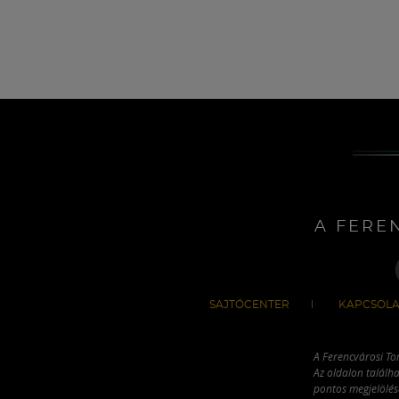
A FERE
SAJTÓCENTER
KAPCSOLA
A Ferencvárosi To
Az oldalon találha
pontos megjelölésé