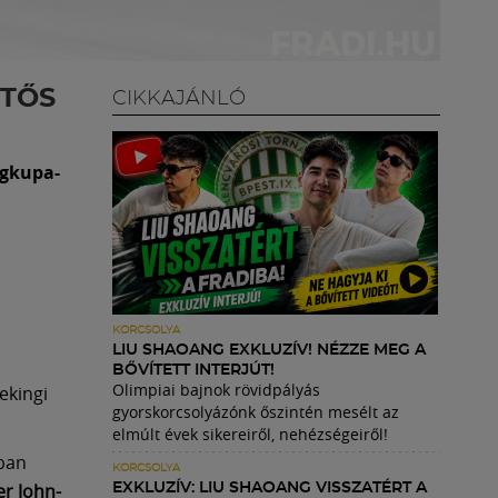
NTŐS
CIKKAJÁNLÓ
ágkupa-
KORCSOLYA
LIU SHAOANG EXKLUZÍV! NÉZZE MEG A
BŐVÍTETT INTERJÚT!
Olimpiai bajnok rövidpályás
ekingi
gyorskorcsolyázónk őszintén mesélt az
elmúlt évek sikereiről, nehézségeiről!
mban
KORCSOLYA
er John-
EXKLUZÍV: LIU SHAOANG VISSZATÉRT A