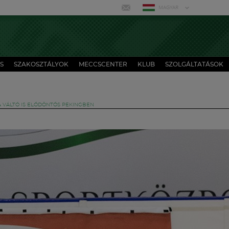
MAGYAR
S
SZAKOSZTÁLYOK
MECCSCENTER
KLUB
SZOLGÁLTATÁSOK
A VÁLTÓ IS ELŐDÖNTŐS PEKINGBEN