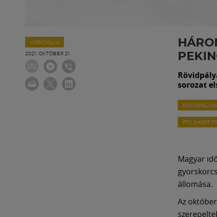
HÁROM
KORCSOLYA
PEKI
2021. OKTÓBER 21.
Rövidpály
sorozat e
RÖVIDPÁLYÁ
FTC SHORT T
Magyar idő
gyorskorcs
állomása.
Az október
szerepelte