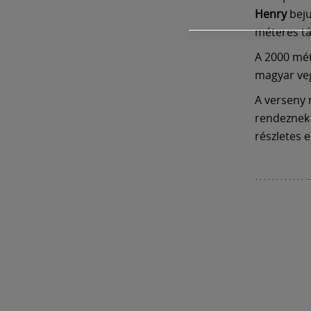
Henry
beju
méteres t
A 2000 mét
magyar veg
A verseny m
rendeznek 
részletes