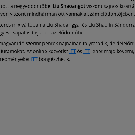
tott a negyeddöntőbe,
Liu Shaoangot
viszont sajnos kizártá
ávon viszont mindhárman ott vannak a szám elődöntőjében.
eres mix váltóban a Liu Shaoanggal és Liu Shaolin Sándorral
yes csapat is bejutott az elődöntőbe.
agyar idő szerint péntek hajnalban folytatódik, de délelőtt 9
futamokat. Az online közvetíst
ITT
és
ITT
lehet majd követni,
 eredményeket
ITT
böngészhetik.