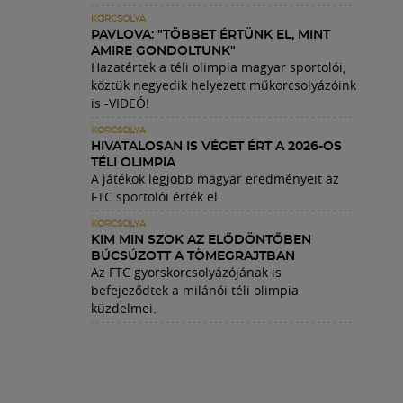
KORCSOLYA
PAVLOVA: "TÖBBET ÉRTÜNK EL, MINT
AMIRE GONDOLTUNK"
Hazatértek a téli olimpia magyar sportolói,
köztük negyedik helyezett műkorcsolyázóink
is -VIDEÓ!
KORCSOLYA
HIVATALOSAN IS VÉGET ÉRT A 2026-OS
TÉLI OLIMPIA
A játékok legjobb magyar eredményeit az
FTC sportolói érték el.
KORCSOLYA
KIM MIN SZOK AZ ELŐDÖNTŐBEN
BÚCSÚZOTT A TÖMEGRAJTBAN
Az FTC gyorskorcsolyázójának is
befejeződtek a milánói téli olimpia
küzdelmei.