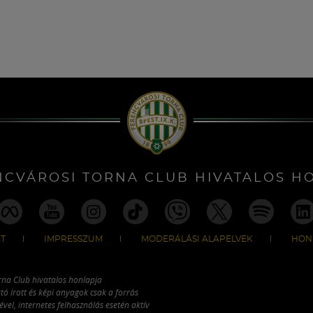
NCVÁROSI TORNA CLUB HIVATALOS H
T
IMPRESSZUM
MODERÁLÁSI ALAPELVEK
HON
rna Club hivatalos honlapja
tó írott és képi anyagok csak a forrás
vel, internetes felhasználás esetén aktív