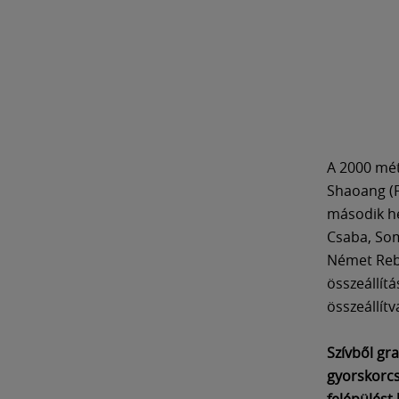
A 2000 mét
Shaoang (F
második he
Csaba, Som
Német Reb
összeállítá
összeállít
Szívből gr
gyorskorcs