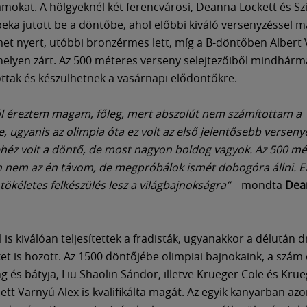
mokat. A hölgyeknél két ferencvárosi, Deanna Lockett és Szil
ka jutott be a döntőbe, ahol előbbi kiváló versenyzéssel 
met nyert, utóbbi bronzérmes lett, míg a B-döntőben Albert V
elyen zárt. Az 500 méteres verseny selejtezőiből mindhár
ttak és készülhetnek a vasárnapi elődöntőkre.
l éreztem magam, főleg, mert abszolút nem számítottam a
, ugyanis az olimpia óta ez volt az első jelentősebb versen
éz volt a döntő, de most nagyon boldog vagyok. Az 500 mé
 nem az én távom, de megpróbálok ismét dobogóra állni. E
tökéletes felkészülés lesz a világbajnokságra”
– mondta
Dea
l is kiválóan teljesítettek a fradisták, ugyanakkor a délután 
et is hozott. Az 1500 döntőjébe olimpiai bajnokaink, a szám
g és bátyja, Liu Shaolin Sándor, illetve Krueger Cole és Krue
ett Varnyú Alex is kvalifikálta magát. Az egyik kanyarban az