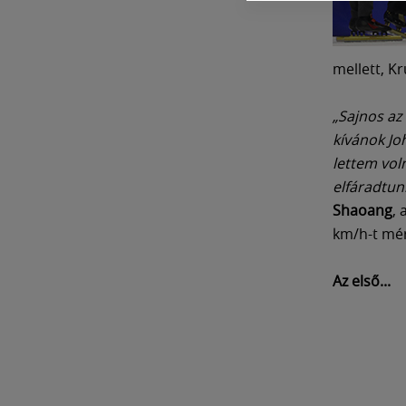
mellett, K
„Sajnos az
kívánok Jo
lettem vol
elfáradtun
Shaoang
, 
km/h-t mér
Az első...