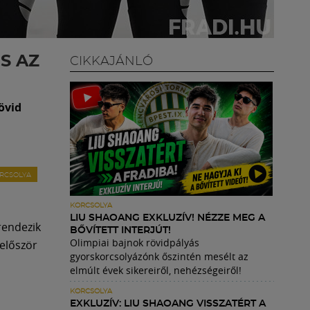
S AZ
CIKKAJÁNLÓ
övid
RCSOLYA
KORCSOLYA
LIU SHAOANG EXKLUZÍV! NÉZZE MEG A
rendezik
BŐVÍTETT INTERJÚT!
Olimpiai bajnok rövidpályás
először
gyorskorcsolyázónk őszintén mesélt az
elmúlt évek sikereiről, nehézségeiről!
KORCSOLYA
EXKLUZÍV: LIU SHAOANG VISSZATÉRT A