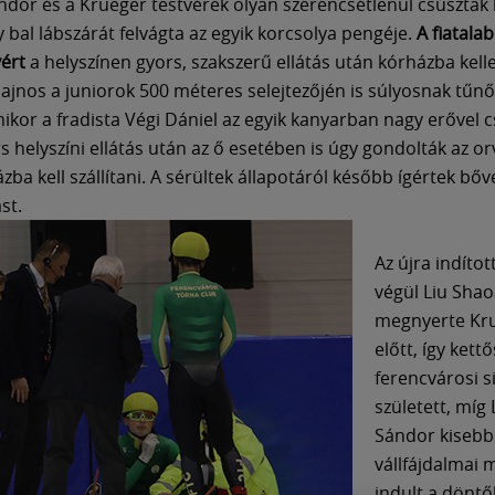
ndor és a Krueger testvérek olyan szerencsétlenül csúsztak 
 bal lábszárát felvágta az egyik korcsolya pengéje.
A fiatalab
vért
a helyszínen gyors, szakszerű ellátás után kórházba kelle
 Sajnos a juniorok 500 méteres selejtezőjén is súlyosnak tűn
mikor a fradista Végi Dániel az egyik kanyarban nagy erővel 
s helyszíni ellátás után az ő esetében is úgy gondolták az o
zba kell szállítani. A sérültek állapotáról később ígértek bő
st.
Az újra indított
végül Liu Sha
megnyerte Kru
előtt, így kettő
ferencvárosi s
született, míg 
Sándor kisebb
vállfájdalmai 
indult a döntő