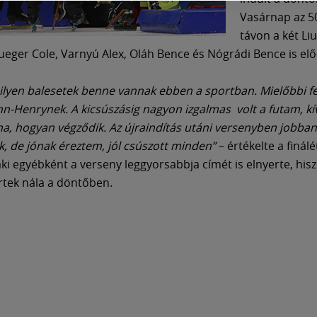
Vasárnap az 5
távon a két Liu
rueger Cole, Varnyú Alex, Oláh Bence és Nógrádi Bence is el
 ilyen balesetek benne vannak ebben a sportban. Mielőbbi f
hn-Henrynek. A kicsúszásig nagyon izgalmas volt a futam, kí
na, hogyan végződik. Az újraindítás utáni versenyben jobban
k, de jónak éreztem, jól csúszott minden”
– értékelte a finál
aki egyébként a verseny leggyorsabbja címét is elnyerte, his
tek nála a döntőben.