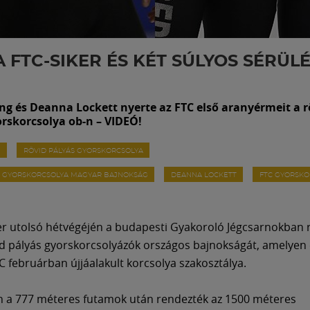
 FTC-SIKER ÉS KÉT SÚLYOS SÉRÜLÉ
ng és Deanna Lockett nyerte az FTC első aranyérmeit a r
orskorcsolya ob-n – VIDEÓ!
G
RÖVID PÁLYÁS GYORSKORCSOLYA
S GYORSKORCSOLYA MAGYAR BAJNOKSÁG
DEANNA LOCKETT
FTC GYORSKO
 utolsó hétvégéjén a budapesti Gyakoroló Jégcsarnokban 
d pályás gyorskorcsolyázók országos bajnokságát, amelyen 
TC februárban újjáalakult korcsolya szakosztálya.
 a 777 méteres futamok után rendezték az 1500 méteres