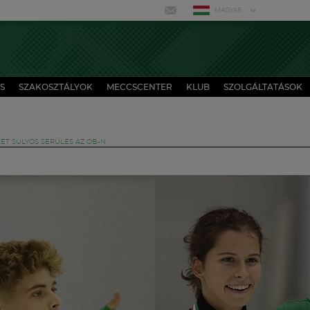
MAGYAR
S
SZAKOSZTÁLYOK
MECCSCENTER
KLUB
SZOLGÁLTATÁSOK
KÉT SÚLYOS SÉRÜLÉS AZ OB-N