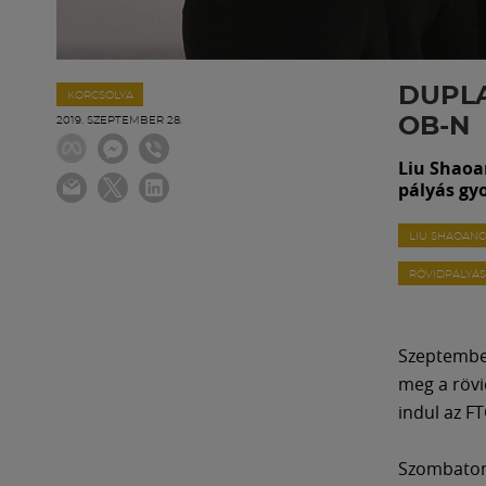
DUPLA
KORCSOLYA
OB-N
2019. SZEPTEMBER 28.
Liu Shaoa
pályás gy
LIU SHAOAN
RÖVIDPÁLYÁ
Szeptember
meg a rövi
indul az F
Szombaton