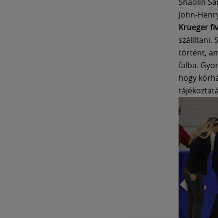
Shaolin Sá
John-Henry
Krueger fi
szállítani.
történt, a
falba. Gyor
hogy kórhá
tájékoztatá