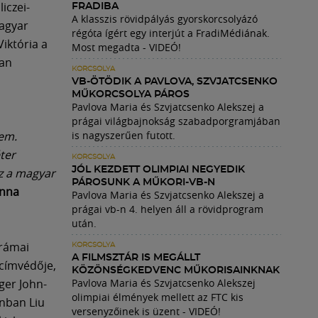
iczei-
FRADIBA
A klasszis rövidpályás gyorskorcsolyázó
magyar
régóta ígért egy interjút a FradiMédiának.
iktória a
Most megadta - VIDEÓ!
man
KORCSOLYA
VB-ÖTÖDIK A PAVLOVA, SZVJATCSENKO
MŰKORCSOLYA PÁROS
Pavlova Maria és Szvjatcsenko Alekszej a
prágai világbajnokság szabadporgramjában
yem.
is nagyszerűen futott.
ter
KORCSOLYA
JÓL KEZDETT OLIMPIAI NEGYEDIK
z a magyar
PÁROSUNK A MŰKORI-VB-N
nna
Pavlova Maria és Szvjatcsenko Alekszej a
prágai vb-n 4. helyen áll a rövidprogram
után.
drámai
KORCSOLYA
A FILMSZTÁR IS MEGÁLLT
 címvédője,
KÖZÖNSÉGKEDVENC MŰKORISAINKNAK
ger John-
Pavlova Maria és Szvjatcsenko Alekszej
olimpiai élmények mellett az FTC kis
onban Liu
versenyzőinek is üzent - VIDEÓ!