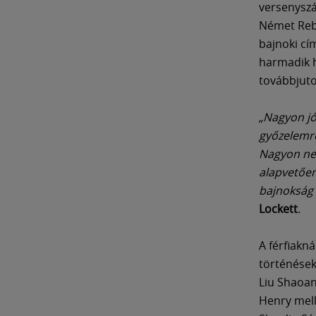
versenyszá
Német Rebe
bajnoki cí
harmadik h
továbbjuto
„Nagyon jó
győzelemre
Nagyon neh
alapvetően
bajnokság 
Lockett
.
A férfiakná
történések
Liu Shaoan
Henry mell