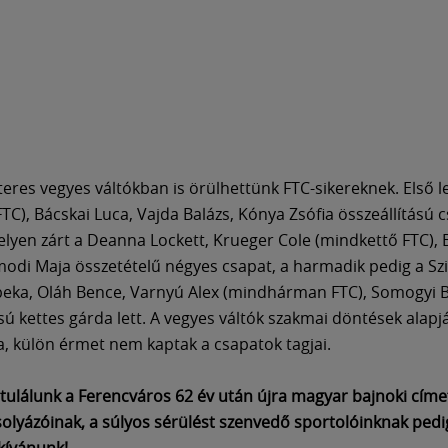
eres vegyes váltókban is örülhettünk FTC-sikereknek. Első le
TC), Bácskai Luca, Vajda Balázs, Kónya Zsófia összeállítású c
lyen zárt a Deanna Lockett, Krueger Cole (mindkettő FTC), 
odi Maja összetételű négyes csapat, a harmadik pedig a Szil
eka, Oláh Bence, Varnyú Alex (mindhárman FTC), Somogyi 
sú kettes gárda lett. A vegyes váltók szakmai döntések alapj
va, külön érmet nem kaptak a csapatok tagjai.
atulálunk a Ferencváros 62 év után újra magyar bajnoki címe
olyázóinak, a súlyos sérülést szenvedő sportolóinknak pedi