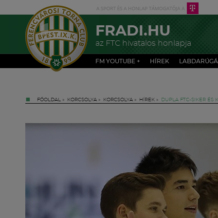
FRADI.HU
az FTC hivatalos honlapja
FM YOUTUBE +
HÍREK
LABDARÚGÁ
FŐOLDAL
»
KORCSOLYA
»
KORCSOLYA
»
HÍREK
»
DUPLA FTC-SIKER ÉS 