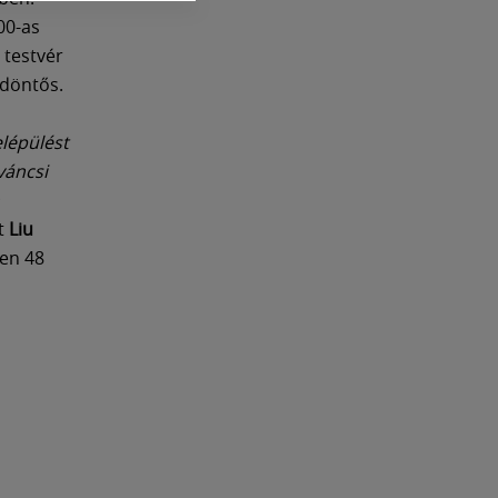
00-as
 testvér
ődöntős.
elépülést
váncsi
ét
Liu
zen 48