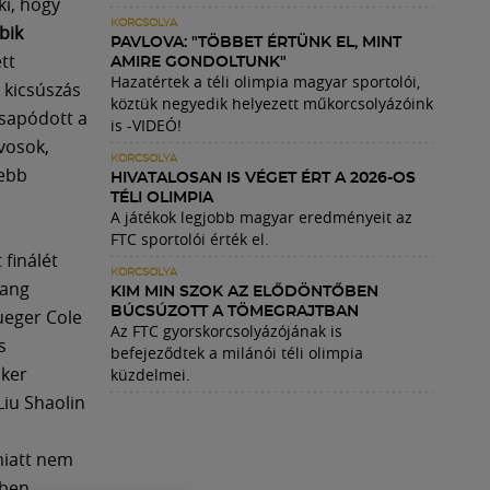
ki, hogy
KORCSOLYA
bik
PAVLOVA: "TÖBBET ÉRTÜNK EL, MINT
tt
AMIRE GONDOLTUNK"
Hazatértek a téli olimpia magyar sportolói,
ő kicsúszás
köztük negyedik helyezett műkorcsolyázóink
csapódott a
is -VIDEÓ!
rvosok,
KORCSOLYA
vebb
HIVATALOSAN IS VÉGET ÉRT A 2026-OS
TÉLI OLIMPIA
A játékok legjobb magyar eredményeit az
FTC sportolói érték el.
 finálét
KORCSOLYA
oang
KIM MIN SZOK AZ ELŐDÖNTŐBEN
BÚCSÚZOTT A TÖMEGRAJTBAN
eger Cole
Az FTC gyorskorcsolyázójának is
s
befejeződtek a milánói téli olimpia
iker
küzdelmei.
Liu Shaolin
miatt nem
ben.