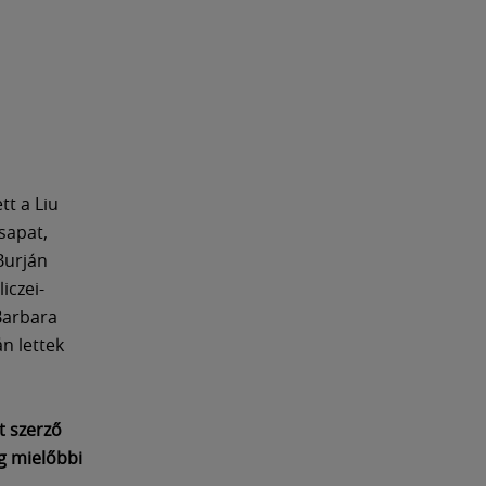
tt a Liu
sapat,
Burján
iczei-
Barbara
án lettek
t szerző
g mielőbbi