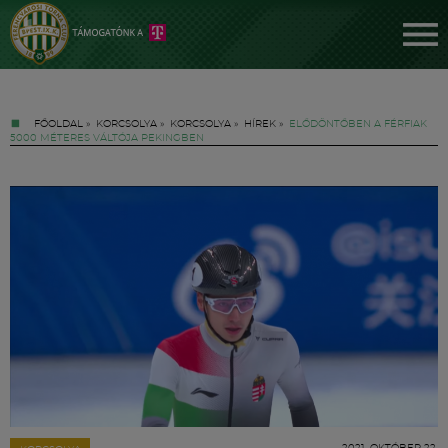
FŐOLDAL
»
KORCSOLYA
»
KORCSOLYA
»
HÍREK
»
ELŐDÖNTŐBEN A FÉRFIAK
5000 MÉTERES VÁLTÓJA PEKINGBEN
Jegyek
FM YouTube +
Hírek
2021. OKTÓBER 22.