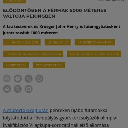
Labdarúgás
KORCSOLYA
ELŐDÖNTŐBEN A FÉRFIAK 5000 MÉTERES
VÁLTÓJA PEKINGBEN
Szakosztályok
A Liu testvérek és Krueger John-Henry is futamgyőztesként
jutott tovább 1000 méteren.
Meccscenter
LIU SHAOLIN SÁNDOR
LIU SHAOANG
KRUEGER JOHN-HENRY
FTC RÖVIDPÁLYÁS GYORSKORCSOLYA
RÖVIDPÁLYÁS GYORSKORCSOLYA
Klub
SHORT TRACK
FTC SHORT TRACK
Szolgáltatások
Shop
Közösség
A csütörtöki rajt után
pénteken újabb futamokkal
folytatódott a rövidpályás gyorskorcsolyázók olimpiai
kvalifikációs Világkupa-sorozatának első állomása