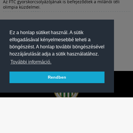
Az FTC gyorskorcsolyázójának is befejeződtek a milánói téli
olimpia küzdelmei.
Ez a honlap sütiket használ. A sütik
elfogadásával kényelmesebbé teheti a
böngészést. A honlap további böngészésével
hozzájárulását adja a sütik használatához.
További információ.
Rendben
A FERENCVÁROSI TORNA CLUB HIVATALOS
HONLAPJA