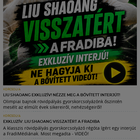
KORCSOLYA
LIU SHAOANG EXKLUZÍV! NÉZZE MEG A BŐVÍTETT INTERJÚT!
Olimpiai bajnok rövidpályás gyorskorcsolyázónk őszintén
mesélt az elmúlt évek sikereiről, nehézségeiről!
KORCSOLYA
EXKLUZÍV: LIU SHAOANG VISSZATÉRT A FRADIBA
A klasszis rövidpályás gyorskorcsolyázó régóta ígért egy interjút
a FradiMédiának. Most megadta - VIDEÓ!