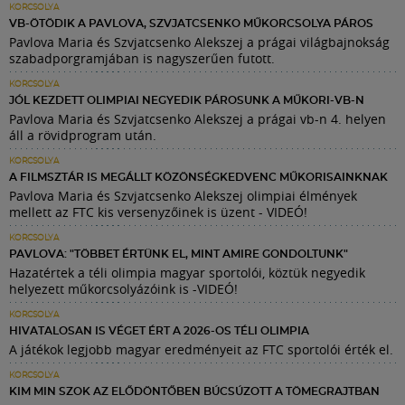
KORCSOLYA
VB-ÖTÖDIK A PAVLOVA, SZVJATCSENKO MŰKORCSOLYA PÁROS
Pavlova Maria és Szvjatcsenko Alekszej a prágai világbajnokság
szabadporgramjában is nagyszerűen futott.
KORCSOLYA
JÓL KEZDETT OLIMPIAI NEGYEDIK PÁROSUNK A MŰKORI-VB-N
Pavlova Maria és Szvjatcsenko Alekszej a prágai vb-n 4. helyen
áll a rövidprogram után.
KORCSOLYA
A FILMSZTÁR IS MEGÁLLT KÖZÖNSÉGKEDVENC MŰKORISAINKNAK
Pavlova Maria és Szvjatcsenko Alekszej olimpiai élmények
mellett az FTC kis versenyzőinek is üzent - VIDEÓ!
KORCSOLYA
PAVLOVA: "TÖBBET ÉRTÜNK EL, MINT AMIRE GONDOLTUNK"
Hazatértek a téli olimpia magyar sportolói, köztük negyedik
helyezett műkorcsolyázóink is -VIDEÓ!
KORCSOLYA
HIVATALOSAN IS VÉGET ÉRT A 2026-OS TÉLI OLIMPIA
A játékok legjobb magyar eredményeit az FTC sportolói érték el.
KORCSOLYA
KIM MIN SZOK AZ ELŐDÖNTŐBEN BÚCSÚZOTT A TÖMEGRAJTBAN