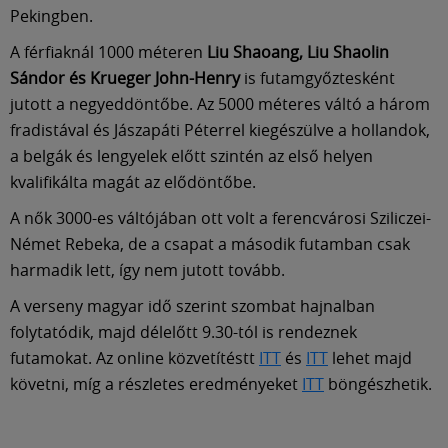
Múzeum
Pekingben.
A férfiaknál 1000 méteren
Liu Shaoang, Liu Shaolin
English
Sándor és Krueger John-Henry
is futamgyőztesként
jutott a negyeddöntőbe. Az 5000 méteres váltó a három
fradistával és Jászapáti Péterrel kiegészülve a hollandok,
a belgák és lengyelek előtt szintén az első helyen
kvalifikálta magát az elődöntőbe.
A nők 3000-es váltójában ott volt a ferencvárosi Sziliczei-
Német Rebeka, de a csapat a második futamban csak
harmadik lett, így nem jutott tovább.
A verseny magyar idő szerint szombat hajnalban
folytatódik, majd délelőtt 9.30-tól is rendeznek
futamokat. Az online közvetítéstt
ITT
és
ITT
lehet majd
követni, míg a részletes eredményeket
ITT
böngészhetik.