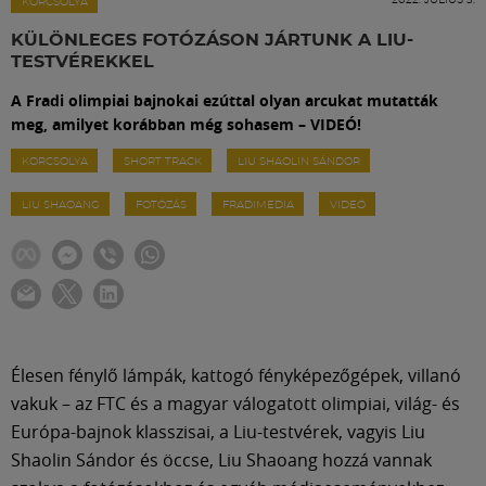
Labdarúgás
KORCSOLYA
KÜLÖNLEGES FOTÓZÁSON JÁRTUNK A LIU-
TESTVÉREKKEL
Szakosztályok
A Fradi olimpiai bajnokai ezúttal olyan arcukat mutatták
meg, amilyet korábban még sohasem – VIDEÓ!
Meccscenter
KORCSOLYA
SHORT TRACK
LIU SHAOLIN SÁNDOR
LIU SHAOANG
FOTÓZÁS
FRADIMEDIA
VIDEÓ
Klub
Szolgáltatások
Shop
Élesen fénylő lámpák, kattogó fényképezőgépek, villanó
vakuk – az FTC és a magyar válogatott olimpiai, világ- és
Közösség
Európa-bajnok klasszisai, a Liu-testvérek, vagyis Liu
Shaolin Sándor és öccse, Liu Shaoang hozzá vannak