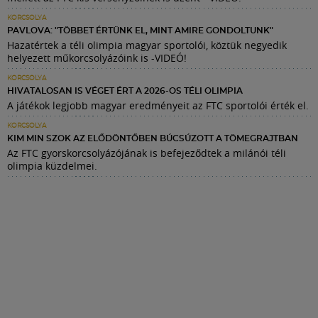
KORCSOLYA
PAVLOVA: "TÖBBET ÉRTÜNK EL, MINT AMIRE GONDOLTUNK"
Hazatértek a téli olimpia magyar sportolói, köztük negyedik
helyezett műkorcsolyázóink is -VIDEÓ!
KORCSOLYA
HIVATALOSAN IS VÉGET ÉRT A 2026-OS TÉLI OLIMPIA
A játékok legjobb magyar eredményeit az FTC sportolói érték el.
KORCSOLYA
KIM MIN SZOK AZ ELŐDÖNTŐBEN BÚCSÚZOTT A TÖMEGRAJTBAN
Az FTC gyorskorcsolyázójának is befejeződtek a milánói téli
olimpia küzdelmei.