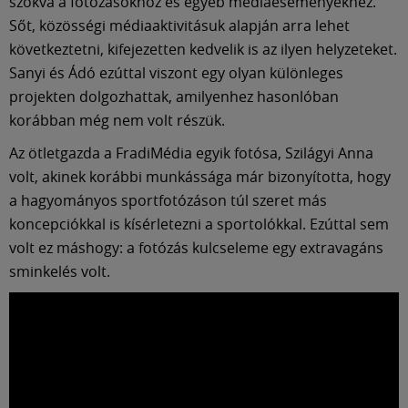
Múzeum
szokva a fotózásokhoz és egyéb médiaeseményekhez.
Sőt, közösségi médiaaktivitásuk alapján arra lehet
következtetni, kifejezetten kedvelik is az ilyen helyzeteket.
English
Sanyi és Ádó ezúttal viszont egy olyan különleges
projekten dolgozhattak, amilyenhez hasonlóban
korábban még nem volt részük.
Az ötletgazda a FradiMédia egyik fotósa, Szilágyi Anna
volt, akinek korábbi munkássága már bizonyította, hogy
a hagyományos sportfotózáson túl szeret más
koncepciókkal is kísérletezni a sportolókkal. Ezúttal sem
volt ez máshogy: a fotózás kulcseleme egy extravagáns
sminkelés volt.