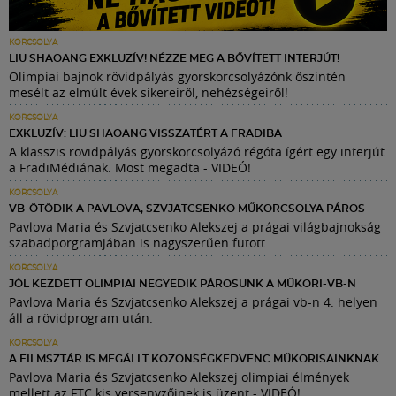
KORCSOLYA
LIU SHAOANG EXKLUZÍV! NÉZZE MEG A BŐVÍTETT INTERJÚT!
Olimpiai bajnok rövidpályás gyorskorcsolyázónk őszintén
mesélt az elmúlt évek sikereiről, nehézségeiről!
KORCSOLYA
EXKLUZÍV: LIU SHAOANG VISSZATÉRT A FRADIBA
A klasszis rövidpályás gyorskorcsolyázó régóta ígért egy interjút
a FradiMédiának. Most megadta - VIDEÓ!
KORCSOLYA
VB-ÖTÖDIK A PAVLOVA, SZVJATCSENKO MŰKORCSOLYA PÁROS
Pavlova Maria és Szvjatcsenko Alekszej a prágai világbajnokság
szabadporgramjában is nagyszerűen futott.
KORCSOLYA
JÓL KEZDETT OLIMPIAI NEGYEDIK PÁROSUNK A MŰKORI-VB-N
Pavlova Maria és Szvjatcsenko Alekszej a prágai vb-n 4. helyen
áll a rövidprogram után.
KORCSOLYA
A FILMSZTÁR IS MEGÁLLT KÖZÖNSÉGKEDVENC MŰKORISAINKNAK
Pavlova Maria és Szvjatcsenko Alekszej olimpiai élmények
mellett az FTC kis versenyzőinek is üzent - VIDEÓ!