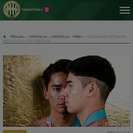
FŐOLDAL
»
KORCSOLYA
»
KORCSOLYA
»
HÍREK
»
KÜLÖNLEGES FOTÓZÁSON
JÁRTUNK A LIU-TESTVÉREKKEL
Jegyek
FM YouTube +
Hírek
2022. JÚLIUS 3.