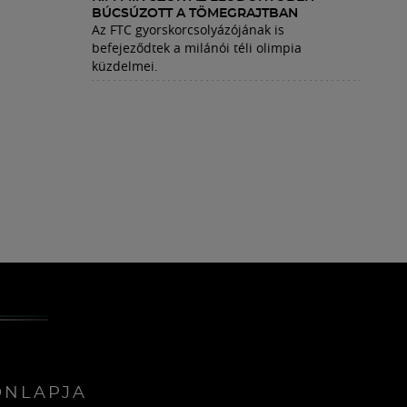
BÚCSÚZOTT A TÖMEGRAJTBAN
Az FTC gyorskorcsolyázójának is
befejeződtek a milánói téli olimpia
küzdelmei.
ONLAPJA