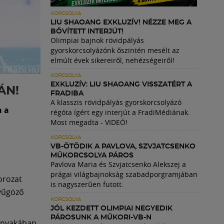
KORCSOLYA
LIU SHAOANG EXKLUZÍV! NÉZZE MEG A
BŐVÍTETT INTERJÚT!
Olimpiai bajnok rövidpályás
gyorskorcsolyázónk őszintén mesélt az
elmúlt évek sikereiről, nehézségeiről!
KORCSOLYA
EXKLUZÍV: LIU SHAOANG VISSZATÉRT A
ÁN!
FRADIBA
A klasszis rövidpályás gyorskorcsolyázó
n a
régóta ígért egy interjút a FradiMédiának.
Most megadta - VIDEÓ!
KORCSOLYA
VB-ÖTÖDIK A PAVLOVA, SZVJATCSENKO
MŰKORCSOLYA PÁROS
Pavlova Maria és Szvjatcsenko Alekszej a
prágai világbajnokság szabadporgramjában
orozat
is nagyszerűen futott.
nyűgöző
KORCSOLYA
JÓL KEZDETT OLIMPIAI NEGYEDIK
PÁROSUNK A MŰKORI-VB-N
 nyakában.