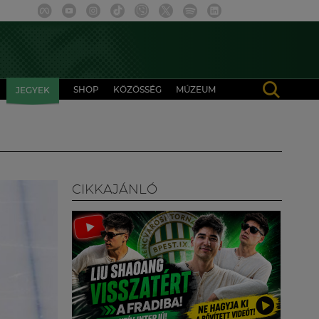
SHOP
KÖZÖSSÉG
MÚZEUM
JEGYEK
CIKKAJÁNLÓ