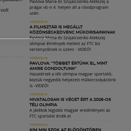
Pavlova Maria és Szvjatcsenko Alekszej a
prágai vb-n 4. helyen áll a rövidprogram
volt
után.
KORCSOLYA
A FILMSZTÁR IS MEGÁLLT
KÖZÖNSÉGKEDVENC MŰKORISAINKNAK
Pavlova Maria és Szvjatcsenko Alekszej
olimpiai élmények mellett az FTC kis
versenyzőinek is üzent - VIDEÓ!
KORCSOLYA
PAVLOVA: "TÖBBET ÉRTÜNK EL, MINT
AMIRE GONDOLTUNK"
Hazatértek a téli olimpia magyar sportolói,
köztük negyedik helyezett műkorcsolyázóink
is -VIDEÓ!
KORCSOLYA
HIVATALOSAN IS VÉGET ÉRT A 2026-OS
TÉLI OLIMPIA
A játékok legjobb magyar eredményeit az
FTC sportolói érték el.
KORCSOLYA
KIM MIN SZOK AZ ELŐDÖNTŐBEN