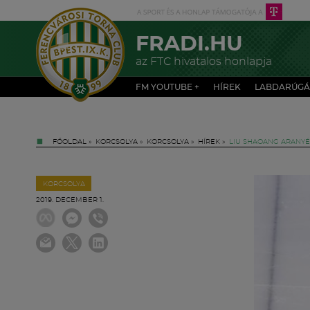
FRADI.HU
az FTC hivatalos honlapja
FM YOUTUBE +
HÍREK
LABDARÚGÁ
FŐOLDAL
»
KORCSOLYA
»
KORCSOLYA
»
HÍREK
»
LIU SHAOANG ARANYÉ
KORCSOLYA
2019. DECEMBER 1.