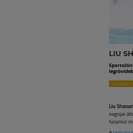
LIU S
Sportolón
legrövide
LIU SHAOLIN
Liu Shaoa
nagojai ál
futamot me
A
tegnapi 