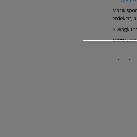
Másik spor
érdekelt, a
A világkup
(
Fotó
: Hun