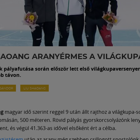
HAOANG ARANYÉRMES A VILÁGKUP
k pályafutása során először lett első világkupaversenye
bb távon.
 SÁNDOR
LIU SHAOANG
ng
magyar idő szerint reggel 9 után állt rajthoz a világkupa-s
lomásán, 500 méteren. Rövid pályás gyorskorcsolyázónk le
nt, és végül 41.363-as idővel elsőként ért a célba.
ezüstérem
után az arany még szebben csillogott sportolónk