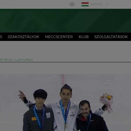
MAGYAR
S
SZAKOSZTÁLYOK
MECCSCENTER
KLUB
SZOLGÁLTATÁSOK
RMES A VILÁGKUPÁN!