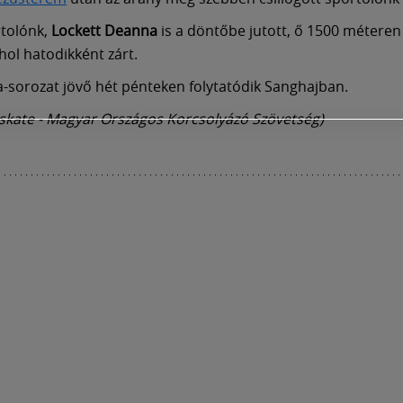
tolónk,
Lockett Deanna
is a döntőbe jutott, ő 1500 méteren 
hol hatodikként zárt.
a-sorozat jövő hét pénteken folytatódik Sanghajban.
skate - Magyar Országos Korcsolyázó Szövetség)