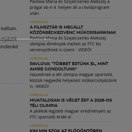
Pavlova Maria és Szvjatcsenko Alekszej a
prágai vb-n 4. helyen áll a rövidprogram
után.
KORCSOLYA
ealban.
A FILMSZTÁR IS MEGÁLLT
KÖZÖNSÉGKEDVENC MŰKORISAINKNAK
Pavlova Maria és Szvjatcsenko Alekszej
solyázók
olimpiai élmények mellett az FTC kis
mindenkit
versenyzőinek is üzent - VIDEÓ!
KORCSOLYA
PAVLOVA: "TÖBBET ÉRTÜNK EL, MINT
AMIRE GONDOLTUNK"
Hazatértek a téli olimpia magyar sportolói,
köztük negyedik helyezett műkorcsolyázóink
is -VIDEÓ!
KORCSOLYA
HIVATALOSAN IS VÉGET ÉRT A 2026-OS
TÉLI OLIMPIA
A játékok legjobb magyar eredményeit az
FTC sportolói érték el.
KORCSOLYA
KIM MIN SZOK AZ ELŐDÖNTŐBEN