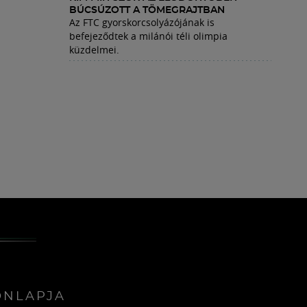
BÚCSÚZOTT A TÖMEGRAJTBAN
Az FTC gyorskorcsolyázójának is
befejeződtek a milánói téli olimpia
küzdelmei.
ONLAPJA