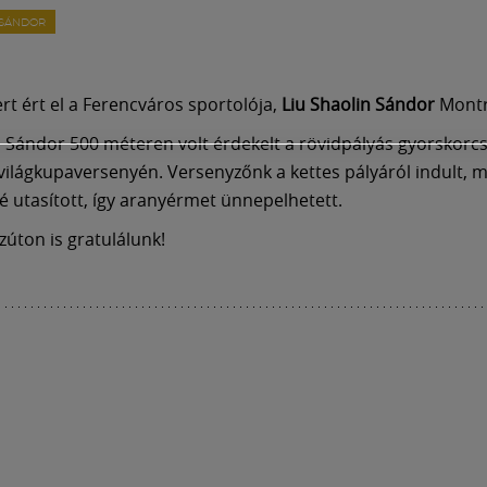
 SÁNDOR
rt ért el a Ferencváros sportolója,
Liu Shaolin Sándor
Montr
n Sándor 500 méteren volt érdekelt a rövidpályás gyorskorc
világkupaversenyén. Versenyzőnk a kettes pályáról indult, 
utasított, így aranyérmet ünnepelhetett.
zúton is gratulálunk!