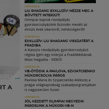
KORCSOLYA
LIU SHAOANG EXKLUZÍV! NÉZZE MEG A
BŐVÍTETT INTERJÚT!
Olimpiai bajnok rövidpályás
gyorskorcsolyázónk őszintén mesélt az
elmúlt évek sikereiről, nehézségeiről!
KORCSOLYA
EXKLUZÍV: LIU SHAOANG VISSZATÉRT A
FRADIBA
A klasszis rövidpályás gyorskorcsolyázó
régóta ígért egy interjút a FradiMédiának.
Most megadta - VIDEÓ!
KORCSOLYA
VB-ÖTÖDIK A PAVLOVA, SZVJATCSENKO
MŰKORCSOLYA PÁROS
Pavlova Maria és Szvjatcsenko Alekszej a
prágai világbajnokság szabadporgramjában
RT A
is nagyszerűen futott.
KORCSOLYA
JÓL KEZDETT OLIMPIAI NEGYEDIK
PÁROSUNK A MŰKORI-VB-N