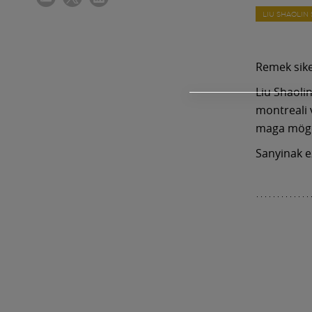
LIU SHAOLIN
Remek sike
Liu Shaoli
montreali 
maga mögé 
Sanyinak e