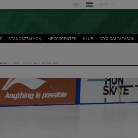
MAGYAR
S
SZAKOSZTÁLYOK
MECCSCENTER
KLUB
SZOLGÁLTATÁSOK
 ARANYÉRMET NYERT A VILÁGKUPÁN