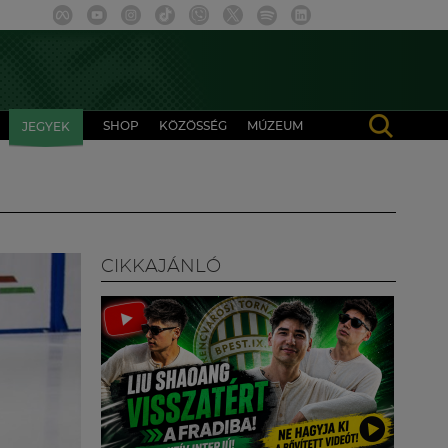
SHOP
KÖZÖSSÉG
MÚZEUM
JEGYEK
CIKKAJÁNLÓ