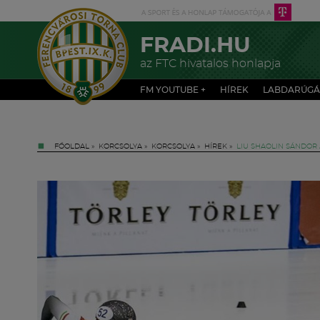
FRADI.HU
az FTC hivatalos honlapja
FM YOUTUBE +
HÍREK
LABDARÚGÁ
FŐOLDAL
»
KORCSOLYA
»
KORCSOLYA
»
HÍREK
»
LIU SHAOLIN SÁNDOR