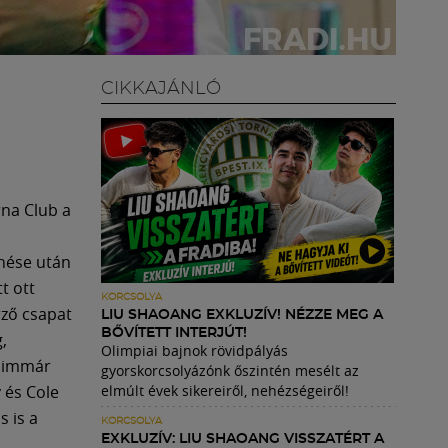
CIKKAJÁNLÓ
rna Club a
űnése után
t ott
KORCSOLYA
rző csapat
LIU SHAOANG EXKLUZÍV! NÉZZE MEG A
BŐVÍTETT INTERJÚT!
,
Olimpiai bajnok rövidpályás
z immár
gyorskorcsolyázónk őszintén mesélt az
 és Cole
elmúlt évek sikereiről, nehézségeiről!
s is a
KORCSOLYA
EXKLUZÍV: LIU SHAOANG VISSZATÉRT A