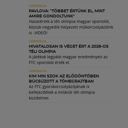
KORCSOLYA
PAVLOVA: "TÖBBET ÉRTÜNK EL, MINT
AMIRE GONDOLTUNK"
Hazatértek a téli olimpia magyar sportolói,
köztük negyedik helyezett műkorcsolyázóink
is -VIDEÓ!
KORCSOLYA
HIVATALOSAN IS VÉGET ÉRT A 2026-OS
TÉLI OLIMPIA
A játékok legjobb magyar eredményeit az
FTC sportolói érték el.
KORCSOLYA
KIM MIN SZOK AZ ELŐDÖNTŐBEN
BÚCSÚZOTT A TÖMEGRAJTBAN
Az FTC gyorskorcsolyázójának is
befejeződtek a milánói téli olimpia
küzdelmei.