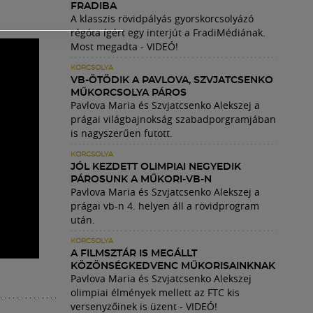
FRADIBA
A klasszis rövidpályás gyorskorcsolyázó
régóta ígért egy interjút a FradiMédiának.
Most megadta - VIDEÓ!
KORCSOLYA
VB-ÖTÖDIK A PAVLOVA, SZVJATCSENKO
MŰKORCSOLYA PÁROS
Pavlova Maria és Szvjatcsenko Alekszej a
prágai világbajnokság szabadporgramjában
is nagyszerűen futott.
KORCSOLYA
JÓL KEZDETT OLIMPIAI NEGYEDIK
PÁROSUNK A MŰKORI-VB-N
Pavlova Maria és Szvjatcsenko Alekszej a
prágai vb-n 4. helyen áll a rövidprogram
után.
KORCSOLYA
A FILMSZTÁR IS MEGÁLLT
KÖZÖNSÉGKEDVENC MŰKORISAINKNAK
Pavlova Maria és Szvjatcsenko Alekszej
olimpiai élmények mellett az FTC kis
versenyzőinek is üzent - VIDEÓ!