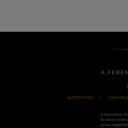
A FERE
SAJTÓCENTER
KAPCSOLA
A Ferencvárosi To
Az oldalon találha
pontos megjelölésé