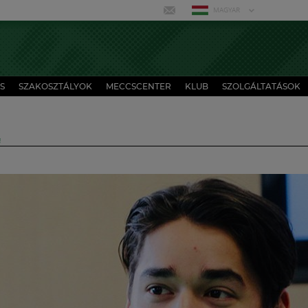
MAGYAR
S
SZAKOSZTÁLYOK
MECCSCENTER
KLUB
SZOLGÁLTATÁSOK
!