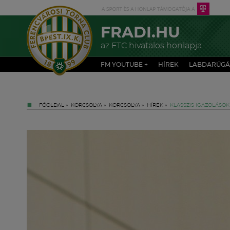
FRADI.HU
az FTC hivatalos honlapja
FM YOUTUBE +
HÍREK
LABDARÚGÁ
FŐOLDAL
»
KORCSOLYA
»
KORCSOLYA
»
HÍREK
»
KLASSZIS IGAZOLÁSOK