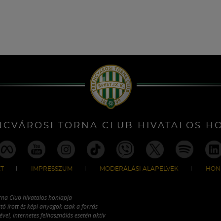
NCVÁROSI TORNA CLUB HIVATALOS H
T
IMPRESSZUM
MODERÁLÁSI ALAPELVEK
HON
rna Club hivatalos honlapja
tó írott és képi anyagok csak a forrás
vel, internetes felhasználás esetén aktív