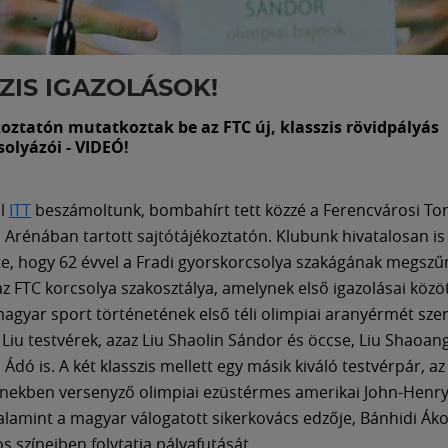
ZIS IGAZOLÁSOK!
koztatón mutatkoztak be az FTC új, klasszis rövidpályás
olyázói - VIDEÓ!
ól
ITT
beszámoltunk, bombahírt tett közzé a Ferencvárosi To
rénában tartott sajtótájékoztatón. Klubunk hivatalosan is
te, hogy 62 évvel a Fradi gyorskorcsolya szakágának megsz
az FTC korcsolya szakosztálya, amelynek első igazolásai közöt
agyar sport történetének első téli olimpiai aranyérmét sze
 Liu testvérek, azaz Liu Shaolin Sándor és öccse, Liu Shaoang
Ádó is. A két klasszis mellett egy másik kiváló testvérpár, a
nekben versenyző olimpiai ezüstérmes amerikai John-Henry
alamint a magyar válogatott sikerkovács edzője, Bánhidi Áko
s színeiben folytatja pályafutását.