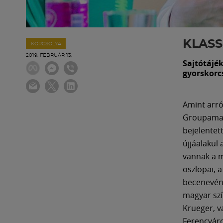
KLASS
KORCSOLYA
2019. FEBRUÁR 13.
Sajtótájé
gyorskorcs
Amint arr
Groupama A
bejelentet
újjáalakul 
vannak a m
oszlopai, a
becenevén 
magyar szí
Krueger, v
Ferencváro