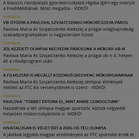
A klasszis rövidpályás gyorskorcsolyázó régóta ígért egy interjút
a FradiMédiának. Most megadta - VIDEÓ!
KORCSOLYA
VB-ÖTÖDIK A PAVLOVA, SZVJATCSENKO MŰKORCSOLYA PÁROS
Pavlova Maria és Szvjatcsenko Alekszej a prágai világbajnokság
szabadporgramjában is nagyszerűen futott.
KORCSOLYA
JÓL KEZDETT OLIMPIAI NEGYEDIK PÁROSUNK A MŰKORI-VB-N
Pavlova Maria és Szvjatcsenko Alekszej a prágai vb-n 4. helyen
áll a rövidprogram után.
KORCSOLYA
A FILMSZTÁR IS MEGÁLLT KÖZÖNSÉGKEDVENC MŰKORISAINKNAK
Pavlova Maria és Szvjatcsenko Alekszej olimpiai élmények
mellett az FTC kis versenyzőinek is üzent - VIDEÓ!
KORCSOLYA
PAVLOVA: "TÖBBET ÉRTÜNK EL, MINT AMIRE GONDOLTUNK"
Hazatértek a téli olimpia magyar sportolói, köztük negyedik
helyezett műkorcsolyázóink is -VIDEÓ!
KORCSOLYA
HIVATALOSAN IS VÉGET ÉRT A 2026-OS TÉLI OLIMPIA
A játékok legjobb magyar eredményeit az FTC sportolói érték el.