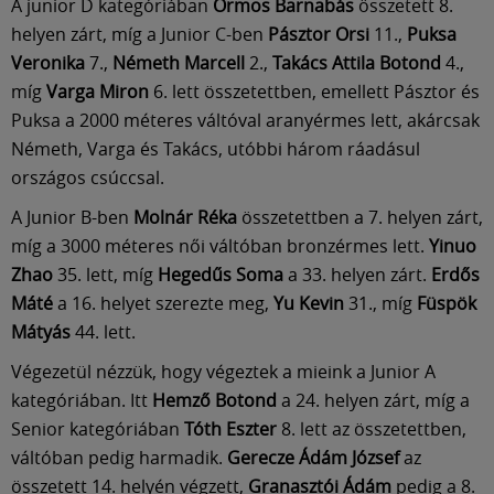
Múzeum
A junior D kategóriában
Ormos Barnabás
összetett 8.
helyen zárt, míg a Junior C-ben
Pásztor Orsi
11.,
Puksa
Veronika
7.,
Németh Marcell
2.,
Takács Attila Botond
4.,
English
míg
Varga Miron
6. lett összetettben, emellett Pásztor és
Puksa a 2000 méteres váltóval aranyérmes lett, akárcsak
Németh, Varga és Takács, utóbbi három ráadásul
országos csúccsal.
A Junior B-ben
Molnár Réka
összetettben a 7. helyen zárt,
míg a 3000 méteres női váltóban bronzérmes lett.
Yinuo
Zhao
35. lett, míg
Hegedűs Soma
a 33. helyen zárt.
Erdős
Máté
a 16. helyet szerezte meg,
Yu Kevin
31., míg
Füspök
Mátyás
44. lett.
Végezetül nézzük, hogy végeztek a mieink a Junior A
kategóriában. Itt
Hemző Botond
a 24. helyen zárt, míg a
Senior kategóriában
Tóth Eszter
8. lett az összetettben,
váltóban pedig harmadik.
Gerecze Ádám József
az
összetett 14. helyén végzett,
Granasztói Ádám
pedig a 8.