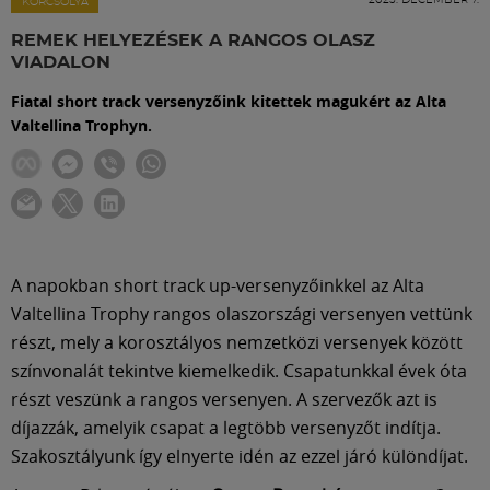
Labdarúgás
KORCSOLYA
REMEK HELYEZÉSEK A RANGOS OLASZ
VIADALON
Szakosztályok
Fiatal short track versenyzőink kitettek magukért az Alta
Valtellina Trophyn.
Meccscenter
Klub
Szolgáltatások
A napokban short track up-versenyzőinkkel az Alta
Valtellina Trophy rangos olaszországi versenyen vettünk
részt, mely a korosztályos nemzetközi versenyek között
Shop
színvonalát tekintve kiemelkedik. Csapatunkkal évek óta
részt veszünk a rangos versenyen. A szervezők azt is
Közösség
díjazzák, amelyik csapat a legtöbb versenyzőt indítja.
Szakosztályunk így elnyerte idén az ezzel járó különdíjat.