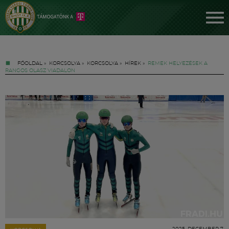
FŐOLDAL
»
KORCSOLYA
»
KORCSOLYA
»
HÍREK
»
REMEK HELYEZÉSEK A
RANGOS OLASZ VIADALON
Jegyek
FM YouTube +
Hírek
2025. DECEMBER 7.