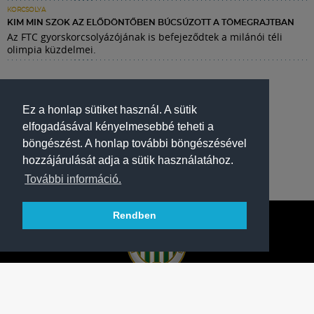
KORCSOLYA
KIM MIN SZOK AZ ELŐDÖNTŐBEN BÚCSÚZOTT A TÖMEGRAJTBAN
Az FTC gyorskorcsolyázójának is befejeződtek a milánói téli
olimpia küzdelmei.
Ez a honlap sütiket használ. A sütik
elfogadásával kényelmesebbé teheti a
böngészést. A honlap további böngészésével
hozzájárulását adja a sütik használatához.
További információ.
Rendben
A FERENCVÁROSI TORNA CLUB HIVATALOS
HONLAPJA