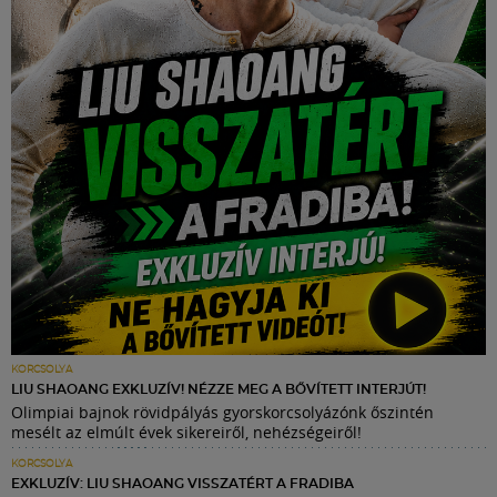
KORCSOLYA
LIU SHAOANG EXKLUZÍV! NÉZZE MEG A BŐVÍTETT INTERJÚT!
Olimpiai bajnok rövidpályás gyorskorcsolyázónk őszintén
mesélt az elmúlt évek sikereiről, nehézségeiről!
KORCSOLYA
EXKLUZÍV: LIU SHAOANG VISSZATÉRT A FRADIBA