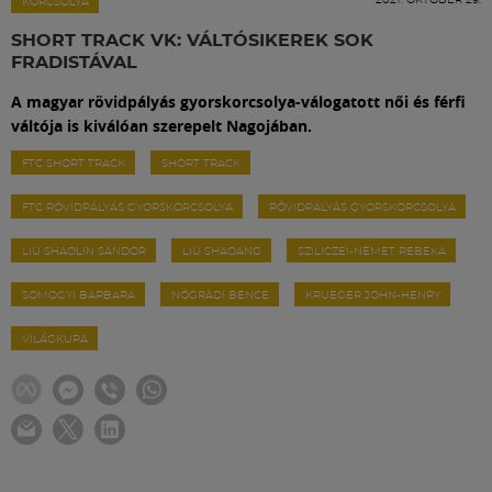
Labdarúgás
KORCSOLYA
SHORT TRACK VK: VÁLTÓSIKEREK SOK
FRADISTÁVAL
Szakosztályok
A magyar rövidpályás gyorskorcsolya-válogatott női és férfi
váltója is kiválóan szerepelt Nagojában.
Meccscenter
FTC SHORT TRACK
SHORT TRACK
FTC RÖVIDPÁLYÁS GYORSKORCSOLYA
RÖVIDPÁLYÁS GYORSKORCSOLYA
Klub
LIU SHAOLIN SÁNDOR
LIU SHAOANG
SZILICZEI-NÉMET REBEKA
Szolgáltatások
SOMOGYI BARBARA
NÓGRÁDI BENCE
KRUEGER JOHN-HENRY
VILÁGKUPA
Shop
Közösség