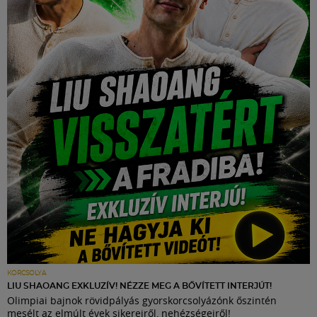
KORCSOLYA
LIU SHAOANG EXKLUZÍV! NÉZZE MEG A BŐVÍTETT INTERJÚT!
Olimpiai bajnok rövidpályás gyorskorcsolyázónk őszintén
mesélt az elmúlt évek sikereiről, nehézségeiről!