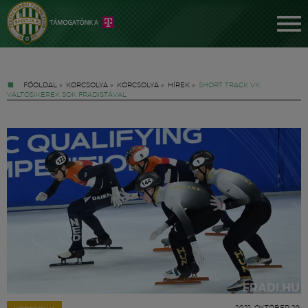
FŐOLDAL
»
KORCSOLYA
»
KORCSOLYA
»
HÍREK
»
SHORT TRACK VK:
VÁLTÓSIKEREK SOK FRADISTÁVAL
Jegyek
FM YouTube +
Hírek
2021. OKTÓBER 29.