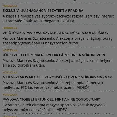
KORCSOLYA
EXKLUZÍV: LIU SHAOANG VISSZATÉRT A FRADIBA
A klasszis rövidpályás gyorskorcsolyázó régóta ígért egy interjút
a FradiMédiának. Most megadta - VIDEÓ!
KORCSOLYA
VB-ÖTÖDIK A PAVLOVA, SZVJATCSENKO MŰKORCSOLYA PÁROS
Pavlova Maria és Szvjatcsenko Alekszej a prágai világbajnokság
szabadporgramjában is nagyszerűen futott.
KORCSOLYA
JÓL KEZDETT OLIMPIAI NEGYEDIK PÁROSUNK A MŰKORI-VB-N
Pavlova Maria és Szvjatcsenko Alekszej a prágai vb-n 4. helyen
áll a rövidprogram után.
KORCSOLYA
A FILMSZTÁR IS MEGÁLLT KÖZÖNSÉGKEDVENC MŰKORISAINKNAK
Pavlova Maria és Szvjatcsenko Alekszej olimpiai élmények
mellett az FTC kis versenyzőinek is üzent - VIDEÓ!
KORCSOLYA
PAVLOVA: "TÖBBET ÉRTÜNK EL, MINT AMIRE GONDOLTUNK"
Hazatértek a téli olimpia magyar sportolói, köztük negyedik
helyezett műkorcsolyázóink is -VIDEÓ!