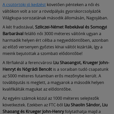
Múzeum
A csütörtöki jó kedzést
követően pénteken a női és
váltókon volt a sor a rövidpályás gyorskorcsolyázók
English
Világkupa-sorozatának második állomásán, Nagojában.
A két fradistával,
Sziliczei-Német Rebekával és Somogyi
Barbarával
felálló női 3000 méteres váltónk ugyan a
harmadik helyen ért célba a negyeddöntőben, azonban
az előző versenyen győztes kínai váltót kizárták, így a
mieink bejutottak a szombati elődöntőbe!
A férfiaknál a ferencvárosi
Liu Shaoangot, Krueger John-
Henryt és Nógrádi Bencét
is a soraiban tudó csapatunk
az 5000 méteres futamban erős mezőnybe került. A
továbbjutás is meglett, a magyarok a második helyen
kvalifikálták magukat az elődöntőbe.
Az egyéni számok közül az 1000 méteres selejtezők
következtek. Ezekben az FTC-ből
Liu Shaolin Sándor, Liu
Shaoang és Krueger John-Henry
folytathatja majd a