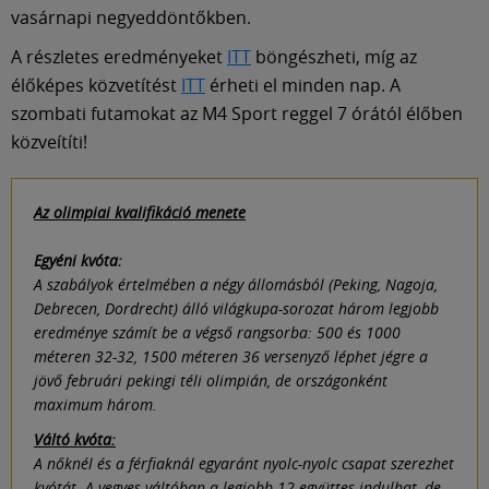
vasárnapi negyeddöntőkben.
A részletes eredményeket
ITT
böngészheti, míg az
élőképes közvetítést
ITT
érheti el minden nap. A
szombati futamokat az M4 Sport reggel 7 órától élőben
közveítíti!
Az olimpiai kvalifikáció menete
Egyéni kvóta:
A szabályok értelmében a négy állomásból (Peking, Nagoja,
Debrecen, Dordrecht) álló világkupa-sorozat három legjobb
eredménye számít be a végső rangsorba: 500 és 1000
méteren 32-32, 1500 méteren 36 versenyző léphet jégre a
jövő februári pekingi téli olimpián, de országonként
maximum három.
Váltó kvóta:
A nőknél és a férfiaknál egyaránt nyolc-nyolc csapat szerezhet
kvótát. A vegyes váltóban a legjobb 12 együttes indulhat, de