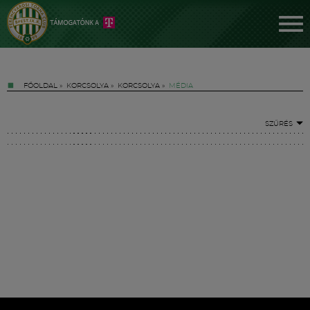
FŐOLDAL
»
KORCSOLYA
»
KORCSOLYA
»
MÉDIA
SZŰRÉS
Jegyek
FM YouTube +
Hírek