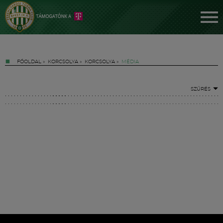
FŐOLDAL
»
KORCSOLYA
»
KORCSOLYA
»
MÉDIA
SZŰRÉS
Jegyek
FM YouTube +
Hírek