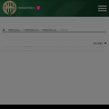
FŐOLDAL
»
KORCSOLYA
»
KORCSOLYA
»
MÉDIA
SZŰRÉS
Jegyek
FM YouTube +
Hírek