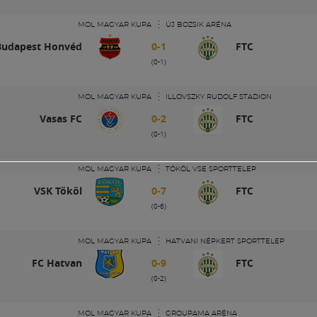
MOL MAGYAR KUPA
ÚJ BOZSIK ARÉNA
Budapest Honvéd
0-1
FTC
(0-1)
MOL MAGYAR KUPA
ILLOVSZKY RUDOLF STADION
Vasas FC
0-2
FTC
(0-1)
MOL MAGYAR KUPA
TÖKÖL VSE SPORTTELEP
VSK Tököl
0-7
FTC
(0-6)
MOL MAGYAR KUPA
HATVANI NÉPKERT SPORTTELEP
FC Hatvan
0-9
FTC
(0-2)
MOL MAGYAR KUPA
GROUPAMA ARÉNA