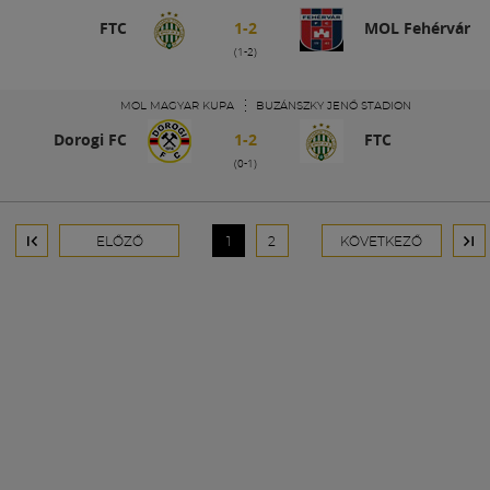
FTC
1-2
MOL Fehérvár
(1-2)
MOL MAGYAR KUPA
BUZÁNSZKY JENŐ STADION
Dorogi FC
1-2
FTC
(0-1)
ELŐZŐ
1
2
KÖVETKEZŐ