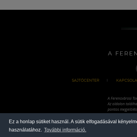
A FERE
SAJTÓCENTER
KAPCSOLA
A Ferencvárosi To
Az oldalon találha
pontos megjelölésé
hivatkozással has
Ez a honlap sütiket használ. A sütik elfogadásával kényel
használatához.
További információ.