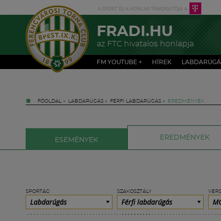
FRADI.HU
az FTC hivatalos honlapja
FM YOUTUBE +
HÍREK
LABDARÚGÁ
FŐOLDAL
»
LABDARÚGÁS
»
FÉRFI LABDARÚGÁS
»
EREDMÉNYEK
EREDMÉNYEK
ESEMÉNYEK
SPORTÁG
SZAKOSZTÁLY
VER
Labdarúgás
Férfi labdarúgás
MO