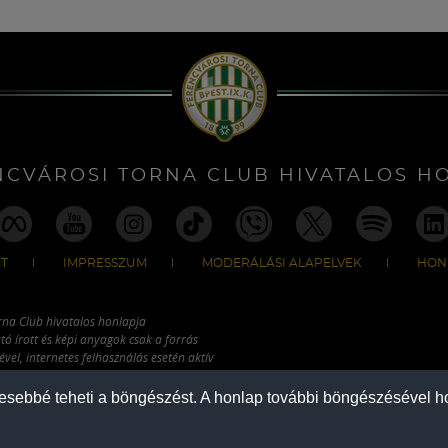
NCVÁROSI TORNA CLUB HIVATALOS H
T
IMPRESSZUM
MODERÁLÁSI ALAPELVEK
HON
rna Club hivatalos honlapja
tó írott és képi anyagok csak a forrás
vel, internetes felhasználás esetén aktív
ználhatóak fel.
mesebbé teheti a böngészést. A honlap további böngészésével ho
COPYRIGHT 2026