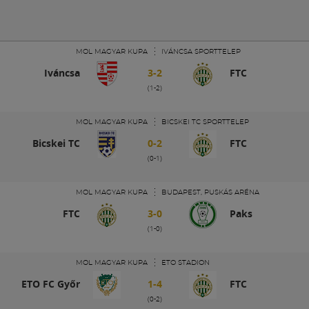
MOL MAGYAR KUPA
IVÁNCSA SPORTTELEP
Iváncsa
3-2
FTC
(1-2)
MOL MAGYAR KUPA
BICSKEI TC SPORTTELEP
Bicskei TC
0-2
FTC
(0-1)
MOL MAGYAR KUPA
BUDAPEST, PUSKÁS ARÉNA
FTC
3-0
Paks
(1-0)
MOL MAGYAR KUPA
ETO STADION
ETO FC Győr
1-4
FTC
(0-2)