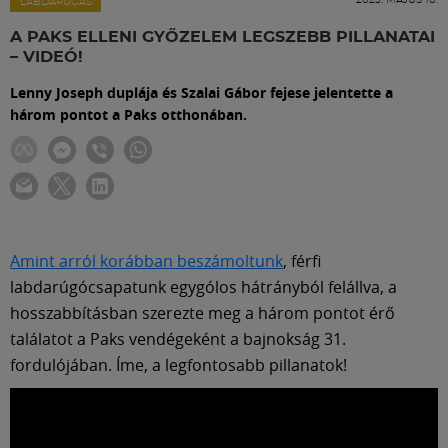
Labdarúgás
LABDARÚGÁS
A PAKS ELLENI GYŐZELEM LEGSZEBB PILLANATAI
– VIDEÓ!
Szakosztályok
Lenny Joseph duplája és Szalai Gábor fejese jelentette a
három pontot a Paks otthonában.
Meccscenter
Klub
Szolgáltatások
Amint arról korábban beszámoltunk
, férfi
labdarúgócsapatunk egygólos hátrányból felállva, a
hosszabbításban szerezte meg a három pontot érő
Shop
találatot a Paks vendégeként a bajnokság 31.
fordulójában. Íme, a legfontosabb pillanatok!
Közösség