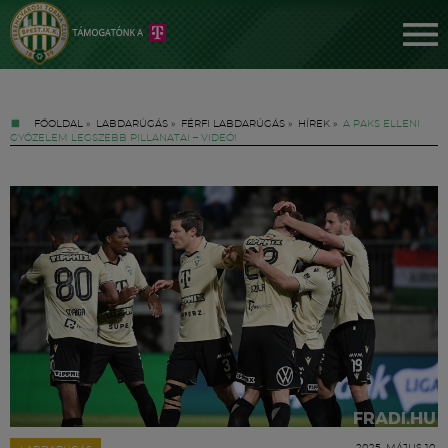
FŐOLDAL
»
LABDARÚGÁS
»
FÉRFI LABDARÚGÁS
»
HÍREK
»
A PAKS ELLENI
GYŐZELEM LEGSZEBB PILLANATAI – VIDEÓ!
Jegyek
FM YouTube +
Hírek
2025. MÁJUS 10.