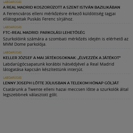
LABDARÚGÁS
A REAL MADRID KOSZORÚZOTT A SZENT ISTVÁN BAZILIKÁBAN
A Ferencváros elleni mérkőzésre érkező küldöttség tagjai
ellátogattak Puskás Ferenc sírjához.
LABDARÚGÁS
FTC–REAL MADRID: PARKOLÁSI LEHETŐSÉG
Szurkolóink számára a szombati mérkőzés idején is elérhető az
MVM Dome parkolója.
LABDARÚGÁS
KELLER JÓZSEF A MAI JÁTÉKOSOKNAK: „ÉLVEZZÉK A JÁTÉKOT”
Labdarúgócsapatunk korábbi hátvédjével a Real Madrid
látogatása kapcsán készítettünk interjút.
LABDARÚGÁS
LENNY JOSEPH LŐTTE JÚLIUSBAN A TELEKOM HÓNAP GÓLJÁT
Csatárunk a Twente elleni hazai meccsen lőtte a szurkolók által
legszebbnek választott gólt.