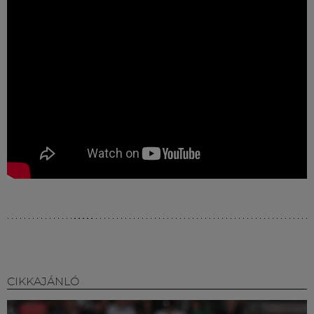
Múzeum
English
CIKKAJÁNLÓ