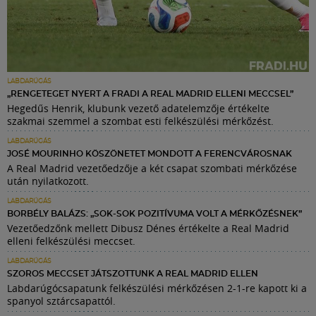
LABDARÚGÁS
„RENGETEGET NYERT A FRADI A REAL MADRID ELLENI MECCSEL”
Hegedűs Henrik, klubunk vezető adatelemzője értékelte
szakmai szemmel a szombat esti felkészülési mérkőzést.
LABDARÚGÁS
JOSÉ MOURINHO KÖSZÖNETET MONDOTT A FERENCVÁROSNAK
A Real Madrid vezetőedzője a két csapat szombati mérkőzése
után nyilatkozott.
LABDARÚGÁS
BORBÉLY BALÁZS: „SOK-SOK POZITÍVUMA VOLT A MÉRKŐZÉSNEK”
Vezetőedzőnk mellett Dibusz Dénes értékelte a Real Madrid
elleni felkészülési meccset.
LABDARÚGÁS
SZOROS MECCSET JÁTSZOTTUNK A REAL MADRID ELLEN
Labdarúgócsapatunk felkészülési mérkőzésen 2-1-re kapott ki a
spanyol sztárcsapattól.