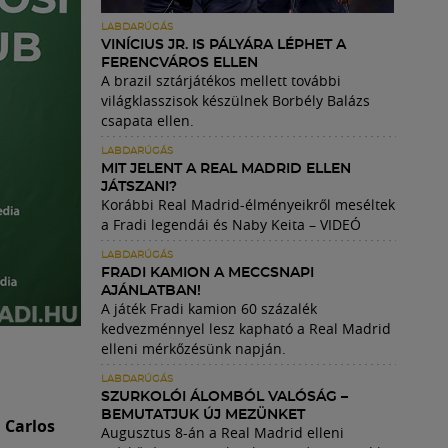
LABDARÚGÁS
VINÍCIUS JR. IS PÁLYÁRA LÉPHET A
FERENCVÁROS ELLEN
A brazil sztárjátékos mellett további
világklasszisok készülnek Borbély Balázs
csapata ellen.
LABDARÚGÁS
MIT JELENT A REAL MADRID ELLEN
JÁTSZANI?
Korábbi Real Madrid-élményeikről meséltek
a Fradi legendái és Naby Keita – VIDEÓ
LABDARÚGÁS
FRADI KAMION A MECCSNAPI
AJÁNLATBAN!
A játék Fradi kamion 60 százalék
kedvezménnyel lesz kapható a Real Madrid
elleni mérkőzésünk napján.
LABDARÚGÁS
SZURKOLÓI ÁLOMBÓL VALÓSÁG –
BEMUTATJUK ÚJ MEZÜNKET
 Carlos
Augusztus 8-án a Real Madrid elleni