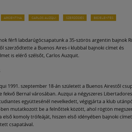
ARGENTÍNA
CARLOS AUZQUI
SZERZŐDÉS
BEJELENTÉS
ok férfi labdarúgócsapatunk a 35-szörös argentin bajnok Ri
ől szerződtette a Buenos Aires-i klubbal bajnoki címet és
met is elérő szélsőt, Carlos Auzquit.
s
qui 1991. szeptember 18-án született a Buenos Airestől csu
e fekvő Bernal városában. Auzqui a négyszeres Libertadore
tudiantes együttesénél nevelkedett, végigjárta a klub utánpó
ben mutatkozott be a felnőttek között, ahol rögtön megsze
a első komoly trófeáját, hiszen első idényében bajnoki címet
ett csapatával.