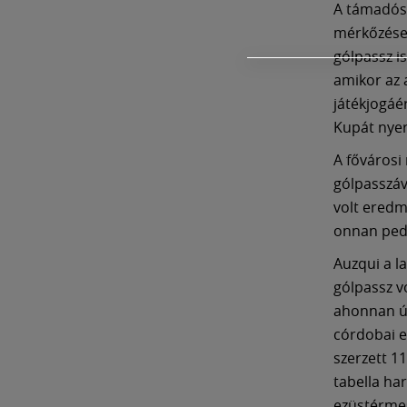
A támadósz
mérkőzésen 
gólpassz i
amikor az a
játékjogáé
Kupát nyer
A fővárosi
gólpasszáv
volt eredm
onnan pedi
Auzqui a l
gólpassz v
ahonnan új
córdobai e
szerzett 11
tabella ha
ezüstérmes