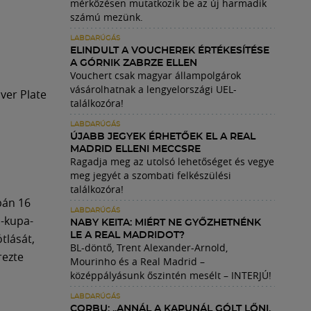
mérkőzésen mutatkozik be az új harmadik
számú mezünk.
LABDARÚGÁS
ELINDULT A VOUCHEREK ÉRTÉKESÍTÉSE
A GÓRNIK ZABRZE ELLEN
Vouchert csak magyar állampolgárok
vásárolhatnak a lengyelországi UEL-
ver Plate
találkozóra!
LABDARÚGÁS
ÚJABB JEGYEK ÉRHETŐEK EL A REAL
MADRID ELLENI MECCSRE
Ragadja meg az utolsó lehetőséget és vegye
meg jegyét a szombati felkészülési
találkozóra!
pán 16
LABDARÚGÁS
s-kupa-
NABY KEITA: MIÉRT NE GYŐZHETNÉNK
LE A REAL MADRIDOT?
tlását,
BL-döntő, Trent Alexander-Arnold,
rezte
Mourinho és a Real Madrid –
középpályásunk őszintén mesélt – INTERJÚ!
LABDARÚGÁS
CORBU: „ANNÁL A KAPUNÁL GÓLT LŐNI,