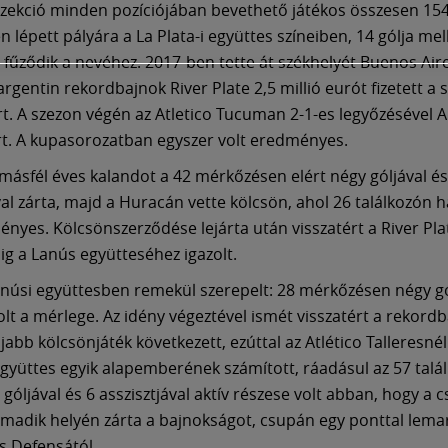
ekció minden pozíciójában bevethető játékos összesen 15
lépett pályára a La Plata-i együttes színeiben, 14 gólja mel
s fűződik a nevéhez. 2017-ben tette át székhelyét Buenos Air
rgentin rekordbajnok River Plate 2,5 millió eurót fizetett a 
rt. A szezon végén az Atletico Tucuman 2-1-es legyőzésével 
t. A kupasorozatban egyszer volt eredményes.
 másfél éves kalandot a 42 mérkőzésen elért négy góljával és
al zárta, majd a Huracán vette kölcsön, ahol 26 találkozón
ényes. Kölcsönszerződése lejárta után visszatért a River Pla
g a Lanús együtteséhez igazolt.
anúsi együttesben remekül szerepelt: 28 mérkőzésen négy gó
olt a mérlege. Az idény végeztével ismét visszatért a rekord
abb kölcsönjáték következett, ezúttal az Atlético Talleresnél
gyüttes egyik alapemberének számított, ráadásul az 57 talá
 góljával és 6 asszisztjával aktív részese volt abban, hogy a 
rmadik helyén zárta a bajnokságot, csupán egy ponttal lema
 Defensától.