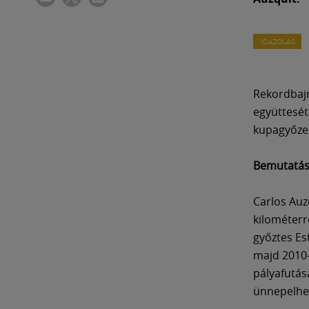
IGAZOLÁS
Rekordbajn
együttesét
kupagyőzel
Bemutatá
Carlos Auz
kilométerr
győztes Es
majd 2010-
pályafutás
ünnepelhet