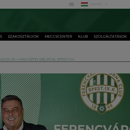
MAGYAR
S
SZAKOSZTÁLYOK
MECCSCENTER
KLUB
SZOLGÁLTATÁSOK
BAJNOK ÉS KUPAGYŐZTES SZÉLSŐVEL ERŐSÍTÜNK