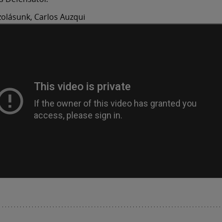
azolásunk, Carlos Auzqui