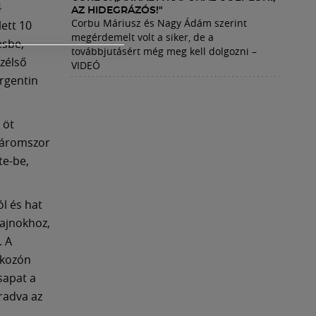
4
AZ HIDEGRÁZÓS!"
Corbu Máriusz és Nagy Ádám szerint
lett 10
megérdemelt volt a siker, de a
esbe,
továbbjutásért még meg kell dolgozni –
szélső
VIDEÓ
Argentin
 öt
 háromszor
te-be,
l és hat
bajnokhoz,
. A
lkozón
csapat a
radva az