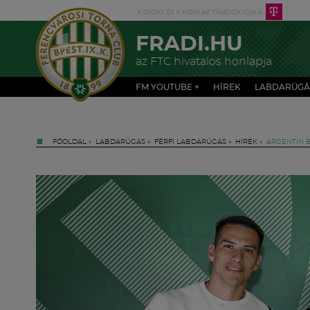
FRADI.HU
az FTC hivatalos honlapja
FM YOUTUBE +
HÍREK
LABDARÚGÁ
FŐOLDAL
»
LABDARÚGÁS
»
FÉRFI LABDARÚGÁS
»
HÍREK
»
ARGENTIN 