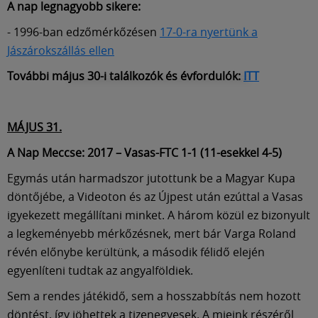
A nap legnagyobb sikere:
- 1996-ban edzőmérkőzésen
17-0-ra nyertünk a
Jászárokszállás ellen
További május 30-i találkozók és évfordulók:
ITT
MÁJUS 31.
A Nap Meccse: 2017 – Vasas-FTC 1-1 (11-esekkel 4-5)
Egymás után harmadszor jutottunk be a Magyar Kupa
döntőjébe, a Videoton és az Újpest után ezúttal a Vasas
igyekezett megállítani minket. A három közül ez bizonyult
a legkeményebb mérkőzésnek, mert bár Varga Roland
révén előnybe kerültünk, a második félidő elején
egyenlíteni tudtak az angyalföldiek.
Sem a rendes játékidő, sem a hosszabbítás nem hozott
döntést, így jöhettek a tizenegyesek. A mieink részéről