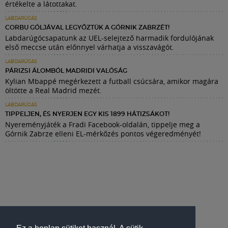
értékelte a látottakat.
LABDARÚGÁS
CORBU GÓLJÁVAL LEGYŐZTÜK A GÓRNIK ZABRZÉT!
Labdarúgócsapatunk az UEL-selejtező harmadik fordulójának
első meccse után előnnyel várhatja a visszavágót.
LABDARÚGÁS
PÁRIZSI ÁLOMBÓL MADRIDI VALÓSÁG
Kylian Mbappé megérkezett a futball csúcsára, amikor magára
öltötte a Real Madrid mezét.
LABDARÚGÁS
TIPPELJEN, ÉS NYERJEN EGY KIS 1899 HÁTIZSÁKOT!
Nyereményjáték a Fradi Facebook-oldalán, tippelje meg a
Górnik Zabrze elleni EL-mérkőzés pontos végeredményét!