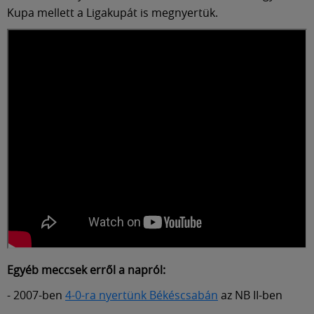
Kupa mellett a Ligakupát is megnyertük.
Egyéb meccsek erről a napról:
- 2007-ben
4-0-ra nyertünk Békéscsabán
az NB II-ben