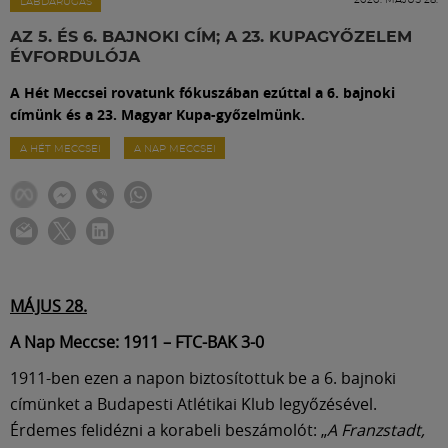
Labdarúgás
LABDARÚGÁS
AZ 5. ÉS 6. BAJNOKI CÍM; A 23. KUPAGYŐZELEM
ÉVFORDULÓJA
Szakosztályok
A Hét Meccsei rovatunk fókuszában ezúttal a 6. bajnoki
címünk és a 23. Magyar Kupa-győzelmünk.
Meccscenter
A HÉT MECCSEI
A NAP MECCSEI
Klub
Szolgáltatások
MÁJUS 28.
Shop
A Nap Meccse: 1911 – FTC-BAK 3-0
1911-ben ezen a napon biztosítottuk be a 6. bajnoki
Közösség
címünket a Budapesti Atlétikai Klub legyőzésével.
Érdemes felidézni a korabeli beszámolót: „
A Franzstadt,