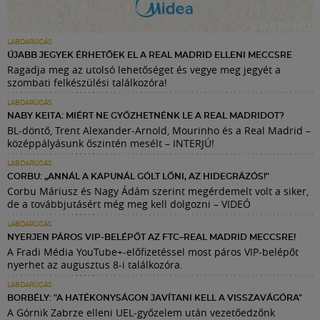
LABDARÚGÁS
ÚJABB JEGYEK ÉRHETŐEK EL A REAL MADRID ELLENI MECCSRE
Ragadja meg az utolsó lehetőséget és vegye meg jegyét a
szombati felkészülési találkozóra!
LABDARÚGÁS
NABY KEITA: MIÉRT NE GYŐZHETNÉNK LE A REAL MADRIDOT?
BL-döntő, Trent Alexander-Arnold, Mourinho és a Real Madrid –
középpályásunk őszintén mesélt – INTERJÚ!
LABDARÚGÁS
CORBU: „ANNÁL A KAPUNÁL GÓLT LŐNI, AZ HIDEGRÁZÓS!"
Corbu Máriusz és Nagy Ádám szerint megérdemelt volt a siker,
de a továbbjutásért még meg kell dolgozni – VIDEÓ
LABDARÚGÁS
NYERJEN PÁROS VIP-BELÉPŐT AZ FTC–REAL MADRID MECCSRE!
A Fradi Média YouTube+-előfizetéssel most páros VIP-belépőt
nyerhet az augusztus 8-i találkozóra.
LABDARÚGÁS
BORBÉLY: "A HATÉKONYSÁGON JAVÍTANI KELL A VISSZAVÁGÓRA"
A Górnik Zabrze elleni UEL-győzelem után vezetőedzőnk