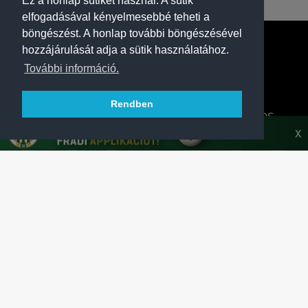
Ez a honlap sütiket használ. A sütik
elfogadásával kényelmesebbé teheti a
böngészést. A honlap további böngészésével
hozzájárulását adja a sütik használatához.
További információ.
Rendben
A FERENCVÁROSI TORNA CLUB HIVATALOS
HONLAPJA
X
SAJTÓCENTER
KAPCSOLAT
IMPRESSZUM
MODERÁLÁSI ALAPELVEK