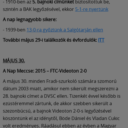
- 1910-ben az
5. bajnoki címünket
biztosítottuk be,
szintén a BAK legyőzésével, ekkor
5-1-re nyertünk
A nap legnagyobb sikere:
- 1939-ben
13-0-ra győztünk a Salgótarján ellen
További május 29-i találkozók és évfordulók:
ITT
MÁJUS 30.
A Nap Meccse: 2015 – FTC-Videoton 2-0
A május 30. minden Fradi-szurkoló számára szomorú
dátum 2003 miatt, amikor nem sikerült megszerezni a
28. bajnoki címet a DVSC ellen. Tizenkét évvel később is
ezüstéremmel zártunk, de akkor szebben sikerült a
szezonbúcsú, a bajnok Videoton 2-0-s legyőzésével
köszöntünk el az idénytől, Böde Dániel és Vladan Cukic
volt eredményes. Ráadásul ebben az évben a Magyar