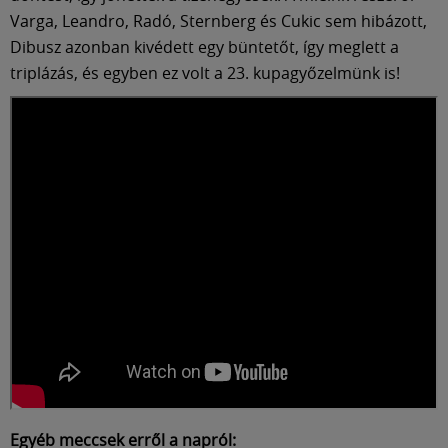
Varga, Leandro, Radó, Sternberg és Cukic sem hibázott,
Dibusz azonban kivédett egy büntetőt, így meglett a
triplázás, és egyben ez volt a 23. kupagyőzelmünk is!
Egyéb meccsek erről a napról: