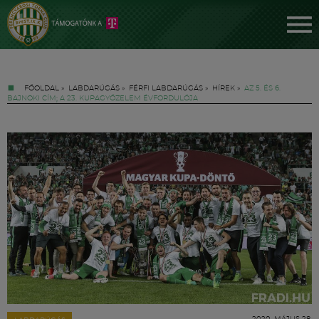
FŐOLDAL
»
LABDARÚGÁS
»
FÉRFI LABDARÚGÁS
»
HÍREK
»
AZ 5. ÉS 6.
BAJNOKI CÍM; A 23. KUPAGYŐZELEM ÉVFORDULÓJA
Jegyek
FM YouTube +
Hírek
2020. MÁJUS 28.