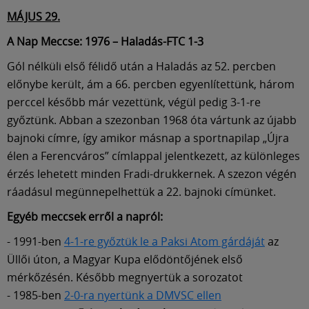
MÁJUS 29.
A Nap Meccse: 1976 – Haladás-FTC 1-3
Gól nélküli első félidő után a Haladás az 52. percben
előnybe került, ám a 66. percben egyenlítettünk, három
perccel később már vezettünk, végül pedig 3-1-re
győztünk. Abban a szezonban 1968 óta vártunk az újabb
bajnoki címre, így amikor másnap a sportnapilap „Újra
élen a Ferencváros” címlappal jelentkezett, az különleges
érzés lehetett minden Fradi-drukkernek. A szezon végén
ráadásul megünnepelhettük a 22. bajnoki címünket.
Egyéb meccsek erről a napról:
- 1991-ben
4-1-re győztük le a Paksi Atom gárdáját
az
Üllői úton, a Magyar Kupa elődöntőjének első
mérkőzésén. Később megnyertük a sorozatot
- 1985-ben
2-0-ra nyertünk a DMVSC ellen