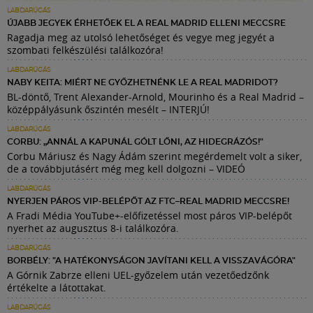
LABDARÚGÁS
ÚJABB JEGYEK ÉRHETŐEK EL A REAL MADRID ELLENI MECCSRE
Ragadja meg az utolsó lehetőséget és vegye meg jegyét a
szombati felkészülési találkozóra!
LABDARÚGÁS
NABY KEITA: MIÉRT NE GYŐZHETNÉNK LE A REAL MADRIDOT?
BL-döntő, Trent Alexander-Arnold, Mourinho és a Real Madrid –
középpályásunk őszintén mesélt – INTERJÚ!
LABDARÚGÁS
CORBU: „ANNÁL A KAPUNÁL GÓLT LŐNI, AZ HIDEGRÁZÓS!"
Corbu Máriusz és Nagy Ádám szerint megérdemelt volt a siker,
de a továbbjutásért még meg kell dolgozni – VIDEÓ
LABDARÚGÁS
NYERJEN PÁROS VIP-BELÉPŐT AZ FTC–REAL MADRID MECCSRE!
A Fradi Média YouTube+-előfizetéssel most páros VIP-belépőt
nyerhet az augusztus 8-i találkozóra.
LABDARÚGÁS
BORBÉLY: "A HATÉKONYSÁGON JAVÍTANI KELL A VISSZAVÁGÓRA"
A Górnik Zabrze elleni UEL-győzelem után vezetőedzőnk
értékelte a látottakat.
LABDARÚGÁS