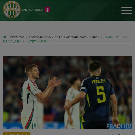
FŐOLDAL
»
LABDARÚGÁS
»
FÉRFI LABDARÚGÁS
»
HÍREK
»
„BARNI JÓL VAN,
DE VALÓBAN MŰTÉT VÁR RÁ”
Jegyek
FM YouTube +
Hírek
2024. JÚNIUS 24.