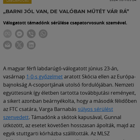
Labdarúgás
LABDARÚGÁS
„BARNI JÓL VAN, DE VALÓBAN MŰTÉT VÁR RÁ”
Szakosztályok
Válogatott támadónk sérülése csapatorvosunk szemével.
Meccscenter
Klub
A magyar férfi labdarúgó-válogatott június 23-án,
vasárnap
1-0-s győzelmet
aratott Skócia ellen az Európa-
Szolgáltatások
bajnokság A-csoportjának utolsó fordulójában. Nemzeti
együttesünk így életben tartotta továbbjutási reményeit,
Shop
a sikert azonban beárnyékolta, hogy a második félidőben
az FTC csatára, Varga Barnabás
súlyos sérülést
szenvedett
. Támadónk a skótok kapusával, Gunnal
Közösség
ütközött, az esetet követően hosszasan ápolták, majd az
egyik stuttgarti kórházba szállították. Az MLSZ