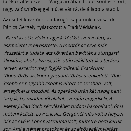
Múzeum
tájékoztatása szerint Varga arcában több csont is eltört,
nagy valószínűséggel műtét vár rá, de állapota stabil.
English
Az esetet követően labdarúgócsapatunk orvosa, dr.
Pánics Gergely nyilatkozott a FradiMédiának.
-
Barni az ütközéskor agyrázkódást szenvedett, az
eszméletét is elvesztette. A mentőhöz érve már
visszatért a tudata, ezt követően bevitték a stuttgarti
klinikára, ahol a kivizsgálás után felállították a terápiás
tervet, eszerint meg fogják műteni. Csatárunk
többszörös arckoponyacsont-törést szenvedett, több
kisebb és nagyobb csont is eltört az arcában, volt,
amelyik el is mozdult. Az operáció után két napig bent
tartják, ha minden jól alakul, szerdán engedik ki. Az
esetet Julian Koch sérüléséhez tudom hasonlítani, őt is
műteni kellett. Lovrencsics Gergőnél más volt a helyzet,
bár az övé is koponyatrauma volt, műtétre nem került
sor. Ami a német protokollt és az elsősegélynyújtást