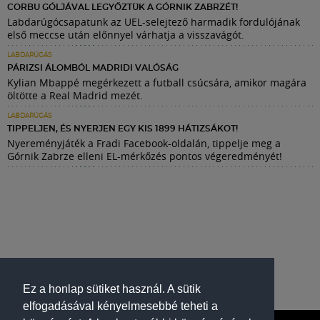
CORBU GÓLJÁVAL LEGYŐZTÜK A GÓRNIK ZABRZÉT!
Labdarúgócsapatunk az UEL-selejtező harmadik fordulójának
első meccse után előnnyel várhatja a visszavágót.
LABDARÚGÁS
PÁRIZSI ÁLOMBÓL MADRIDI VALÓSÁG
Kylian Mbappé megérkezett a futball csúcsára, amikor magára
öltötte a Real Madrid mezét.
LABDARÚGÁS
TIPPELJEN, ÉS NYERJEN EGY KIS 1899 HÁTIZSÁKOT!
Nyereményjáték a Fradi Facebook-oldalán, tippelje meg a
Górnik Zabrze elleni EL-mérkőzés pontos végeredményét!
Ez a honlap sütiket használ. A sütik
elfogadásával kényelmesebbé teheti a