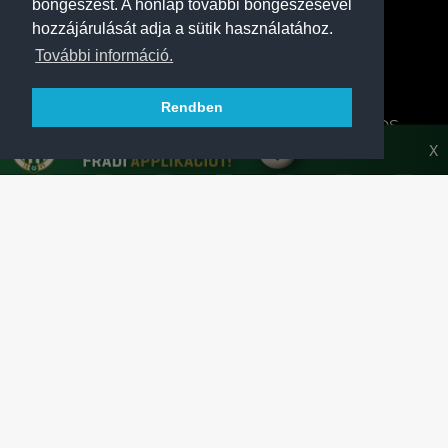
böngészést. A honlap további böngészésével
hozzájárulását adja a sütik használatához.
További információ.
Rendben
A FERENCVÁROSI TORNA CLUB HIVATALOS
HONLAPJA
X
SAJTÓCENTER
KAPCSOLAT
IMPRESSZUM
MODERÁLÁSI ALAPELVEK
HONLAP ADATKEZELÉSI TÁJÉKOZTATÓ