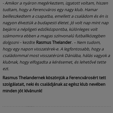
- Amikor a nyáron megérkeztem, izgatott voltam, hiszen
tudtam, hogy a Ferencváros egy nagy klub. Hamar
beilleszkedtem a csapatba, emellett a családom és én is
nagyon élveztük a budapesti életet. Jó volt nap mint nap
bejárni a népligeti edzőközpontba, különleges volt
számomra ebben a magas színvonalú futballközegben
dolgozni
– kezdte
Rasmus Thelander
.
– Nem tudom,
hogy egy napon visszatérek-e. A legfontosabb, hogy a
családommal most visszatérünk Dániába, hálás vagyok a
klubnak, hogy elfogadta a kérésemet, és lehetővé tette
ezt.
Rasmus Thelandernek köszönjük a Ferencvárosért tett
szolgálatait, neki és családjának az egész klub nevében
minden jót kívánunk!