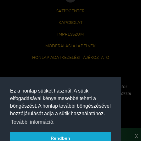
SAJTÓCENTER
KAPCSOLAT
IMPRESSZUM
MODERÁLÁSI ALAPELVEK
HONLAP ADATKEZELÉSI TÁJÉKOZTATÓ
A Ferencvárosi Torna Club hivatalos honlapja
Az oldalon található írott és képi anyagok csak a forrás pontos
Ez a honlap sütiket használ. A sütik
megjelölésével, internetes felhasználás esetén aktív hivatkozással
elfogadásával kényelmesebbé teheti a
használhatóak fel.
böngészést. A honlap további böngészésével
hozzájárulását adja a sütik használatához.
COPYRIGHT 2026
További információ.
X
Rendben