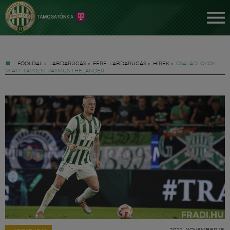
FŐOLDAL
»
LABDARÚGÁS
»
FÉRFI LABDARÚGÁS
»
HÍREK
»
CSALÁDI OKOK
MIATT TÁVOZIK RASMUS THELANDER
Jegyek
FM YouTube +
Hírek
2022. NOVEMBER 18.