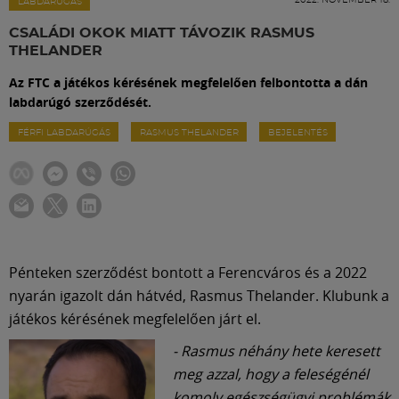
Labdarúgás
LABDARÚGÁS
CSALÁDI OKOK MIATT TÁVOZIK RASMUS
THELANDER
Szakosztályok
Az FTC a játékos kérésének megfelelően felbontotta a dán
labdarúgó szerződését.
Meccscenter
FÉRFI LABDARÚGÁS
RASMUS THELANDER
BEJELENTÉS
Klub
Szolgáltatások
Pénteken szerződést bontott a Ferencváros és a 2022
Shop
nyarán igazolt dán hátvéd, Rasmus Thelander. Klubunk a
játékos kérésének megfelelően járt el.
Közösség
- Rasmus néhány hete keresett
meg azzal, hogy a feleségénél
komoly egészségügyi problémák