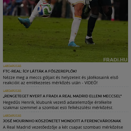
LABDARÚGÁS
FTC-REAL: ÍGY LÁTTÁK A FŐSZEREPLŐK!
Nézze meg a meccs góljait és helyzeteit és játékosaink első
reakcióit az emlékezetes mérkőzés után - VIDEÓ!
LABDARÚGÁS
„RENGETEGET NYERT A FRADI A REAL MADRID ELLENI MECCSEL”
Hegedűs Henrik, klubunk vezető adatelemzője értékelte
szakmai szemmel a szombat esti felkészülési mérkőzést.
LABDARÚGÁS
JOSÉ MOURINHO KÖSZÖNETET MONDOTT A FERENCVÁROSNAK
A Real Madrid vezetőedzője a két csapat szombati mérkőzése