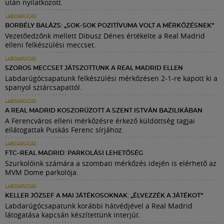
után nyilatkozott.
LABDARÚGÁS
BORBÉLY BALÁZS: „SOK-SOK POZITÍVUMA VOLT A MÉRKŐZÉSNEK”
Vezetőedzőnk mellett Dibusz Dénes értékelte a Real Madrid
elleni felkészülési meccset.
LABDARÚGÁS
SZOROS MECCSET JÁTSZOTTUNK A REAL MADRID ELLEN
Labdarúgócsapatunk felkészülési mérkőzésen 2-1-re kapott ki a
spanyol sztárcsapattól.
LABDARÚGÁS
A REAL MADRID KOSZORÚZOTT A SZENT ISTVÁN BAZILIKÁBAN
A Ferencváros elleni mérkőzésre érkező küldöttség tagjai
ellátogattak Puskás Ferenc sírjához.
LABDARÚGÁS
FTC–REAL MADRID: PARKOLÁSI LEHETŐSÉG
Szurkolóink számára a szombati mérkőzés idején is elérhető az
MVM Dome parkolója.
LABDARÚGÁS
KELLER JÓZSEF A MAI JÁTÉKOSOKNAK: „ÉLVEZZÉK A JÁTÉKOT”
Labdarúgócsapatunk korábbi hátvédjével a Real Madrid
látogatása kapcsán készítettünk interjút.