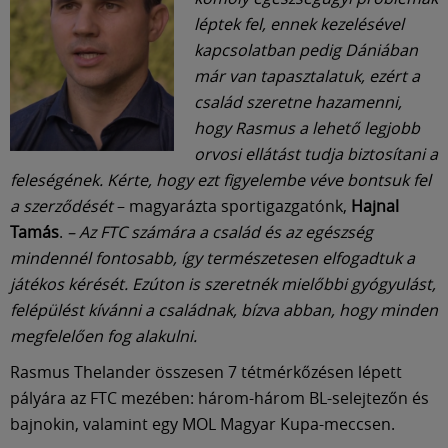
Múzeum
léptek fel, ennek kezelésével
kapcsolatban pedig Dániában
English
már van tapasztalatuk, ezért a
család szeretne hazamenni,
hogy Rasmus a lehető legjobb
orvosi ellátást tudja biztosítani a
feleségének. Kérte, hogy ezt figyelembe véve bontsuk fel
a szerződését
– magyarázta sportigazgatónk,
Hajnal
Tamás
.
– Az FTC számára a család és az egészség
mindennél fontosabb, így természetesen elfogadtuk a
játékos kérését. Ezúton is szeretnék mielőbbi gyógyulást,
felépülést kívánni a családnak, bízva abban, hogy minden
megfelelően fog alakulni.
Rasmus Thelander összesen 7 tétmérkőzésen lépett
pályára az FTC mezében: három-három BL-selejtezőn és
bajnokin, valamint egy MOL Magyar Kupa-meccsen.