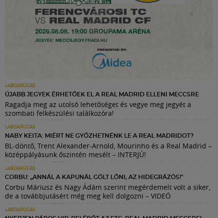
LABDARÚGÁS
ÚJABB JEGYEK ÉRHETŐEK EL A REAL MADRID ELLENI MECCSRE
Ragadja meg az utolsó lehetőséget és vegye meg jegyét a
szombati felkészülési találkozóra!
LABDARÚGÁS
NABY KEITA: MIÉRT NE GYŐZHETNÉNK LE A REAL MADRIDOT?
BL-döntő, Trent Alexander-Arnold, Mourinho és a Real Madrid –
középpályásunk őszintén mesélt – INTERJÚ!
LABDARÚGÁS
CORBU: „ANNÁL A KAPUNÁL GÓLT LŐNI, AZ HIDEGRÁZÓS!"
Corbu Máriusz és Nagy Ádám szerint megérdemelt volt a siker,
de a továbbjutásért még meg kell dolgozni – VIDEÓ
LABDARÚGÁS