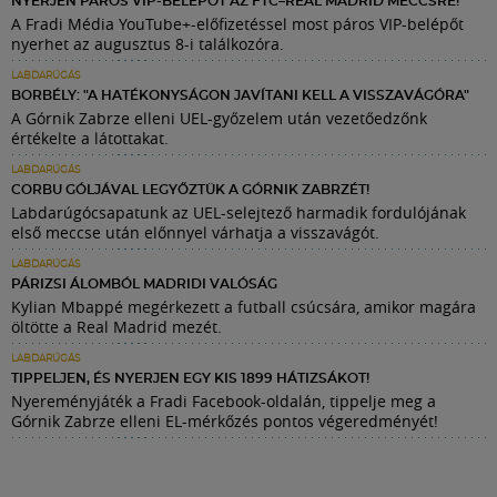
NYERJEN PÁROS VIP-BELÉPŐT AZ FTC–REAL MADRID MECCSRE!
A Fradi Média YouTube+-előfizetéssel most páros VIP-belépőt
nyerhet az augusztus 8-i találkozóra.
LABDARÚGÁS
BORBÉLY: "A HATÉKONYSÁGON JAVÍTANI KELL A VISSZAVÁGÓRA"
A Górnik Zabrze elleni UEL-győzelem után vezetőedzőnk
értékelte a látottakat.
LABDARÚGÁS
CORBU GÓLJÁVAL LEGYŐZTÜK A GÓRNIK ZABRZÉT!
Labdarúgócsapatunk az UEL-selejtező harmadik fordulójának
első meccse után előnnyel várhatja a visszavágót.
LABDARÚGÁS
PÁRIZSI ÁLOMBÓL MADRIDI VALÓSÁG
Kylian Mbappé megérkezett a futball csúcsára, amikor magára
öltötte a Real Madrid mezét.
LABDARÚGÁS
TIPPELJEN, ÉS NYERJEN EGY KIS 1899 HÁTIZSÁKOT!
Nyereményjáték a Fradi Facebook-oldalán, tippelje meg a
Górnik Zabrze elleni EL-mérkőzés pontos végeredményét!