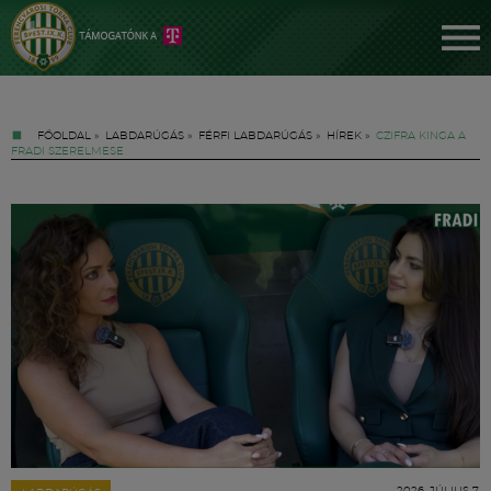
FŐOLDAL
»
LABDARÚGÁS
»
FÉRFI LABDARÚGÁS
»
HÍREK
»
CZIFRA KINGA A
FRADI SZERELMESE
Jegyek
FM YouTube +
Hírek
2026. JÚLIUS 7.