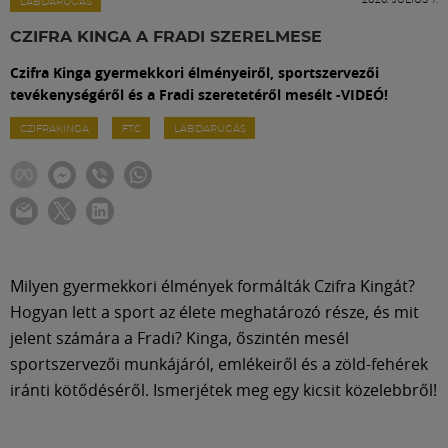
Labdarúgás
LABDARÚGÁS
CZIFRA KINGA A FRADI SZERELMESE
Szakosztályok
Czifra Kinga gyermekkori élményeiről, sportszervezői
tevékenységéről és a Fradi szeretetéről mesélt -VIDEÓ!
Meccscenter
CZIFRAKINGA
FTC
LABDARÚGÁS
Klub
Szolgáltatások
Milyen gyermekkori élmények formálták Czifra Kingát?
Hogyan lett a sport az élete meghatározó része, és mit
Shop
jelent számára a Fradi? Kinga, őszintén mesél
sportszervezői munkájáról, emlékeiről és a zöld-fehérek
Közösség
iránti kötődéséről. Ismerjétek meg egy kicsit közelebbről!