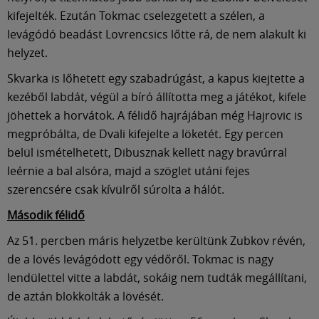
kifejelték. Ezután Tokmac cselezgetett a szélen, a
levágódó beadást Lovrencsics lőtte rá, de nem alakult ki
helyzet.
Skvarka is lőhetett egy szabadrúgást, a kapus kiejtette a
kezéből labdát, végül a bíró állította meg a játékot, kifele
jöhettek a horvátok. A félidő hajrájában még Hajrovic is
megpróbálta, de Dvali kifejelte a löketét. Egy percen
belül ismételhetett, Dibusznak kellett nagy bravúrral
leérnie a bal alsóra, majd a szöglet utáni fejes
szerencsére csak kívülről súrolta a hálót.
Második félidő
Az 51. percben máris helyzetbe kerültünk Zubkov révén,
de a lövés levágódott egy védőről. Tokmac is nagy
lendülettel vitte a labdát, sokáig nem tudták megállítani,
de aztán blokkolták a lövését.