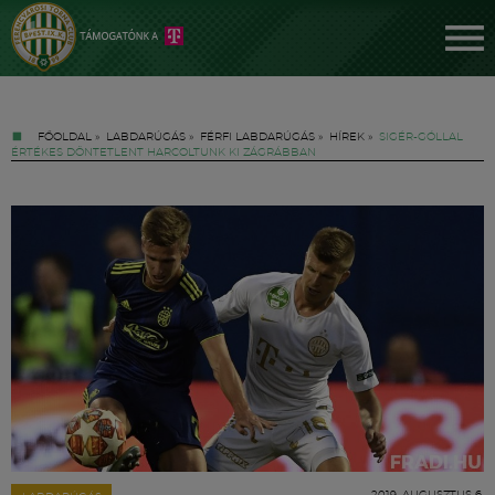
FŐOLDAL
»
LABDARÚGÁS
»
FÉRFI LABDARÚGÁS
»
HÍREK
»
SIGÉR-GÓLLAL
ÉRTÉKES DÖNTETLENT HARCOLTUNK KI ZÁGRÁBBAN
Jegyek
FM YouTube +
Hírek
2019. AUGUSZTUS 6.