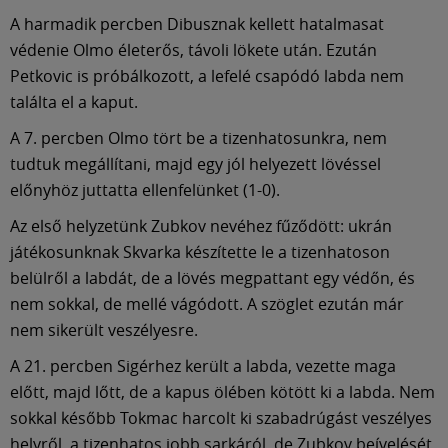
Múzeum
A harmadik percben Dibusznak kellett hatalmasat
védenie Olmo életerős, távoli lökete után. Ezután
English
Petkovic is próbálkozott, a lefelé csapódó labda nem
találta el a kaput.
A 7. percben Olmo tört be a tizenhatosunkra, nem
tudtuk megállítani, majd egy jól helyezett lövéssel
előnyhöz juttatta ellenfelünket (1-0).
Az első helyzetünk Zubkov nevéhez fűződött: ukrán
játékosunknak Skvarka készítette le a tizenhatoson
belülről a labdát, de a lövés megpattant egy védőn, és
nem sokkal, de mellé vágódott. A szöglet ezután már
nem sikerült veszélyesre.
A 21. percben Sigérhez került a labda, vezette maga
előtt, majd lőtt, de a kapus ölében kötött ki a labda. Nem
sokkal később Tokmac harcolt ki szabadrúgást veszélyes
helyről, a tizenhatos jobb sarkáról, de Zubkov beívelését