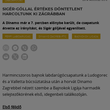
Labdarúgás
LABDARÚGÁS
SIGÉR-GÓLLAL ÉRTÉKES DÖNTETLENT
HARCOLTUNK KI ZÁGRÁBBAN
Szakosztályok
A Dinamo már a 7. percben előnybe került, de csapatunk
átvette az irányítást, és Sigér góljával egyenlített.
Meccscenter
FÉRFI LABDARÚGÁS
DINAMO ZAGREB-FTC
BAJNOKOK LIGÁJA
Klub
Szolgáltatások
Harmincszoros bajnok labdarúgócsapatunk a Ludogorec
Shop
és a Valletta búcsúztatása után a horvát Dinamo
Zagrebbel nézett szembe a Bajnokok Ligája harmadik
selejtezőkörének első, idegenbeli találkozóján.
Közösség
Első félidő