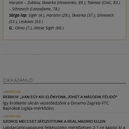
Haratin – Zubkov, Skvarka (Ihnatenko, 89.), Tokmac (Civic, 83.)
– Sihnevich (Lanzafame, 78.)
Sárga lap:
Sigér (4.), Haratin (29.), Skvarka (37.), Sihnevich
(53.), Leskovic (53.)
G.:
Olmo (7.), illetve Sigér (60.)
CIKKAJÁNLÓ
LABDARÚGÁS
REBROV: „VAN EGY KIS ELŐNYÜNK, JÖHET A MÁSODIK FÉLIDŐ”
Így értékelte ukrán vezetőedzőnk a Dinamo Zagreb-FTC
Bajnokok Ligája-mérkőzést.
LABDARÚGÁS
SZOROS MECCSET JÁTSZOTTUNK A REAL MADRID ELLEN
Labdarúgócsapatunk felkészülési mérkőzésen 2-1-re kapott ki a