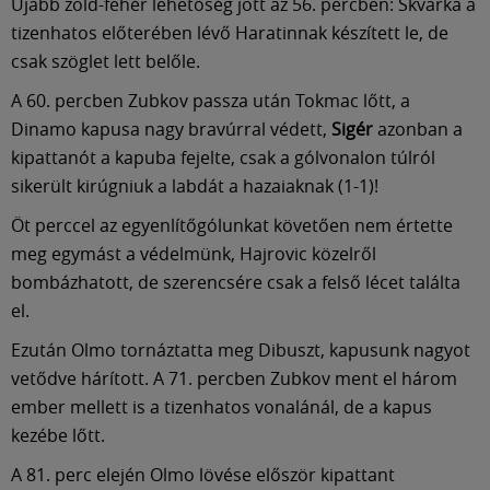
Újabb zöld-fehér lehetőség jött az 56. percben: Skvarka a
tizenhatos előterében lévő Haratinnak készített le, de
csak szöglet lett belőle.
A 60. percben Zubkov passza után Tokmac lőtt, a
Dinamo kapusa nagy bravúrral védett,
Sigér
azonban a
kipattanót a kapuba fejelte, csak a gólvonalon túlról
sikerült kirúgniuk a labdát a hazaiaknak (1-1)!
Öt perccel az egyenlítőgólunkat követően nem értette
meg egymást a védelmünk, Hajrovic közelről
bombázhatott, de szerencsére csak a felső lécet találta
el.
Ezután Olmo tornáztatta meg Dibuszt, kapusunk nagyot
vetődve hárított. A 71. percben Zubkov ment el három
ember mellett is a tizenhatos vonalánál, de a kapus
kezébe lőtt.
A 81. perc elején Olmo lövése először kipattant