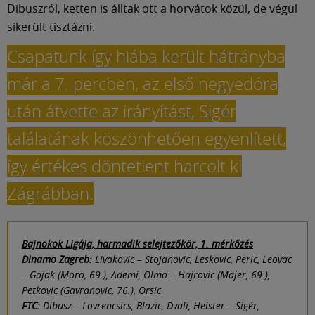
Dibuszról, ketten is álltak ott a horvátok közül, de végül
sikerült tisztázni.
Csapatunk így hiába került hátrányba
már a 7. percben, az első negyedóra
után átvette az irányítást, Sigér
találatának köszönhetően egyenlített,
így értékes döntetlent harcolt ki
Zágrábban.
Bajnokok Ligája, harmadik selejtezőkör, 1. mérkőzés
Dinamo Zagreb:
Livakovic – Stojanovic, Leskovic, Peric, Leovac
– Gojak (Moro, 69.), Ademi, Olmo – Hajrovic (Majer, 69.),
Petkovic (Gavranovic, 76.), Orsic
FTC:
Dibusz – Lovrencsics, Blazic, Dvali, Heister – Sigér,