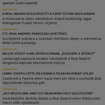
spanyol sztárcsapattól.
LABDARÚGÁS
A REAL MADRID KOSZORÚZOTT A SZENT ISTVÁN BAZILIKÁBAN
A Ferencváros elleni mérkőzésre érkező küldöttség tagjai
ellátogattak Puskás Ferenc sírjához.
LABDARÚGÁS
FTC–REAL MADRID: PARKOLÁSI LEHETŐSÉG
Szurkolóink számára a szombati mérkőzés idején is elérhető az
MVM Dome parkolója.
LABDARÚGÁS
KELLER JÓZSEF A MAI JÁTÉKOSOKNAK: „ÉLVEZZÉK A JÁTÉKOT”
Labdarúgócsapatunk korábbi hátvédjével a Real Madrid
látogatása kapcsán készítettünk interjút.
LABDARÚGÁS
LENNY JOSEPH LŐTTE JÚLIUSBAN A TELEKOM HÓNAP GÓLJÁT
Csatárunk a Twente elleni hazai meccsen lőtte a szurkolók által
legszebbnek választott gólt.
LABDARÚGÁS
„ÚGY KÉSZÜLÜNK, MINT EGY BAJNOKIRA VAGY SELEJTEZŐRE”
Vezetőedzőnk, Borbély Balázs a Real Madrid elleni felkészülési
meccs előtt nyilatkozott.