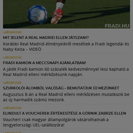
LABDARÚGÁS
MIT JELENT A REAL MADRID ELLEN JÁTSZANI?
Korábbi Real Madrid-élményeikről meséltek a Fradi legendái és
Naby Keita – VIDEÓ
LABDARÚGÁS
FRADI KAMION A MECCSNAPI AJÁNLATBAN!
A játék Fradi kamion 60 százalék kedvezménnyel lesz kapható a
Real Madrid elleni mérkőzésünk napján.
LABDARÚGÁS
SZURKOLÓI ÁLOMBÓL VALÓSÁG – BEMUTATJUK ÚJ MEZÜNKET
Augusztus 8-án a Real Madrid elleni mérkőzésen mutatkozik be
az új harmadik számú mezünk.
LABDARÚGÁS
ELINDULT A VOUCHEREK ÉRTÉKESÍTÉSE A GÓRNIK ZABRZE ELLEN
Vouchert csak magyar állampolgárok vásárolhatnak a
lengyelországi UEL-találkozóra!