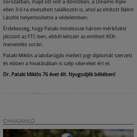
Múzeum
sorozatban, majd ott volt a döntőben, a Dinamo Kijev
ellen 3-0-ra elveszített találkozón is, ahol az eltiltott Bálint
Lászlót helyettesítette a védelemben.
English
Érdekesség, hogy Pataki mindössze három mérkőzést
játszott az FTC-ben, ebből kétszer az említett KEK-
menetelés során.
Pataki Miklós a labdarúgás mellett jogi diplomát szerzett
és ebben a hivatásában is szép sikereket ért el.
Dr. Pataki Miklós 76 évet élt. Nyugodjék békében!
CIKKAJÁNLÓ