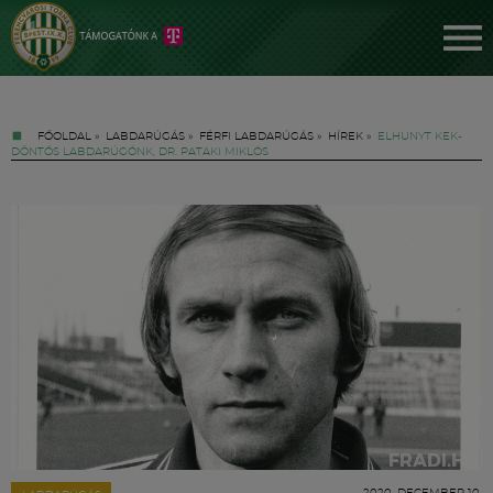
FŐOLDAL
»
LABDARÚGÁS
»
FÉRFI LABDARÚGÁS
»
HÍREK
»
ELHUNYT KEK-
DÖNTŐS LABDARÚGÓNK, DR. PATAKI MIKLÓS
Jegyek
FM YouTube +
Hírek
2020. DECEMBER 10.