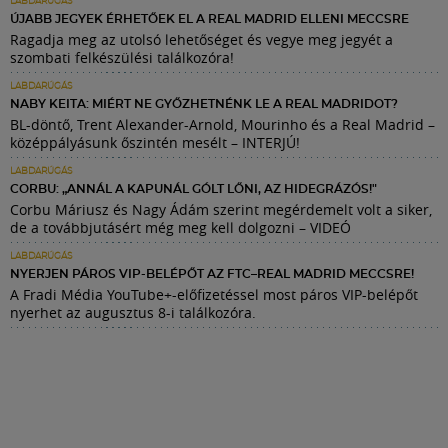
LABDARÚGÁS
ÚJABB JEGYEK ÉRHETŐEK EL A REAL MADRID ELLENI MECCSRE
Ragadja meg az utolsó lehetőséget és vegye meg jegyét a
szombati felkészülési találkozóra!
LABDARÚGÁS
NABY KEITA: MIÉRT NE GYŐZHETNÉNK LE A REAL MADRIDOT?
BL-döntő, Trent Alexander-Arnold, Mourinho és a Real Madrid –
középpályásunk őszintén mesélt – INTERJÚ!
LABDARÚGÁS
CORBU: „ANNÁL A KAPUNÁL GÓLT LŐNI, AZ HIDEGRÁZÓS!"
Corbu Máriusz és Nagy Ádám szerint megérdemelt volt a siker,
de a továbbjutásért még meg kell dolgozni – VIDEÓ
LABDARÚGÁS
NYERJEN PÁROS VIP-BELÉPŐT AZ FTC–REAL MADRID MECCSRE!
A Fradi Média YouTube+-előfizetéssel most páros VIP-belépőt
nyerhet az augusztus 8-i találkozóra.