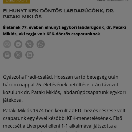
Labdarúgás
LABDARÚGÁS
ELHUNYT KEK-DÖNTŐS LABDARÚGÓNK, DR.
PATAKI MIKLÓS
Szakosztályok
Életének 77. évében elhunyt egykori labdarúgónk, dr. Pataki
Miklós, aki tagja volt KEK-döntős csapatunknak.
Meccscenter
Klub
Szolgáltatások
Gyászol a Fradi-család. Hosszan tartó betegség után,
három nappal 76. életévének betöltése után távozott
közülünk dr. Pataki Miklós, labdarúgócsapatunk egykori
Shop
játékosa.
Pataki Miklós 1974-ben került az FTC-hez és részese volt
Közösség
csapatunk egy évvel későbbi KEK-menetelésének. Első
meccsét a Liverpool elleni 1-1 alkalmával játszotta a