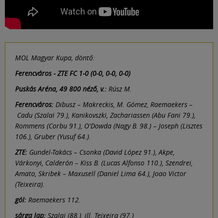
MOL Magyar Kupa, döntő:
Ferencváros - ZTE FC 1-0 (0-0, 0-0, 0-0)
Puskás Aréna, 49 800 néző, v.:
Rúsz M.
Ferencváros:
Dibusz – Makreckis, M. Gómez, Raemaekers –
Cadu (Szalai 79.), Kanikovszki, Zachariassen (Abu Fani 79.),
Rommens (Corbu 91.), O'Dowda (Nagy B. 98.) – Joseph (Lisztes
106.), Gruber (Yusuf 64.).
ZTE:
Gundel-Takács – Csonka (David López 91.), Akpe,
Várkonyi, Calderón – Kiss B. (Lucas Alfonso 110.), Szendrei,
Amato, Skribek – Maxusell (Daniel Lima 64.), Joao Victor
(Teixeira).
gól:
Raemaekers 112.
sárga lap:
Szalai (88.), ill. Teixeira (97.)