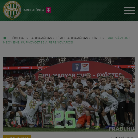
FŐOLDAL
»
LABDARÚGÁS
»
FÉRFI LABDARÚGÁS
»
HÍREK
»
ERRE VÁRTUNK
NÉGY ÉVE: KUPAGYŐZTES A FERENCVÁROS!
Jegyek
FM YouTube +
Hírek
2026. MÁJUS 10.