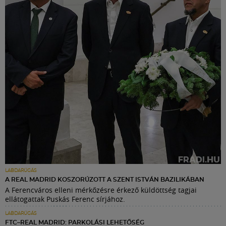
LABDARÚGÁS
A REAL MADRID KOSZORÚZOTT A SZENT ISTVÁN BAZILIKÁBAN
A Ferencváros elleni mérkőzésre érkező küldöttség tagjai
ellátogattak Puskás Ferenc sírjához.
LABDARÚGÁS
FTC–REAL MADRID: PARKOLÁSI LEHETŐSÉG