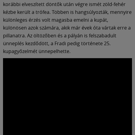
Múzeum
korábbi elveszített döntők után végre ismét zöld-fehér
kézbe került a trófea. Többen is hangsúlyozták, mennyire
English
különleges érzés volt magasba emelni a kupát,
különösen azok számára, akik már évek óta vártak erre a
pillanatra. Az öltözőben és a pályán is felszabadult
ünneplés kezdődött, a Fradi pedig története 25.
kupagyőzelmét ünnepelhette.