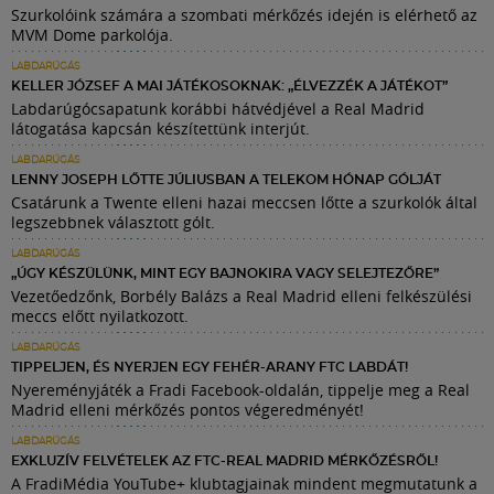
Szurkolóink számára a szombati mérkőzés idején is elérhető az
MVM Dome parkolója.
LABDARÚGÁS
KELLER JÓZSEF A MAI JÁTÉKOSOKNAK: „ÉLVEZZÉK A JÁTÉKOT”
Labdarúgócsapatunk korábbi hátvédjével a Real Madrid
látogatása kapcsán készítettünk interjút.
LABDARÚGÁS
LENNY JOSEPH LŐTTE JÚLIUSBAN A TELEKOM HÓNAP GÓLJÁT
Csatárunk a Twente elleni hazai meccsen lőtte a szurkolók által
legszebbnek választott gólt.
LABDARÚGÁS
„ÚGY KÉSZÜLÜNK, MINT EGY BAJNOKIRA VAGY SELEJTEZŐRE”
Vezetőedzőnk, Borbély Balázs a Real Madrid elleni felkészülési
meccs előtt nyilatkozott.
LABDARÚGÁS
TIPPELJEN, ÉS NYERJEN EGY FEHÉR-ARANY FTC LABDÁT!
Nyereményjáték a Fradi Facebook-oldalán, tippelje meg a Real
Madrid elleni mérkőzés pontos végeredményét!
LABDARÚGÁS
EXKLUZÍV FELVÉTELEK AZ FTC-REAL MADRID MÉRKŐZÉSRŐL!
A FradiMédia YouTube+ klubtagjainak mindent megmutatunk a