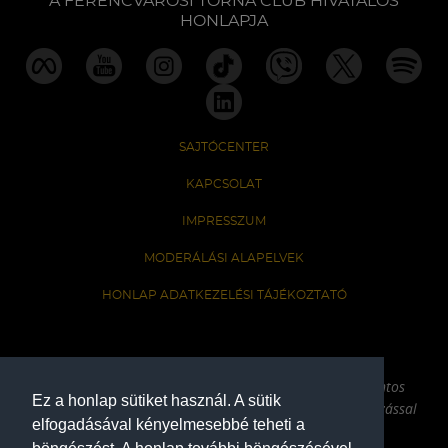
A FERENCVÁROSI TORNA CLUB HIVATALOS
HONLAPJA
SAJTÓCENTER
KAPCSOLAT
IMPRESSZUM
MODERÁLÁSI ALAPELVEK
HONLAP ADATKEZELÉSI TÁJÉKOZTATÓ
A Ferencvárosi Torna Club hivatalos honlapja
Az oldalon található írott és képi anyagok csak a forrás pontos
Ez a honlap sütiket használ. A sütik
megjelölésével, internetes felhasználás esetén aktív hivatkozással
elfogadásával kényelmesebbé teheti a
használhatóak fel.