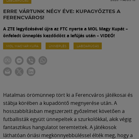
Labdarúgás
LABDARÚGÁS
ERRE VÁRTUNK NÉGY ÉVE: KUPAGYŐZTES A
FERENCVÁROS!
Szakosztályok
A ZTE legyőzésével újra az FTC nyerte a MOL Magy Kupát –
önfeledt ünneplés kezdődött a lefújás után – VIDEÓ!
Meccscenter
MOL MAGYAR KUPA
ÜNNEPLÉS
LABDARÚGÁS
Klub
Szolgáltatások
Hatalmas örömünnep tört ki a Ferencváros játékosai és
Shop
stábja körében a kupadöntő megnyerése után. A
hosszabbításban megszerzett győzelmet követően a
futballisták együtt ünnepeltek a szurkolókkal, akik végig
Közösség
fantasztikus hangulatot teremtettek. A játékosok
láthatóan óriási megkönnyebbüléssel élték meg, hogy a