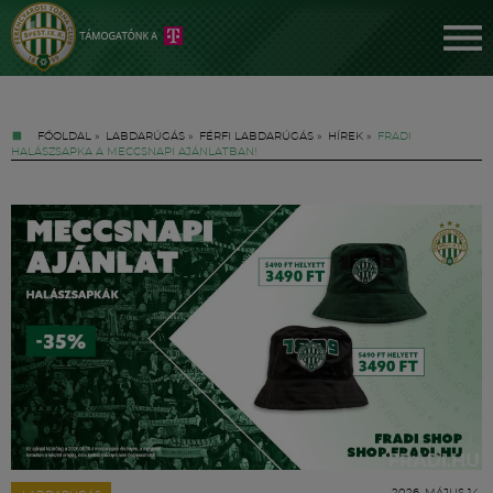
FŐOLDAL
»
LABDARÚGÁS
»
FÉRFI LABDARÚGÁS
»
HÍREK
»
FRADI
HALÁSZSAPKA A MECCSNAPI AJÁNLATBAN!
Jegyek
FM YouTube +
Hírek
2026. MÁJUS 14.