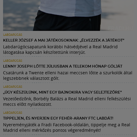
LABDARÚGÁS
KELLER JÓZSEF A MAI JÁTÉKOSOKNAK: „ÉLVEZZÉK A JÁTÉKOT”
Labdarúgócsapatunk korábbi hátvédjével a Real Madrid
látogatása kapcsán készítettünk interjút.
LABDARÚGÁS
LENNY JOSEPH LŐTTE JÚLIUSBAN A TELEKOM HÓNAP GÓLJÁT
Csatárunk a Twente elleni hazai meccsen lőtte a szurkolók által
legszebbnek választott gólt.
LABDARÚGÁS
„ÚGY KÉSZÜLÜNK, MINT EGY BAJNOKIRA VAGY SELEJTEZŐRE”
Vezetőedzőnk, Borbély Balázs a Real Madrid elleni felkészülési
meccs előtt nyilatkozott.
LABDARÚGÁS
TIPPELJEN, ÉS NYERJEN EGY FEHÉR-ARANY FTC LABDÁT!
Nyereményjáték a Fradi Facebook-oldalán, tippelje meg a Real
Madrid elleni mérkőzés pontos végeredményét!