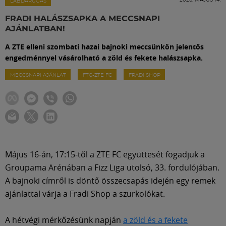
Labdarúgás
LABDARÚGÁS
FRADI HALÁSZSAPKA A MECCSNAPI
AJÁNLATBAN!
Szakosztályok
A ZTE elleni szombati hazai bajnoki meccsünkön jelentős
engedménnyel vásárolható a zöld és fekete halászsapka.
Meccscenter
MECCSNAPI AJÁNLAT
FTC-ZTE FC
FRADI SHOP
Klub
Szolgáltatások
Május 16-án, 17:15-től a ZTE FC együttesét fogadjuk a
Shop
Groupama Arénában a Fizz Liga utolsó, 33. fordulójában.
A bajnoki címről is döntő összecsapás idején egy remek
ajánlattal várja a Fradi Shop a szurkolókat.
Közösség
A hétvégi mérkőzésünk napján
a zöld és a fekete