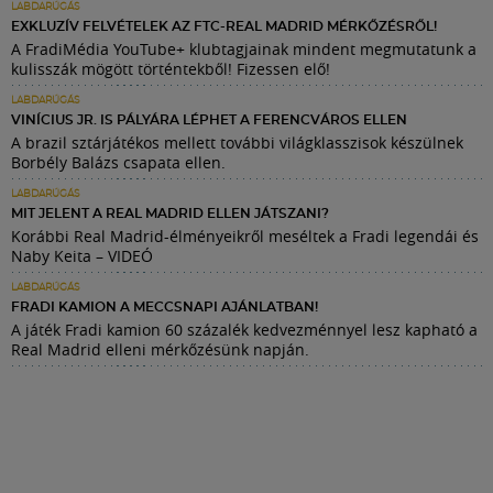
LABDARÚGÁS
EXKLUZÍV FELVÉTELEK AZ FTC-REAL MADRID MÉRKŐZÉSRŐL!
A FradiMédia YouTube+ klubtagjainak mindent megmutatunk a
kulisszák mögött történtekből! Fizessen elő!
LABDARÚGÁS
VINÍCIUS JR. IS PÁLYÁRA LÉPHET A FERENCVÁROS ELLEN
A brazil sztárjátékos mellett további világklasszisok készülnek
Borbély Balázs csapata ellen.
LABDARÚGÁS
MIT JELENT A REAL MADRID ELLEN JÁTSZANI?
Korábbi Real Madrid-élményeikről meséltek a Fradi legendái és
Naby Keita – VIDEÓ
LABDARÚGÁS
FRADI KAMION A MECCSNAPI AJÁNLATBAN!
A játék Fradi kamion 60 százalék kedvezménnyel lesz kapható a
Real Madrid elleni mérkőzésünk napján.