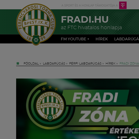
FRADI.HU
az FTC hivatalos honlapja
FM YOUTUBE +
HÍREK
LABDARÚGÁ
FŐOLDAL
»
LABDARÚGÁS
»
FÉRFI LABDARÚGÁS
»
HÍREK
»
FRADI ZÓNA