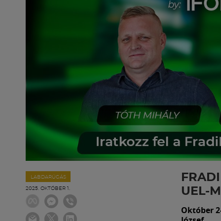
FRADI
LABDARÚGÁS
UEL-
2025. OKTÓBER 1.
Október 2-
József.