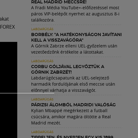
REAL MADRID MECCSRE!
A Fradi Média YouTube+-előfizetéssel most
páros VIP-belépőt nyerhet az augusztus 8-i
akat
találkozóra.
 iFOREX
LABDARÚGÁS
BORBÉLY: "A HATÉKONYSÁGON JAVÍTANI
KELL A VISSZAVÁGÓRA"
A Górnik Zabrze elleni UEL-győzelem után
vezetőedzőnk értékelte a látottakat.
LABDARÚGÁS
CORBU GÓLJÁVAL LEGYŐZTÜK A
GÓRNIK ZABRZÉT!
Labdarúgócsapatunk az UEL-selejtező
harmadik fordulójának első meccse után
előnnyel várhatja a visszavágót.
LABDARÚGÁS
PÁRIZSI ÁLOMBÓL MADRIDI VALÓSÁG
Kylian Mbappé megérkezett a futball
csúcsára, amikor magára öltötte a Real
Madrid mezét.
LABDARÚGÁS
TIPPELJEN, ÉS NYERJEN EGY KIS 1899