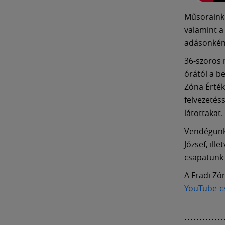
Műsorainkb
valamint a
adásonként
36-szoros 
órától a b
Zóna Érték
felvezetéss
látottakat.
Vendégünk 
József, ill
csapatunk 
A Fradi Zó
YouTube-c