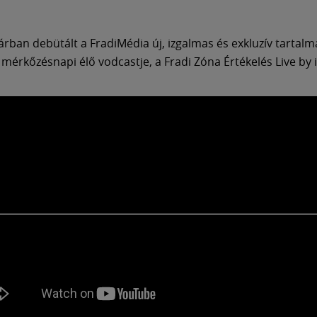
árban debütált a FradiMédia új, izgalmas és exkluzív tartalm
mérkőzésnapi élő vodcastje, a Fradi Zóna Értékelés Live by