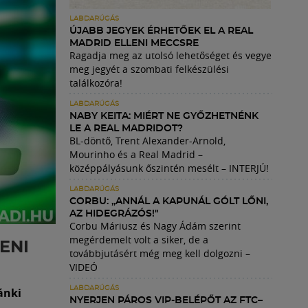
LABDARÚGÁS
ÚJABB JEGYEK ÉRHETŐEK EL A REAL
MADRID ELLENI MECCSRE
Ragadja meg az utolsó lehetőséget és vegye
meg jegyét a szombati felkészülési
találkozóra!
LABDARÚGÁS
NABY KEITA: MIÉRT NE GYŐZHETNÉNK
LE A REAL MADRIDOT?
BL-döntő, Trent Alexander-Arnold,
Mourinho és a Real Madrid –
középpályásunk őszintén mesélt – INTERJÚ!
LABDARÚGÁS
CORBU: „ANNÁL A KAPUNÁL GÓLT LŐNI,
AZ HIDEGRÁZÓS!"
Corbu Máriusz és Nagy Ádám szerint
megérdemelt volt a siker, de a
ENI
továbbjutásért még meg kell dolgozni –
VIDEÓ
LABDARÚGÁS
ánki
NYERJEN PÁROS VIP-BELÉPŐT AZ FTC–