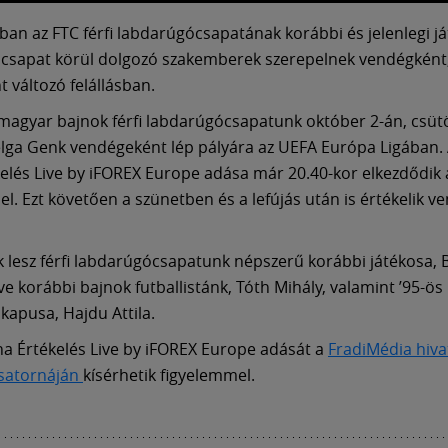
an az FTC férfi labdarúgócsapatának korábbi és jelenlegi já
 csapat körül dolgozó szakemberek szerepelnek vendégként
 változó felállásban.
magyar bajnok férfi labdarúgócsapatunk október 2-án, csüt
elga Genk vendégeként lép pályára az UEFA Európa Ligában. 
elés Live by iFOREX Europe adása már 20.40-kor elkezdődik 
el. Ezt követően a szünetben és a lefújás után is értékelik v
lesz férfi labdarúgócsapatunk népszerű korábbi játékosa, 
etve korábbi bajnok futballistánk, Tóth Mihály, valamint ’95-ös
kapusa, Hajdu Attila.
na Értékelés Live by iFOREX Europe adását a
FradiMédia hiva
satornáján
kísérhetik figyelemmel.