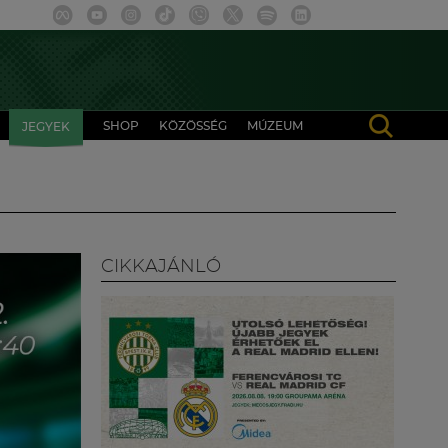
SHOP
KÖZÖSSÉG
MÚZEUM
JEGYEK
CIKKAJÁNLÓ