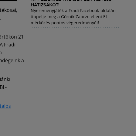
HÁTIZSÁKOT!
tékosai,
Nyereményjáték a Fradi Facebook-oldalán,
tippelje meg a Górnik Zabrze elleni EL-
,
mérkőzés pontos végeredményét!
örtökön 21
A Fradi
a
endégeink a
Bánki
 BL-
talos