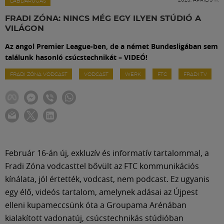
Labdarúgás
LABDARÚGÁS
FRADI ZÓNA: NINCS MÉG EGY ILYEN STÚDIÓ A
VILÁGON
Szakosztályok
Az angol Premier League-ben, de a német Bundesligában sem
találunk hasonló csúcstechnikát – VIDEÓ!
Meccscenter
FRADI ZÓNA VODCAST
VODCAST
WERK
FTC
FRADI TV
Klub
Szolgáltatások
Február 16-án új, exkluzív és informatív tartalommal, a
Shop
Fradi Zóna vodcasttel bővült az FTC kommunikációs
kínálata, jól értették, vodcast, nem podcast. Ez ugyanis
egy élő, videós tartalom, amelynek adásai az Újpest
Közösség
elleni kupameccsünk óta a Groupama Arénában
kialakított vadonatúj, csúcstechnikás stúdióban