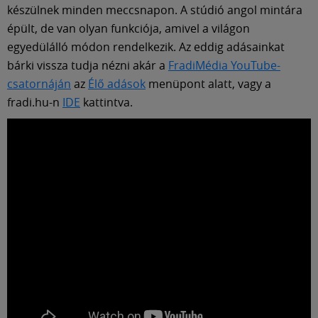
Múzeum
készülnek minden meccsnapon. A stúdió angol mintára
épült, de van olyan funkciója, amivel a világon
English
egyedülálló módon rendelkezik. Az eddig adásainkat
bárki vissza tudja nézni akár a
FradiMédia YouTube-
csatornáján
az
Élő adások
menüpont alatt, vagy a
fradi.hu-n
IDE
kattintva.