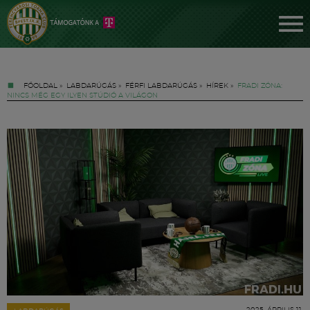
FŐOLDAL
»
LABDARÚGÁS
»
FÉRFI LABDARÚGÁS
»
HÍREK
»
FRADI ZÓNA:
NINCS MÉG EGY ILYEN STÚDIÓ A VILÁGON
Jegyek
FM YouTube +
Hírek
2025. ÁPRILIS 11.