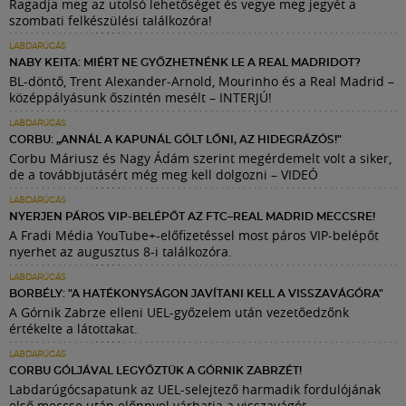
Ragadja meg az utolsó lehetőséget és vegye meg jegyét a
szombati felkészülési találkozóra!
LABDARÚGÁS
NABY KEITA: MIÉRT NE GYŐZHETNÉNK LE A REAL MADRIDOT?
BL-döntő, Trent Alexander-Arnold, Mourinho és a Real Madrid –
középpályásunk őszintén mesélt – INTERJÚ!
LABDARÚGÁS
CORBU: „ANNÁL A KAPUNÁL GÓLT LŐNI, AZ HIDEGRÁZÓS!"
Corbu Máriusz és Nagy Ádám szerint megérdemelt volt a siker,
de a továbbjutásért még meg kell dolgozni – VIDEÓ
LABDARÚGÁS
NYERJEN PÁROS VIP-BELÉPŐT AZ FTC–REAL MADRID MECCSRE!
A Fradi Média YouTube+-előfizetéssel most páros VIP-belépőt
nyerhet az augusztus 8-i találkozóra.
LABDARÚGÁS
BORBÉLY: "A HATÉKONYSÁGON JAVÍTANI KELL A VISSZAVÁGÓRA"
A Górnik Zabrze elleni UEL-győzelem után vezetőedzőnk
értékelte a látottakat.
LABDARÚGÁS
CORBU GÓLJÁVAL LEGYŐZTÜK A GÓRNIK ZABRZÉT!
Labdarúgócsapatunk az UEL-selejtező harmadik fordulójának
első meccse után előnnyel várhatja a visszavágót.